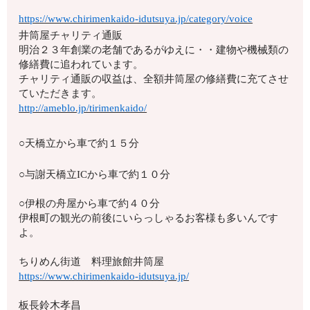
https://www.chirimenkaido-idutsuya.jp/category/voice
井筒屋チャリティ通販
明治２３年創業の老舗であるがゆえに・・建物や機械類の
修繕費に追われています。
チャリティ通販の収益は、全額井筒屋の修繕費に充てさせ
ていただきます。
http://ameblo.jp/tirimenkaido/
○天橋立から車で約１５分
○与謝天橋立ICから車で約１０分
○伊根の舟屋から車で約４０分
伊根町の観光の前後にいらっしゃるお客様も多いんです
よ。
ちりめん街道 料理旅館井筒屋
https://www.chirimenkaido-idutsuya.jp/
板長鈴木孝昌