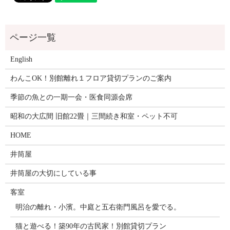
English
わんこOK！別館離れ１フロア貸切プランのご案内
季節の魚との一期一会・医食同源会席
昭和の大広間 旧館22畳｜三間続き和室・ペット不可
HOME
井筒屋
井筒屋の大切にしている事
客室
明治の離れ・小濱。中庭と五右衛門風呂を愛でる。
猫と遊べる！築90年の古民家！別館貸切プラン