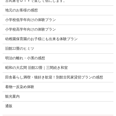
古民家をＤＩＹで直して宿にします。
地元のお客様の感想
小学校低学年向けの体験プラン
小学校高学年向けの体験プラン
幼稚園保育園のお子様にも出来る体験プラン
旧館22畳のヒミツ
明治の離れ・小濱の感想
昭和の大広間 旧館22畳｜三間続き和室
田舎暮らし満喫・猫好き歓迎！別館古民家貸切プランの感想
着物一反染め体験
観光案内
通販