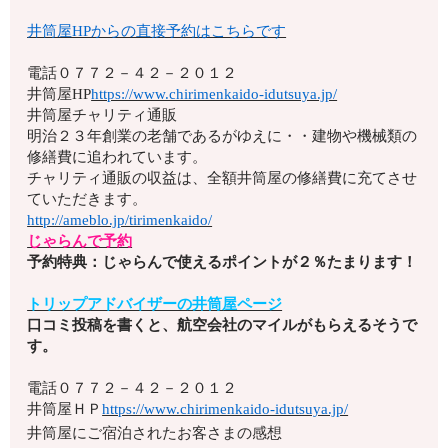
井筒屋HPからの直接予約はこちらです
電話
０７７２－４２－２０１２
井筒屋HP
https://www.chirimenkaido-idutsuya.jp/
井筒屋チャリティ通販
明治２３年創業の老舗であるがゆえに・・建物や機械類の
修繕費に追われています。
チャリティ通販の収益は、全額井筒屋の修繕費に充てさせ
ていただきます。
http://ameblo.jp/tirimenkaido/
じゃらんで予約
予約特典：じゃらんで使えるポイントが２％たまります！
トリップアドバイザーの井筒屋ページ
口コミ投稿を書くと、航空会社のマイルがもらえるそうで
す。
電話
０７７２－４２－２０１２
井筒屋ＨＰ
https://www.chirimenkaido-idutsuya.jp/
井筒屋にご宿泊されたお客さまの感想