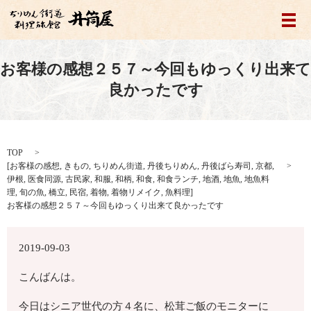
メ
お客様の感想２５７～今回もゆっくり出来て
良かったです
TOP
[
お客様の感想
,
きもの
,
ちりめん街道
,
丹後ちりめん
,
丹後ばら寿司
,
京都
,
伊根
,
医食同源
,
古民家
,
和服
,
和柄
,
和食
,
和食ランチ
,
地酒
,
地魚
,
地魚料
理
,
旬の魚
,
橋立
,
民宿
,
着物
,
着物リメイク
,
魚料理
]
お客様の感想２５７～今回もゆっくり出来て良かったです
2019-09-03
こんばんは。
今日はシニア世代の方４名に、松茸ご飯のモニターに