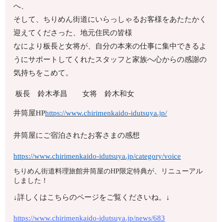
へ、
そして、ちりめん街道にいらっしゃるお客様をあたたかく
迎えてくださった、地元住民の皆様
なにより板長と女将が、自分の本来の仕事に集中できるよ
うにサポートしてくれたスタッフと家族へ心からの感謝の
気持ちをこめて。
板長 鈴木孝昌 女将 鈴木和女
井筒屋HP
https://www.chirimenkaido-idutsuya.jp/
井筒屋にご宿泊されたお客さまの感想
https://www.chirimenkaido-idutsuya.jp/category/voice
ちりめん街道料理旅館井筒屋のHP限定特典が、リニューアル
しました！
↓詳しくはこちらのページをご覧くださいね。↓
https://www.chirimenkaido-idutsuya.jp/news/683