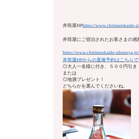
井筒屋HP
https://www.chirimenkaido-id
井筒屋にご宿泊されたお客さまの感
https://www.chirimenkaido-idutsuya.jp
井筒屋HPからの直接予約はこちらで
◎大人一名様に付き、５００円引き
または
◎地酒プレゼント！
どちらかを選んでくださいね。