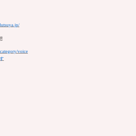
utsuya.jp/
想
/category/voice
す