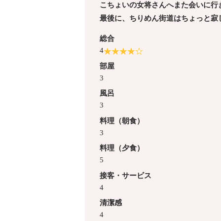
こちょいの女将さんへまた会いに行
最後に、ちりめん街道はちょっと寂
総合
4
部屋
3
風呂
3
料理（朝食）
3
料理（夕食）
5
接客・サービス
4
清潔感
4