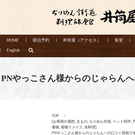
HOME
宿泊予約
井筒屋（アクセス）
客室
search
English
PNやっこさん様からのじゃらん
TOP
[
お客様の感想
,
きもの
,
ちりめん街道
,
ペット同伴
,
着物
,
着物リメイク
,
魚料理
]
PNやっこさん様からのじゃらんへの口コミ投稿で