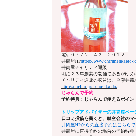
電話
０７７２－４２－２０１２
井筒屋HP
https://www.chirimenkaido-id
井筒屋チャリティ通販
明治２３年創業の老舗であるがゆえ
チャリティ通販の収益は、全額井筒
http://ameblo.jp/tirimenkaido/
じゃらんで予約
予約特典：じゃらんで使えるポイン
トリップアドバイザーの井筒屋ペー
口コミ投稿を書くと、航空会社のマ
井筒屋HPからの直接予約はこちらで
井筒屋に直接予約の場合の予約特典