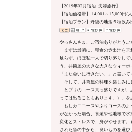
【2019年02月宿泊 夫婦旅行】
【宿泊価格帯】 14,001～15,000円
【宿泊プラン】丹後の地酒６種飲み
やっさんさま、ご宿泊ありがとうご
まずは最初に、朝食の赤出汁を忘れ
足らず、ほぼ私一人で切り盛りして
う、井筒屋の大きな大きなウィーポ
「また会いに行きたい。」と書いて
そして、井筒屋の料理を楽しみにし
ニとブリのコース真っ盛りですが、
っては出ることもあります。）」を
もしカニコースやぶりコースのよう
がなかった場合、養殖や他地域で水
変化とストレスで、身がやせます。
された魚の中から、良いものを選び