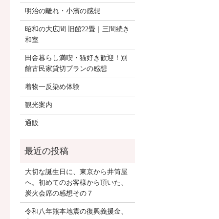
明治の離れ・小濱の感想
昭和の大広間 旧館22畳｜三間続き
和室
田舎暮らし満喫・猫好き歓迎！別
館古民家貸切プランの感想
着物一反染め体験
観光案内
通販
大切な誕生日に、東京から井筒屋
へ。初めてのお客様から頂いた、
炭火会席の感想その７
令和八年熊本地震の復興義援金、