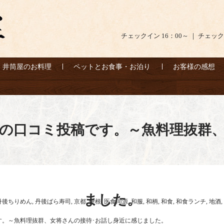
チェックイン 16：00～ ｜ チェック
井筒屋のお料理
ペットとお食事・お泊り
お客様の感想
への口コミ投稿です。～魚料理抜群、
ました。
丹後ちりめん
,
丹後ばら寿司
,
京都
,
伊根
,
医食同源
,
和服
,
和柄
,
和食
,
和食ランチ
,
地酒
,
す。～魚料理抜群、女将さんの接待･お話し身近に感じました。