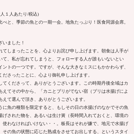
(大人１人あたり/税込)
比べと、季節の魚との一期一会。地魚たっぷり！医食同源会席。
ざいました！
てしまったことを、心よりお詫び申し上げます。朝食は人手が
いて、私が忘れてしまうと、フォローする人が誰もいないとい
イントの一つです。ですが、そんな大きなミスにもかかわらず、
くださったことに、心より御礼申し上げます。
てくださって、ありがとうございます。この時期丹後全域はカ
あえてその中から、「カニとブリがでない宿（ブリは水揚げによ
あえて選んで頂き、ありがとうございます。
に魚の種類を限定すると、もしその日の水揚げのなかでその魚
揚げされた物を、あるいは生け簀（長時間入れておくと、環境の
）使わなければいけない・・。板長はそれが嫌で、地元で水揚げ
、その魚の状態に応じた熟成をさせてお出しする、というスタイ