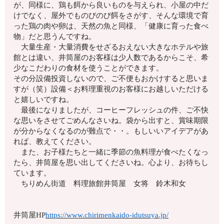
が、同様に、鶏も餌から良いものを与えられ、小屋の中だ
けでなく、屋外でものびのび餌をさがす、そんな環境で育
った鶏の肉や卵は、天然の魚と同様、「健康に育った食べ
物」だと思うんですね。
大量生産・大量消費をせざるおえない大きなホテルや旅
館とは違い、井筒屋のお客様は少人数であるからこそ、希
少なこだわりの食材を使うことができます。
その分設備投資しないので、ご不便もおかけすると思いま
すが（笑）設備＜お料理重視のお客様にお越しいただける
と嬉しいですね。
最後になりましたが、コーヒーフレッシュの件、ご不快
な思いをさせてごめんなさいね。袋から出すと、賞味期限
が分からなくなるのが難点で・・。もしいいアイデアがあ
れば、教えてください。
また、お子様たちと一緒に季節の魚料理が食べたくなっ
たら、井筒屋を思い出してくださいね。心より、お待ちし
ています。
ちりめん街道 料理旅館井筒屋 女将 鈴木和女
井筒屋HP
https://www.chirimenkaido-idutsuya.jp/