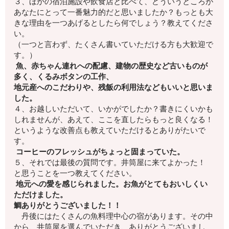
３、ほかの宿泊施設や飲食店と比べて、
どういうところが
あなたにとって一番魅力的
だと思いましたか？もっとも大
きな理由を一つあげるとしたら何でしょう？
教えてくださ
い。
（一つと言わず、たくさん書いていただける方も大歓迎で
す。）
魚、赤ちゃん連れへの配慮、建物の歴史など古いものが
多く、くるみボタンの工作、
地元産へのこだわりや、残飯の利用法などもいいと思いま
した。
４、お越しいただいて、いかがでしたか？
書きにくいかも
しれませんが、
あえて、ここを直したらもっと良くなる！
というような改善点も教えていただけるとありがたいで
す。
コーヒーのフレッシュがちょっと固まっていた。
５、それでは最後の質問です。井筒屋に来てよかった！
と思うことを一つ教えてください。
地元への愛を感じられました。
お魚がとてもおいしくい
ただけました。
鯛ありがとうございました！！
丹後にはたくさんの魚料理中心の宿があります。その中
から、井筒屋を選んでいただき、ありがとうございまし