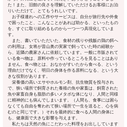
た！また、旧館の良さを理解していただけるお客様にお泊
りいただけて、とてもうれしいです。
お子様連れへの工作やサービスは、自分が旅行先や外食
で困ったこと、こんなことがあれば助かる、といったもの
を、すぐに取り組めるものから一つ一つ具現化していま
す。
また、書いていただいた、食材の残りや残飯の鶏の餌へ
の利用は、女将が昔山奥の実家で飼っていた時の経験か
ら、近隣の農家さんに依頼しています。一般に市販されて
いる食べ物は、原料や作っているところを見ることはあり
ません。食べ物とは、おなかがすいたから食べる、という
理由だけでなく、明日の身体を作る原料になる、という大
きな役割があります。
栄養価の高いエサやホルモン剤、抗生物質を投与され
で、狭い場所で飼育された養殖の魚や家畜は、飼育された
魚や家畜自身も脂肪の多いメタボな体になり、人間と同様
に精神的にも病んでしまいます。（人間も、食事には困ら
なくても自由を奪われて狭い場所で一生を送ると、心を病
むのと同じです。）それを最終的に食べる人間の身体に
も、健康面で大きな影響を与えます。
私たちは天然の魚にこだわった料理をお出ししています