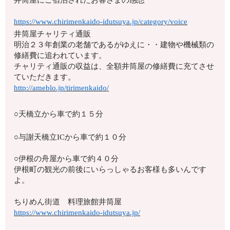
井筒屋にご宿泊されたお客さまの感想
https://www.chirimenkaido-idutsuya.jp/category/voice
井筒屋チャリティ通販
明治２３年創業の老舗であるがゆえに・・建物や機械類の
修繕費に追われています。
チャリティ通販の収益は、全額井筒屋の修繕費に充てさせ
ていただきます。
http://ameblo.jp/tirimenkaido/
○天橋立から車で約１５分
○与謝天橋立ICから車で約１０分
○伊根の舟屋から車で約４０分
伊根町の観光の前後にいらっしゃるお客様も多いんです
よ。
ちりめん街道 料理旅館井筒屋
https://www.chirimenkaido-idutsuya.jp/