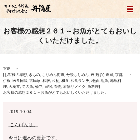
メ
お客様の感想２６１～お魚がとてもおいし
くいただけました。
TOP
[
お客様の感想
,
きもの
,
ちりめん街道
,
丹後ちりめん
,
丹後ばら寿司
,
京都
,
伊根
,
医食同源
,
古民家
,
和服
,
和柄
,
和食
,
和食ランチ
,
地酒
,
地魚
,
地魚料
理
,
天橋立
,
旬の魚
,
橋立
,
民宿
,
着物
,
着物リメイク
,
魚料理
]
お客様の感想２６１～お魚がとてもおいしくいただけました。
2019-10-04
こんばんは。
今日は遅めの更新です。