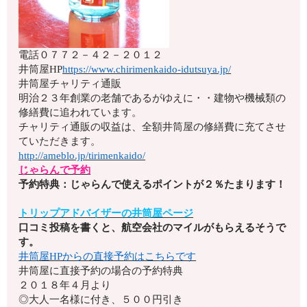
電話
０７７２－４２－２０１２
井筒屋HP
https://www.chirimenkaido-idutsuya.jp/
井筒屋チャリティ通販
明治２３年創業の老舗であるがゆえに・・建物や機械類の
修繕費に追われています。
チャリティ通販の収益は、全額井筒屋の修繕費に充てさせ
ていただきます。
http://ameblo.jp/tirimenkaido/
じゃらんで予約
予約特典：じゃらんで使えるポイントが２％たまります！
トリップアドバイザーの井筒屋ページ
口コミ投稿を書くと、航空会社のマイルがもらえるそうで
す。
井筒屋HPからの直接予約はこちらです
井筒屋に直接予約の場合の予約特典
２０１８年４月より
◎大人一名様に付き、５００円引き