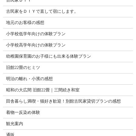
古民家ＤＩＹ
古民家をＤＩＹで直して宿にします。
地元のお客様の感想
小学校低学年向けの体験プラン
小学校高学年向けの体験プラン
幼稚園保育園のお子様にも出来る体験プラン
旧館22畳のヒミツ
明治の離れ・小濱の感想
昭和の大広間 旧館22畳｜三間続き和室
田舎暮らし満喫・猫好き歓迎！別館古民家貸切プランの感想
着物一反染め体験
観光案内
通販