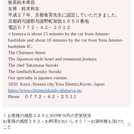
板長鈴木孝昌
女将 鈴木和女
平成２７年、京都食育先生に認定していただきました。
京都府与謝郡与謝野町加悦１０５０番地
電話０７７２－４２－２０１２
○ Izutuya is about 15 minutes by the car from Amano-
hashidate and about 10 minutes by the car from Yosa Amano-
hashidate IC.
The Chirimen Street
The Japanese-style hotel and restaurant,Izutuya
The chef Takamasa Suzuki
The landladyKazuko Suzuki
Our specialty is japanes cuisine.
1050 Kaya ,Yosano city,Yosa District,Kyoto ,Japan
https://www.chirimenkaido-idutsuya.jp/
Phone ０７７２－４２－２０１2
お客様の感想２６０と2019年10月の空室状況
お客様の感想２６２～お料理がおいしそう！～お酒何種も頂けた
こと