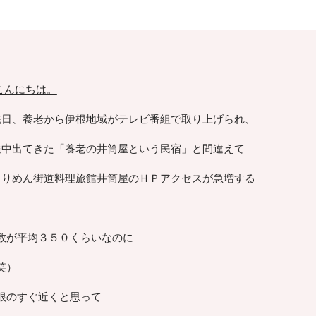
こんにちは。
先日、養老から伊根地域がテレビ番組で取り上げられ、
途中出てきた「養老の井筒屋という民宿」と間違えて
ちりめん街道料理旅館井筒屋のＨＰアクセスが急増する
数が平均３５０くらいなのに
笑）
根のすぐ近くと思って