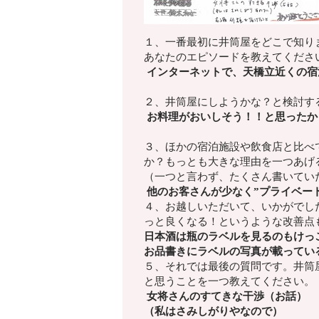
１、一番最初に井筒屋をどこで知り
あなたのエピソードを教えてくださ
インターネットで、天橋立近くの宿
２、井筒屋にしようかな？
と検討す
お料理がおいしそう！！と思ったか
３、ほかの宿泊施設や飲食店と比べ
か？もっとも大きな理由を一つあげ
（一つと言わず、たくさん書いてい
他のお客さんが少なく”プライベー
４、お越しいただいて、いかがでし
っと良くなる！
というような改善点
日本酒は瓶のラベルを見るのもけっ
お品書きにラベルの写真が載ってい
５、それでは最後の質問です。井筒
と思うことを一つ教えてください。
女将さんのすてきな干渉（お話）
（私はさみしがりやなので）