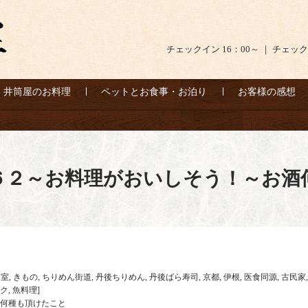
チェックイン 16：00～ ｜ チェック
井筒屋のお料理
ペットとお食事・お泊り
お客様の感想
６２～お料理がおいしそう！～お酒
和室
,
きもの
,
ちりめん街道
,
丹後ちりめん
,
丹後ばら寿司
,
京都
,
伊根
,
医食同源
,
古民家
ク
,
魚料理
]
何種も頂けたこと