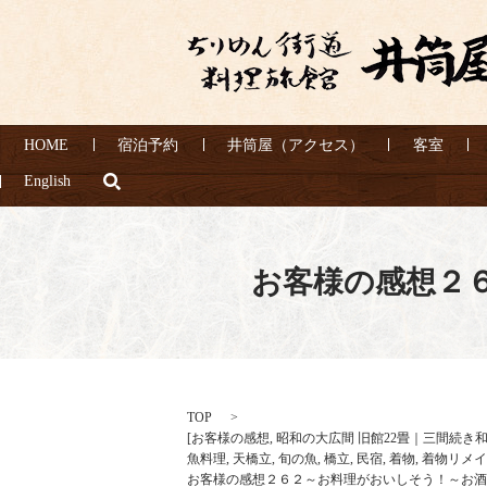
HOME
宿泊予約
井筒屋（アクセス）
客室
search
English
お客様の感想２
TOP
[
お客様の感想
,
昭和の大広間 旧館22畳｜三間続き
魚料理
,
天橋立
,
旬の魚
,
橋立
,
民宿
,
着物
,
着物リメイ
お客様の感想２６２～お料理がおいしそう！～お酒