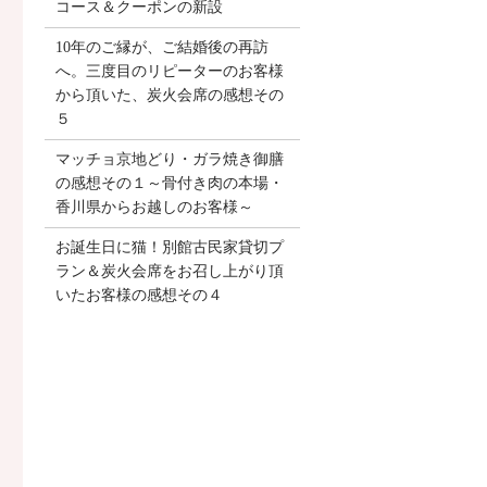
コース＆クーポンの新設
10年のご縁が、ご結婚後の再訪
へ。三度目のリピーターのお客様
から頂いた、炭火会席の感想その
５
マッチョ京地どり・ガラ焼き御膳
の感想その１～骨付き肉の本場・
香川県からお越しのお客様～
お誕生日に猫！別館古民家貸切プ
ラン＆炭火会席をお召し上がり頂
いたお客様の感想その４