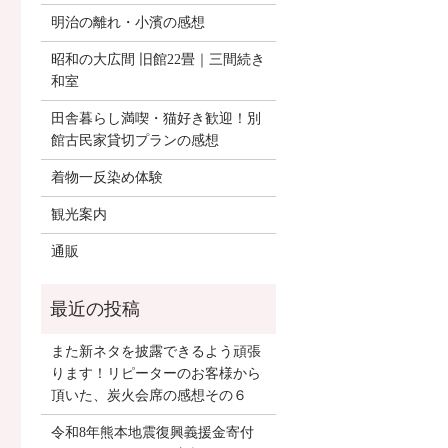
明治の離れ・小濱の感想
昭和の大広間 旧館22畳｜三間続き
和室
田舎暮らし満喫・猫好き歓迎！別
館古民家貸切プランの感想
着物一反染め体験
観光案内
通販
また新ネタを披露できるよう頑張
ります！リピーターのお客様から
頂いた、炭火会席の感想その６
令和8年熊本地震復興義援金寄付