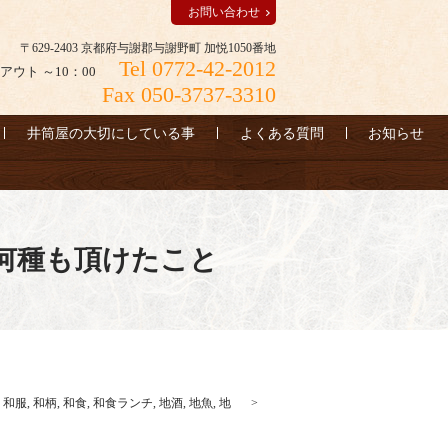
お問い合わせ
〒629-2403 京都府与謝郡与謝野町 加悦1050番地
Tel 0772-42-2012
アウト ～10：00
Fax 050-3737-3310
井筒屋の大切にしている事
よくある質問
お知らせ
何種も頂けたこと
,
和服
,
和柄
,
和食
,
和食ランチ
,
地酒
,
地魚
,
地