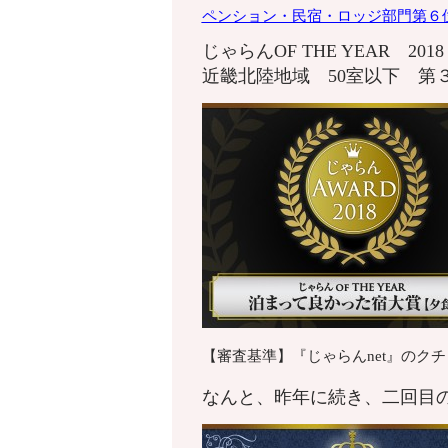
ペンション・
民宿・ロッジ部門第６
じゃらんOF THE YEAR 20
近畿北陸地域 50室以下 第
【審査基準】『じゃらんnet』のク
なんと、昨年に続き、二回目