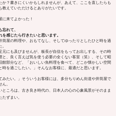
たか？
書きにくいかもしれませんが、
あえて、ここを直したらも
も教えていただけるとありがたいです。
屋に来てよかった！
も忘れて、
れを感じたら行きたいと思います。
筒屋の料理や、おもてなし、そしてゆったりとしたひと時を過
た。
元にも及びませんが、板長が自信をもってお出しする、その時
理と、良く言えば気を使う必要の全くない客室（笑）、そして昭
旧館部分など、「おいしい魚料理を食べて、どこか懐かしい空間
と時を過ごしたい。」そんなお客様に、最適だと思います。
てみたい。」そういうお客様には、多分ちりめん街道や井筒屋で
せん。
いところは、古き良き時代の、日本人の心の心象風景がそのまま
たたずまい。