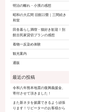
明治の離れ・小濱の感想
昭和の大広間 旧館22畳｜三間続き
和室
田舎暮らし満喫・猫好き歓迎！別
館古民家貸切プランの感想
着物一反染め体験
観光案内
通販
令和八年熊本地震の復興義援金、
寄付させて頂きました！
また新ネタを披露できるよう頑張
ります！リピーターのお客様から