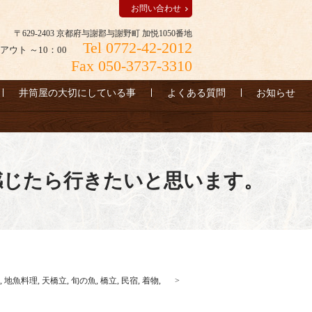
お問い合わせ
〒629-2403 京都府与謝郡与謝野町 加悦1050番地
Tel 0772-42-2012
アウト ～10：00
Fax 050-3737-3310
井筒屋の大切にしている事
よくある質問
お知らせ
感じたら行きたいと思います。
,
地魚料理
,
天橋立
,
旬の魚
,
橋立
,
民宿
,
着物
,