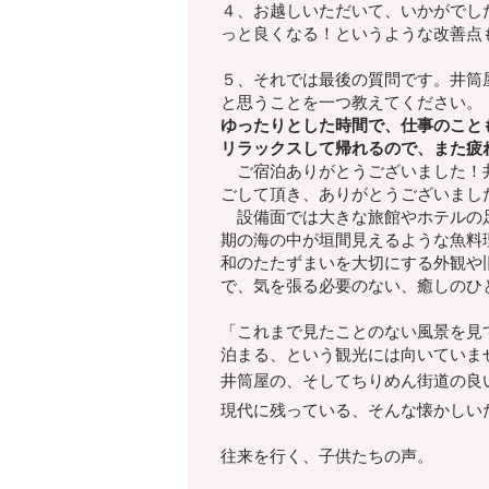
４、お越しいただいて、いかがでし
っと良くなる！
というような改善点
５、それでは最後の質問です。井筒
と思うことを一つ教えてください。
ゆったりとした時間で、仕事のこと
リラックスして帰れるので、また疲
ご宿泊ありがとうございました！井
ごして頂き、ありがとうございまし
設備面では大きな旅館やホテルの足
期の海の中が垣間見えるような魚料
和のたたずまいを大切にする外観や
で、気を張る必要のない、癒しのひ
「これまで見たことのない風景を見
泊まる、という観光には向いていま
井筒屋の、そしてちりめん街道の良
現代に残っている、そんな懐かしい
往来を行く、子供たちの声。