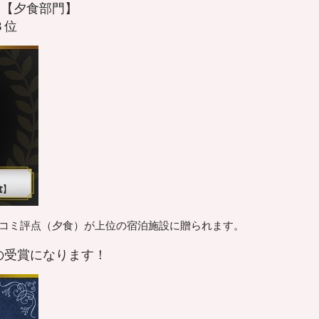
18 【夕食部門】
３位
チコミ評点（夕食）が上位の宿泊施設に贈られます。
の受賞になります！