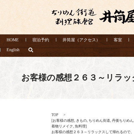
HOME
宿泊予約
井筒屋（アクセス）
客室
search
English
お客様の感想２６３～リラッ
TOP
[
お客様の感想
,
きもの
,
ちりめん街道
,
丹後ちりめん
着物リメイク
,
魚料理
]
お客様の感想２６３～リラックスして帰れるので、