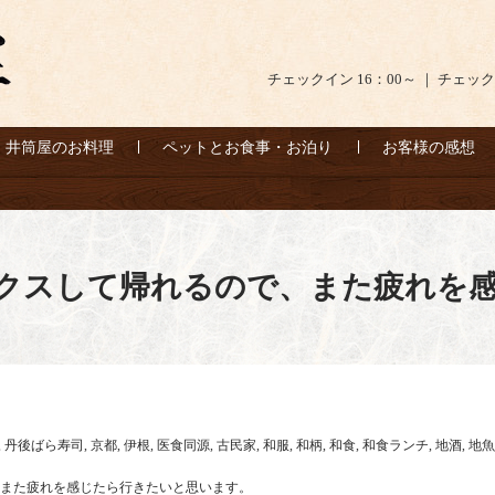
チェックイン 16：00～ ｜ チェック
井筒屋のお料理
ペットとお食事・お泊り
お客様の感想
クスして帰れるので、また疲れを
,
丹後ばら寿司
,
京都
,
伊根
,
医食同源
,
古民家
,
和服
,
和柄
,
和食
,
和食ランチ
,
地酒
,
地魚
また疲れを感じたら行きたいと思います。