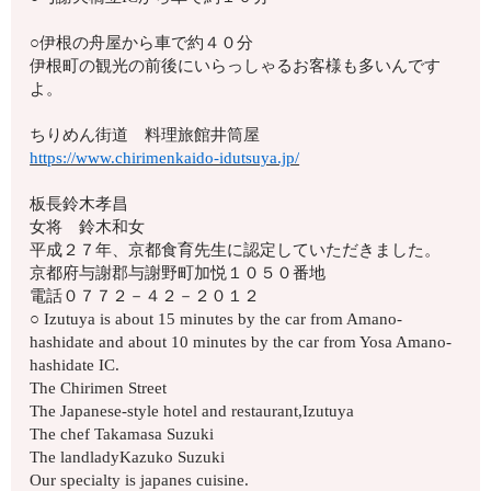
○伊根の舟屋から車で約４０分
伊根町の観光の前後にいらっしゃるお客様も多いんです
よ。
ちりめん街道 料理旅館井筒屋
https://www.chirimenkaido-idutsuya.jp/
板長鈴木孝昌
女将 鈴木和女
平成２７年、京都食育先生に認定していただきました。
京都府与謝郡与謝野町加悦１０５０番地
電話０７７２－４２－２０１２
○ Izutuya is about 15 minutes by the car from Amano-
hashidate and about 10 minutes by the car from Yosa Amano-
hashidate IC.
The Chirimen Street
The Japanese-style hotel and restaurant,Izutuya
The chef Takamasa Suzuki
The landladyKazuko Suzuki
Our specialty is japanes cuisine.