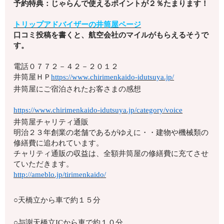
予約特典：じゃらんで使えるポイントが２％たまります！
トリップアドバイザーの井筒屋ページ
口コミ投稿を書くと、航空会社のマイルがもらえるそうで
す。
電話
０７７２－４２－２０１２
井筒屋ＨＰ
https://www.chirimenkaido-idutsuya.jp/
井筒屋にご宿泊されたお客さまの感想
https://www.chirimenkaido-idutsuya.jp/category/voice
井筒屋チャリティ通販
明治２３年創業の老舗であるがゆえに・・建物や機械類の
修繕費に追われています。
チャリティ通販の収益は、全額井筒屋の修繕費に充てさせ
ていただきます。
http://ameblo.jp/tirimenkaido/
○天橋立から車で約１５分
○与謝天橋立ICから車で約１０分