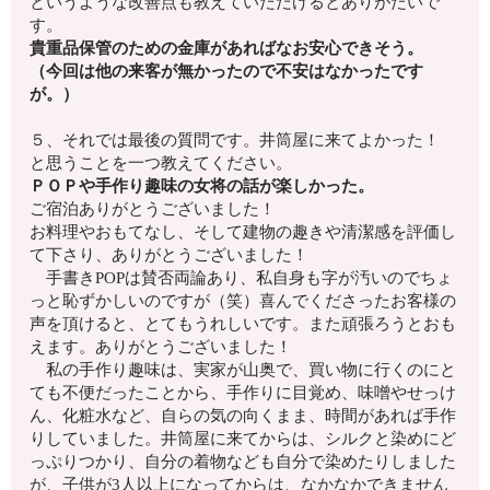
というような改善点も教えていただけるとありがたいで
す。
貴重品保管のための金庫があればなお安心できそう。
（今回は他の来客が無かったので不安はなかったです
が。）
５、それでは最後の質問です。井筒屋に来てよかった！
と思うことを一つ教えてください。
ＰＯＰや手作り趣味の女将の話が楽しかった。
ご宿泊ありがとうございました！
お料理やおもてなし、そして建物の趣きや清潔感を評価し
て下さり、ありがとうございました！
手書きPOPは賛否両論あり、私自身も字が汚いのでちょ
っと恥ずかしいのですが（笑）喜んでくださったお客様の
声を頂けると、とてもうれしいです。また頑張ろうとおも
えます。ありがとうございました！
私の手作り趣味は、実家が山奥で、買い物に行くのにと
ても不便だったことから、手作りに目覚め、味噌やせっけ
ん、化粧水など、自らの気の向くまま、時間があれば手作
りしていました。井筒屋に来てからは、シルクと染めにど
っぷりつかり、自分の着物なども自分で染めたりしました
が、子供が3人以上になってからは、なかなかできません