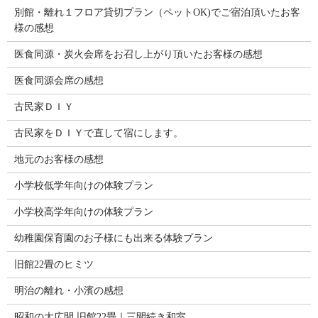
別館・離れ１フロア貸切プラン（ペットOK)でご宿泊頂いたお客
様の感想
医食同源・炭火会席をお召し上がり頂いたお客様の感想
医食同源会席の感想
古民家ＤＩＹ
古民家をＤＩＹで直して宿にします。
地元のお客様の感想
小学校低学年向けの体験プラン
小学校高学年向けの体験プラン
幼稚園保育園のお子様にも出来る体験プラン
旧館22畳のヒミツ
明治の離れ・小濱の感想
昭和の大広間 旧館22畳｜三間続き和室