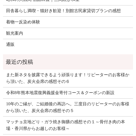
田舎暮らし満喫・猫好き歓迎！別館古民家貸切プランの感想
着物一反染め体験
観光案内
通販
また新ネタを披露できるよう頑張ります！リピーターのお客様か
ら頂いた、炭火会席の感想その６
令和8年熊本地震復興義援金寄付コース＆クーポンの新設
10年のご縁が、ご結婚後の再訪へ。三度目のリピーターのお客様
から頂いた、炭火会席の感想その５
マッチョ京地どり・ガラ焼き御膳の感想その１～骨付き肉の本
場・香川県からお越しのお客様～