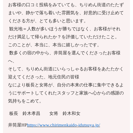
お客様の口コミ投稿をみていても、ちりめん街道のたたず
まいや、静かで落ち着いた雰囲気を、好意的に受け止めて
くださる方が、とても多いと思います。
観光地＝人数が多いほうが勝ちではなく、お客様がそれ
だけ満足して帰られたか？を評価していただけたこと。
このことが、本当に、本当に嬉しかったです。
数多くの宿の中から、井筒屋を選んでくださったお客様
へ、
そして、ちりめん街道にいらっしゃるお客様をあたたかく
迎えてくださった、地元住民の皆様
なにより板長と女将が、自分の本来の仕事に集中できるよ
うにサポートしてくれたスタッフと家族へ心からの感謝の
気持ちをこめて。
板長 鈴木孝昌 女将 鈴木和女
井筒屋HP
https://www.chirimenkaido-idutsuya.jp/