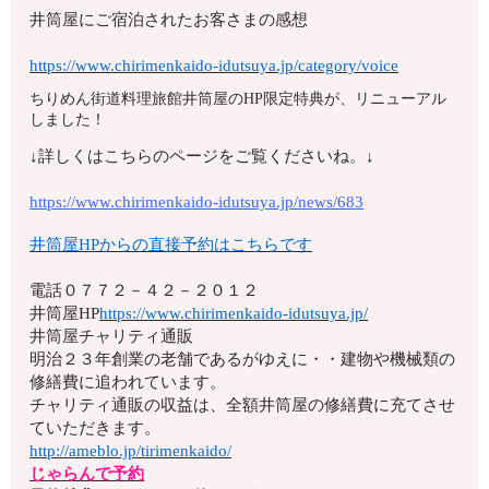
井筒屋にご宿泊されたお客さまの感想
https://www.chirimenkaido-idutsuya.jp/category/voice
ちりめん街道料理旅館井筒屋のHP限定特典が、リニューアル
しました！
↓詳しくはこちらのページをご覧くださいね。↓
https://www.chirimenkaido-idutsuya.jp/news/683
井筒屋HPからの直接予約はこちらです
電話
０７７２－４２－２０１２
井筒屋HP
https://www.chirimenkaido-idutsuya.jp/
井筒屋チャリティ通販
明治２３年創業の老舗であるがゆえに・・建物や機械類の
修繕費に追われています。
チャリティ通販の収益は、全額井筒屋の修繕費に充てさせ
ていただきます。
http://ameblo.jp/tirimenkaido/
じゃらんで予約