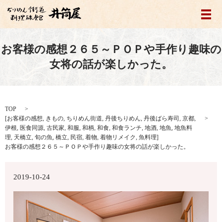
メ
お客様の感想２６５～ＰＯＰや手作り趣味の
女将の話が楽しかった。
TOP
[
お客様の感想
,
きもの
,
ちりめん街道
,
丹後ちりめん
,
丹後ばら寿司
,
京都
,
伊根
,
医食同源
,
古民家
,
和服
,
和柄
,
和食
,
和食ランチ
,
地酒
,
地魚
,
地魚料
理
,
天橋立
,
旬の魚
,
橋立
,
民宿
,
着物
,
着物リメイク
,
魚料理
]
お客様の感想２６５～ＰＯＰや手作り趣味の女将の話が楽しかった。
2019-10-24