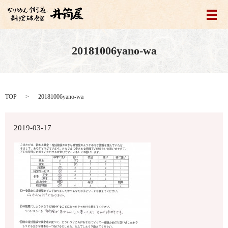
メ
20181006yano-wa
TOP
20181006yano-wa
2019-03-17