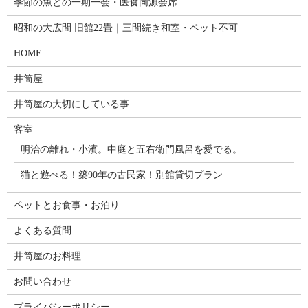
季節の魚との一期一会・医食同源会席
昭和の大広間 旧館22畳｜三間続き和室・ペット不可
HOME
井筒屋
井筒屋の大切にしている事
客室
明治の離れ・小濱。中庭と五右衛門風呂を愛でる。
猫と遊べる！築90年の古民家！別館貸切プラン
ペットとお食事・お泊り
よくある質問
井筒屋のお料理
お問い合わせ
プライバシーポリシー