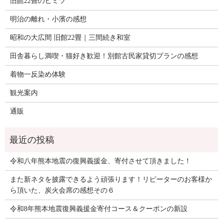
旧館22畳のヒミツ
明治の離れ・小濱の感想
昭和の大広間 旧館22畳｜三間続き和室
田舎暮らし満喫・猫好き歓迎！別館古民家貸切プランの感想
着物一反染め体験
観光案内
通販
令和八年熊本地震の復興義援金、寄付させて頂きました！
また新ネタを披露できるよう頑張ります！リピーターのお客様か
ら頂いた、炭火会席の感想その６
令和8年熊本地震復興義援金寄付コース＆クーポンの新設