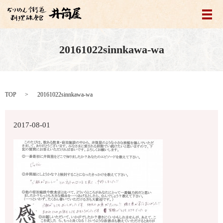
メ
20161022sinnkawa-wa
TOP
20161022sinnkawa-wa
2017-08-01