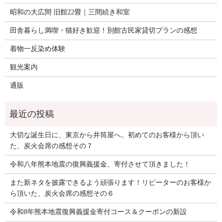
昭和の大広間 旧館22畳｜三間続き和室
田舎暮らし満喫・猫好き歓迎！別館古民家貸切プランの感想
着物一反染め体験
観光案内
通販
大切な誕生日に、東京から井筒屋へ。初めてのお客様から頂い
た、炭火会席の感想その７
令和八年熊本地震の復興義援金、寄付させて頂きました！
また新ネタを披露できるよう頑張ります！リピーターのお客様か
ら頂いた、炭火会席の感想その６
令和8年熊本地震復興義援金寄付コース＆クーポンの新設