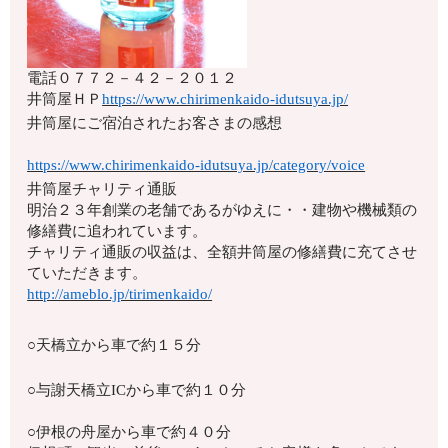
電話
０７７２－４２－２０１２
井筒屋ＨＰ
https://www.chirimenkaido-idutsuya.jp/
井筒屋にご宿泊されたお客さまの感想
https://www.chirimenkaido-idutsuya.jp/category/voice
井筒屋チャリティ通販
明治２３年創業の老舗であるがゆえに・・建物や機械類の
修繕費に追われています。
チャリティ通販の収益は、全額井筒屋の修繕費に充てさせ
ていただきます。
http://ameblo.jp/tirimenkaido/
○天橋立から車で約１５分
○与謝天橋立ICから車で約１０分
○伊根の舟屋から車で約４０分