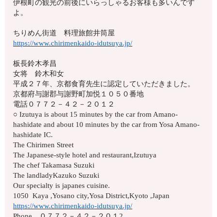
伊根町の観光の前後にいらっしゃるお客様も多いんです
よ。
ちりめん街道 料理旅館井筒屋
https://www.chirimenkaido-idutsuya.jp/
板長鈴木孝昌
女将 鈴木和女
平成２７年、京都食育先生に認定していただきました。
京都府与謝郡与謝野町加悦１０５０番地
電話０７７２－４２－２０１２
○ Izutuya is about 15 minutes by the car from Amano-
hashidate and about 10 minutes by the car from Yosa Amano-
hashidate IC.
The Chirimen Street
The Japanese-style hotel and restaurant,Izutuya
The chef Takamasa Suzuki
The landladyKazuko Suzuki
Our specialty is japanes cuisine.
1050 Kaya ,Yosano city,Yosa District,Kyoto ,Japan
https://www.chirimenkaido-idutsuya.jp/
Phone ０７７２－４２－２０１2