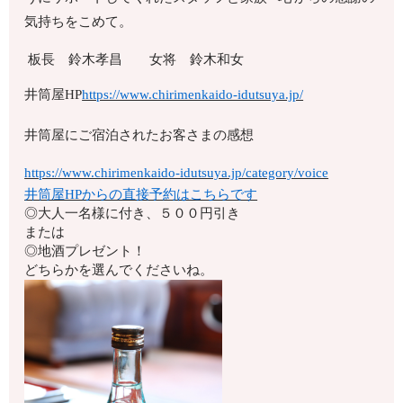
気持ちをこめて。
板長 鈴木孝昌 女将 鈴木和女
井筒屋HP
https://www.chirimenkaido-idutsuya.jp/
井筒屋にご宿泊されたお客さまの感想
https://www.chirimenkaido-idutsuya.jp/category/voice
井筒屋HPからの直接予約はこちらです
◎大人一名様に付き、５００円引き
または
◎地酒プレゼント！
どちらかを選んでくださいね。