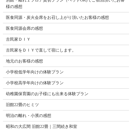
別館・離れ１フロア貸切プラン（ペットOK)でご宿泊頂いたお客
様の感想
医食同源・炭火会席をお召し上がり頂いたお客様の感想
医食同源会席の感想
古民家ＤＩＹ
古民家をＤＩＹで直して宿にします。
地元のお客様の感想
小学校低学年向けの体験プラン
小学校高学年向けの体験プラン
幼稚園保育園のお子様にも出来る体験プラン
旧館22畳のヒミツ
明治の離れ・小濱の感想
昭和の大広間 旧館22畳｜三間続き和室