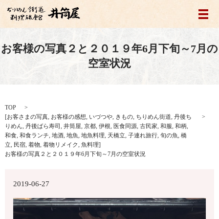
メ
お客様の写真２と２０１９年6月下旬～7月の
空室状況
TOP
[
お客さまの写真
,
お客様の感想
,
いづつや
,
きもの
,
ちりめん街道
,
丹後ち
りめん
,
丹後ばら寿司
,
井筒屋
,
京都
,
伊根
,
医食同源
,
古民家
,
和服
,
和柄
,
和食
,
和食ランチ
,
地酒
,
地魚
,
地魚料理
,
天橋立
,
子連れ旅行
,
旬の魚
,
橋
立
,
民宿
,
着物
,
着物リメイク
,
魚料理
]
お客様の写真２と２０１９年6月下旬～7月の空室状況
2019-06-27