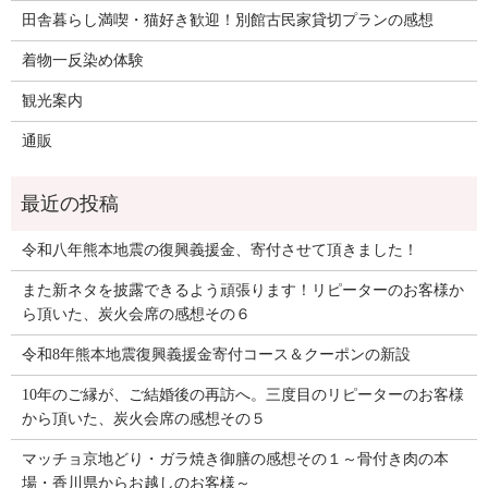
田舎暮らし満喫・猫好き歓迎！別館古民家貸切プランの感想
着物一反染め体験
観光案内
通販
令和八年熊本地震の復興義援金、寄付させて頂きました！
また新ネタを披露できるよう頑張ります！リピーターのお客様か
ら頂いた、炭火会席の感想その６
令和8年熊本地震復興義援金寄付コース＆クーポンの新設
10年のご縁が、ご結婚後の再訪へ。三度目のリピーターのお客様
から頂いた、炭火会席の感想その５
マッチョ京地どり・ガラ焼き御膳の感想その１～骨付き肉の本
場・香川県からお越しのお客様～