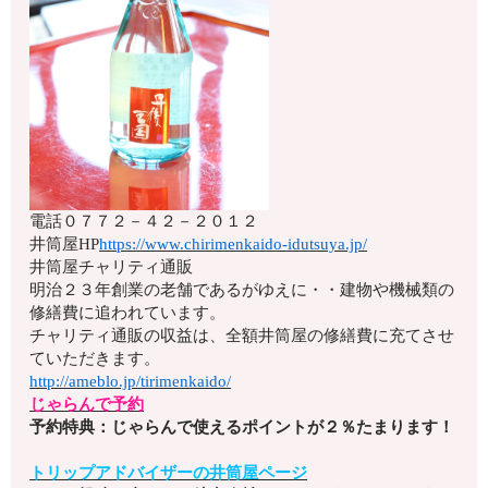
電話
０７７２－４２－２０１２
井筒屋HP
https://www.chirimenkaido-idutsuya.jp/
井筒屋チャリティ通販
明治２３年創業の老舗であるがゆえに・・建物や機械類の
修繕費に追われています。
チャリティ通販の収益は、全額井筒屋の修繕費に充てさせ
ていただきます。
http://ameblo.jp/tirimenkaido/
じゃらんで予約
予約特典：じゃらんで使えるポイントが２％たまります！
トリップアドバイザーの井筒屋ページ