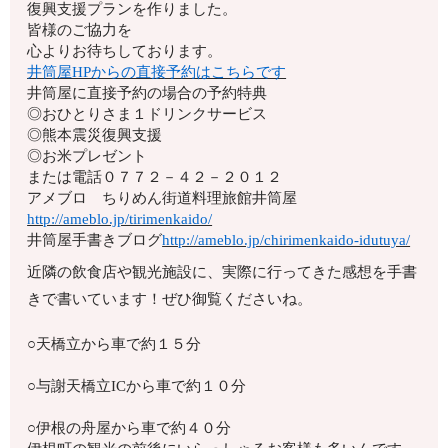
復興支援プランを作りました。
皆様のご協力を
心よりお待ちしております。
井筒屋HPからの直接予約はこちらです
井筒屋に直接予約の場合の予約特典
◎おひとりさま１ドリンクサービス
◎熊本震災復興支援
◎お米プレゼント
または電話
０７７２－４２－２０１２
アメブロ ちりめん街道料理旅館井筒屋
http://ameblo.jp/tirimenkaido/
井筒屋手書きブログ
http://ameblo.jp/chirimenkaido-idutuya/
近隣の飲食店や観光施設に、実際に行ってきた感想を手書
きで書いています！ぜひ御覧くださいね。
○天橋立から車で約１５分
○与謝天橋立ICから車で約１０分
○伊根の舟屋から車で約４０分