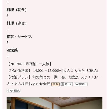
3
料理（朝食）
3
料理（夕食）
5
接客・サービス
5
清潔感
5
【2017年08月宿泊 一人旅】
【宿泊価格帯】 14,001～15,000円(大人１人あたり/税込)
【宿泊プラン】旬の魚との一期一会。地魚たっぷり！お一
人さまの板長おまかせ会席