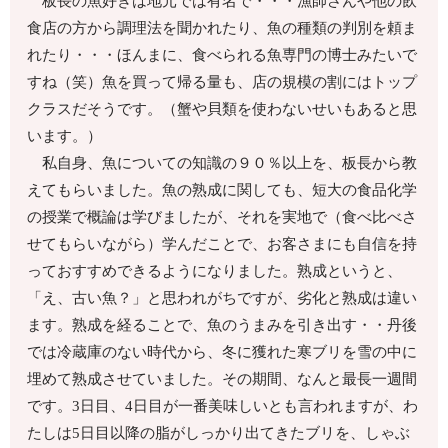
板長の魚好きは地元では有名で・・・漁師さんや他の飲
食店の方から調理法を聞かれたり、魚の種類の判別を頼ま
れたり・・・ほんまに、食べられる魚専門の博士みたいで
すね（笑）魚を買って帰る量も、店の規模の割にはトップ
クラスだそうです。（蟹や貝類を使わないせいもあると思
います。）
私自身、魚についての知識の９０％以上を、板長から教
えてもらいました。魚の熟成に関しても、短大の食品化学
の授業で概論は学びましたが、それを実地で（食べ比べさ
せてもらいながら）学んだことで、お客さまにも自信を持
っておすすめできるようになりました。熟成というと、
「え、古い魚？」と思われがちですが、劣化と熟成は違い
ます。熟成を経ることで、魚のうまみを引き出す・・丹後
では冷蔵庫のない時代から、冬に獲れた寒ブリを雪の中に
埋めて熟成させていました。その期間、なんと最長一週間
です。3日目、4日目が一番美味しいとも言われますが、わ
たしは5日目以降の脂がしっかり出てきたブリを、しゃぶ