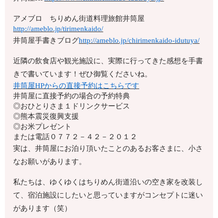
アメブロ ちりめん街道料理旅館井筒屋
http://ameblo.jp/tirimenkaido/
井筒屋手書きブログ
http://ameblo.jp/chirimenkaido-idutuya/
近隣の飲食店や観光施設に、実際に行ってきた感想を手書
きで書いています！ぜひ御覧くださいね。
井筒屋HPからの直接予約はこちらです
井筒屋に直接予約の場合の予約特典
◎おひとりさま１ドリンクサービス
◎熊本震災復興支援
◎お米プレゼント
または電話
０７７２－４２－２０１２
実は、井筒屋にお泊り頂いたことのあるお客さまに、小さ
なお願いがあります。
私たちは、ゆくゆくはちりめん街道沿いの空き家を改装し
て、宿泊施設にしたいと思っていますがコンセプトに迷い
があります（笑）