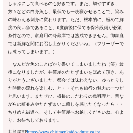
しゃぶにして食べるのも好きです。また、鯛やすずき、
方々などの白身魚も、最低でも一晩寝かせることで、旨み
の味わえる刺身に変わります。ただ、根本的に、極めて鮮
度の良い魚であること、0度前後に保てる保冷設備が必須
条件なので、家庭用の冷蔵庫では熟成できません。御家庭
では新鮮な間にお召し上がりくださいね。（フリーザーで
は凍ってしまいます。）
なんだか魚のことばかり書いてしまいましたね（笑）最
後になりましたが、井筒屋のたたずまいをほめて頂き、あ
りがとうございました。都会では味わえない、ゆったりし
た時間の流れを楽しむこと・・それも旅行の魅力の一つだ
と思います。またぜひ、板長のこだわりの魚料理と、昔な
がらの町並みやたたずまいに癒しを感じたくなったら・・
ちりめん街道へ、そして井筒屋へお越しくださいね。心よ
り、お待ちしております。
井筒屋HP
https://www.chirimenkaido-idutsuya.jp/