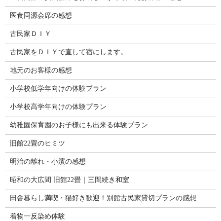
医食同源会席の感想
古民家ＤＩＹ
古民家をＤＩＹで直して宿にします。
地元のお客様の感想
小学校低学年向けの体験プラン
小学校高学年向けの体験プラン
幼稚園保育園のお子様にも出来る体験プラン
旧館22畳のヒミツ
明治の離れ・小濱の感想
昭和の大広間 旧館22畳｜三間続き和室
田舎暮らし満喫・猫好き歓迎！別館古民家貸切プランの感想
着物一反染め体験