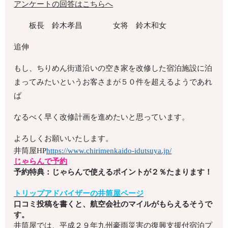
アンケートの回答はこちらへ
板長 鈴木孝昌 女将 鈴木和女
追伸
もし、ちりめん街道沿いの空き家を改修した宿泊施設に泊
まってみたいというお客さまが５０件を超えるようであれ
ば
なるべく早く改修計画を進めたいと思っています。
よろしくお願いいたします。
井筒屋HP
https://www.chirimenkaido-idutsuya.jp/
じゃらんで予約
予約特典：じゃらんで使えるポイントが２％たまります！
トリップアドバイザーの井筒屋ページ
口コミ投稿を書くと、航空会社のマイルがもらえるそうで
す。
井筒屋では、平成２９年九州豪雨災害の復興支援付宿泊プ