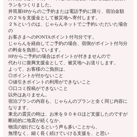
ランをつくりました。
井筒屋HPからのご予約または電話予約に限り、宿泊金額
の２％
を支援金として被災地へ寄付します。
２％というのは、じゃらんネットでご予約いただいた場合
の
お客さまへのPONTAポイント付与分です。
じゃらんを経由してご予約の場合、
宿側がポイント付与分
の料金を負担しています。
HPからご予約の場合はポイントが付きませんので
代わりに復興支援金として、被災地へお送りします。
よって、お客様のご負担は、
◎ポイントが付かないこと
◎値引きポイントの利用ができないこと
◎口コミ投稿ができないこと
以外はありません。
宿泊プランの内容も、
じゃらんのプランと全く同じ内容に
なります。
東北の震災の時は、お米を９０キロほど支援したのですが
断続的に地震が続くなか、
物流の妨げになるという声も多いことから、
無理なく、細く長く続けていける支援を、と思い