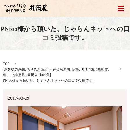
メ
PNfoo様から頂いた、じゃらんネットへの口
コミ投稿です。
TOP
[
お客様の感想
,
ちりめん街道
,
丹後ばら寿司
,
伊根
,
医食同源
,
地酒
,
地
魚、
,
地魚料理
,
天橋立
,
旬の魚
]
PNfoo様から頂いた、じゃらんネットへの口コミ投稿です。
2017-08-29