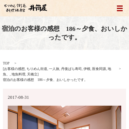
メ
宿泊のお客様の感想 186～夕食、おいしか
ったです。
TOP
[
お客様の感想
,
ちりめん街道
,
一人旅
,
丹後ばら寿司
,
伊根
,
医食同源
,
地
魚、
,
地魚料理
,
天橋立
]
宿泊のお客様の感想 186～夕食、おいしかったです。
2017-08-31