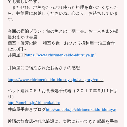
ても嬉しいです。
またぜひ、地魚をたっぷり使った料理を食べたくなった
ら、井筒屋にお越しくださいね。心より、お待ちしていま
す。
今回の宿泊プラン：旬の魚との一期一会。
お一人さまの板
長おまかせ会席
個室・優芳の間 和室６畳 おひとり様利用一泊二食付
12960円～
井筒屋HP
https://www.chirimenkaido-idutsuya.jp/
井筒屋にご宿泊されたお客さまの感想
https://www.chirimenkaido-idutsuya.jp/category/voice
ペット連れＯＫ！お食事処千代椿（２０１７年９月１日よ
り）
http://ameblo.jp/tirimenkaido/
井筒屋手書きブログ
http://ameblo.jp/chirimenkaido-idutuya/
近隣の飲食店や観光施設に、実際に行ってきた感想を手書