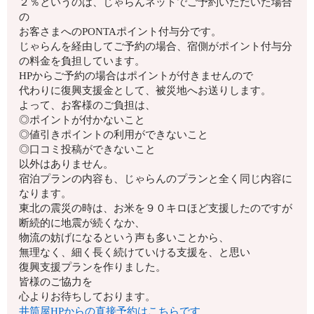
２％というのは、じゃらんネットでご予約いただいた場合
の
お客さまへのPONTAポイント付与分です。
じゃらんを経由してご予約の場合、
宿側がポイント付与分
の料金を負担しています。
HPからご予約の場合はポイントが付きませんので
代わりに復興支援金として、被災地へお送りします。
よって、お客様のご負担は、
◎ポイントが付かないこと
◎値引きポイントの利用ができないこと
◎口コミ投稿ができないこと
以外はありません。
宿泊プランの内容も、
じゃらんのプランと全く同じ内容に
なります。
東北の震災の時は、お米を９０キロほど支援したのですが
断続的に地震が続くなか、
物流の妨げになるという声も多いことから、
無理なく、細く長く続けていける支援を、と思い
復興支援プランを作りました。
皆様のご協力を
心よりお待ちしております。
井筒屋HPからの直接予約はこちらです