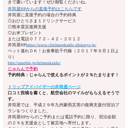
きで書いています！ぜひ御覧くださいね。
井筒屋HPからの直接予約はこちらです
井筒屋に直接予約の場合の予約特典
◎おひとりさま１ドリンクサービス
◎熊本震災復興支援
◎お米プレゼント
または電話
０７７２－４２－２０１２
井筒屋HP
https://www.chirimenkaido-idutsuya.jp/
ペット連れＯＫ！お食事処千代椿（２０１７年９月１日よ
り）
http://ameblo.jp/tirimenkaido/
じゃらんで予約
予約特典：じゃらんで使えるポイントが２％たまります！
トリップアドバイザーの井筒屋ページ
口コミ投稿を書くと、航空会社のマイルがもらえるそうで
す。
井筒屋では、平成２９年九州豪雨災害の復興支援付宿泊プ
ランをつくりました。
井筒屋HPからのご予約または電話予約に限り、宿泊金額
の２％
を支援金として被災地へ寄付します。