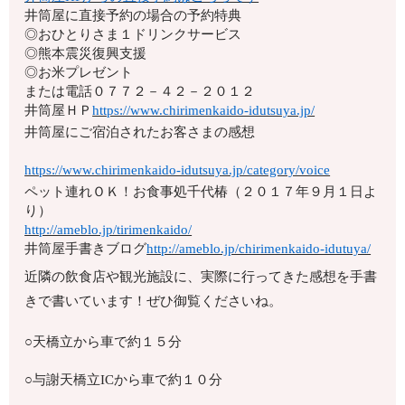
井筒屋に直接予約の場合の予約特典
◎おひとりさま１ドリンクサービス
◎熊本震災復興支援
◎お米プレゼント
または電話
０７７２－４２－２０１２
井筒屋ＨＰ
https://www.chirimenkaido-idutsuya.jp/
井筒屋にご宿泊されたお客さまの感想
https://www.chirimenkaido-idutsuya.jp/category/voice
ペット連れＯＫ！お食事処千代椿（２０１７年９月１日よ
り）
http://ameblo.jp/tirimenkaido/
井筒屋手書きブログ
http://ameblo.jp/chirimenkaido-idutuya/
近隣の飲食店や観光施設に、実際に行ってきた感想を手書
きで書いています！ぜひ御覧くださいね。
○天橋立から車で約１５分
○与謝天橋立ICから車で約１０分