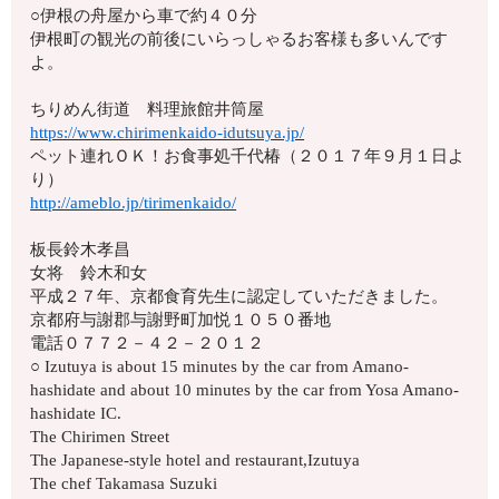
○伊根の舟屋から車で約４０分
伊根町の観光の前後にいらっしゃるお客様も多いんです
よ。
ちりめん街道 料理旅館井筒屋
https://www.chirimenkaido-idutsuya.jp/
ペット連れＯＫ！お食事処千代椿（２０１７年９月１日よ
り）
http://ameblo.jp/tirimenkaido/
板長鈴木孝昌
女将 鈴木和女
平成２７年、京都食育先生に認定していただきました。
京都府与謝郡与謝野町加悦１０５０番地
電話０７７２－４２－２０１２
○ Izutuya is about 15 minutes by the car from Amano-
hashidate and about 10 minutes by the car from Yosa Amano-
hashidate IC.
The Chirimen Street
The Japanese-style hotel and restaurant,Izutuya
The chef Takamasa Suzuki