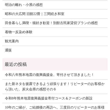
明治の離れ・小濱の感想
昭和の大広間 旧館22畳｜三間続き和室
田舎暮らし満喫・猫好き歓迎！別館古民家貸切プランの感想
着物一反染め体験
観光案内
通販
令和八年熊本地震の復興義援金、寄付させて頂きました！
また新ネタを披露できるよう頑張ります！リピーターのお客様か
ら頂いた、炭火会席の感想その６
令和8年熊本地震復興義援金寄付コース＆クーポンの新設
10年のご縁が、ご結婚後の再訪へ。三度目のリピーターのお客様