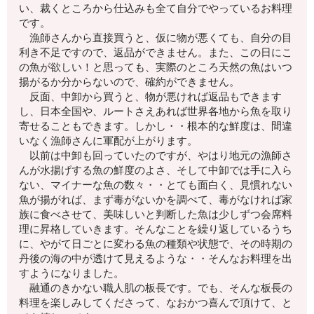
い、裁くところから仕込みも全て自分でやっているお料理
です。
漁師さんから直接買うと、仮に物が悪くても、自分の目
利き不足ですので、返品ができません。また、この日にこ
の魚が欲しい！と思っても、実際のところ天然の魚はいつ
揚がるか分からないので、確約ができません。
反面、中卸から買うと、物が悪ければ返品もできます
し、日本全国や、ルートさえあれば世界各地から魚を取り
寄せることもできます。しかし・・根本的な鮮度は、間違
いなく漁師さんに軍配が上がります。
以前は中卸も回っていたのですが、やはり地元の漁師さ
んが水揚げする魚の鮮度のよさ、そして中卸では手に入ら
ない、マイナーな魚の数々・・とても面白く、見慣れない
魚が揚がれば、まず毒がないかを調べて、毒がなければ家
族に食べさせて、美味しいと判断した魚は少しずつ会席料
理に昇格していきます。そんなことを繰り返しているうち
に、やがて日ごとに変わる魚の種類や状態で、その時期の
丹後の海の中が透けて見えるような・・そんなお料理を出
すようになりました。
融通のきかない職人肌の板長です。でも、そんな板長の
料理を楽しみしてくださって、なおかつ喜んで頂けて、と