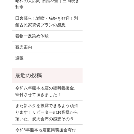
昭和の大広間 旧館22畳｜三間続き
和室
田舎暮らし満喫・猫好き歓迎！別
館古民家貸切プランの感想
着物一反染め体験
観光案内
通販
令和八年熊本地震の復興義援金、
寄付させて頂きました！
また新ネタを披露できるよう頑張
ります！リピーターのお客様から
頂いた、炭火会席の感想その６
令和8年熊本地震復興義援金寄付