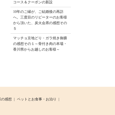
コース＆クーポンの新設
10年のご縁が、ご結婚後の再訪
へ。三度目のリピーターのお客様
から頂いた、炭火会席の感想その
５
マッチョ京地どり・ガラ焼き御膳
の感想その１～骨付き肉の本場・
香川県からお越しのお客様～
様の感想
ペットとお食事・お泊り