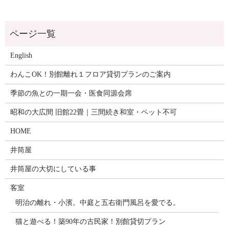
English
わんこOK！別館離れ１フロア貸切プランのご案内
季節の魚との一期一会・医食同源会席
昭和の大広間 旧館22畳｜三間続き和室・ペット不可
HOME
井筒屋
井筒屋の大切にしている事
客室
明治の離れ・小濱。中庭と五右衛門風呂を愛でる。
猫と遊べる！築90年の古民家！別館貸切プラン