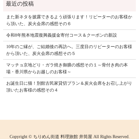
また新ネタを披露できるよう頑張ります！リピーターのお客様か
ら頂いた、炭火会席の感想その６
令和8年熊本地震復興義援金寄付コース＆クーポンの新設
10年のご縁が、ご結婚後の再訪へ。三度目のリピーターのお客様
から頂いた、炭火会席の感想その５
マッチョ京地どり・ガラ焼き御膳の感想その１～骨付き肉の本
場・香川県からお越しのお客様～
お誕生日に猫！別館古民家貸切プラン＆炭火会席をお召し上がり
頂いたお客様の感想その４
Copyright © ちりめん街道 料理旅館 井筒屋 All Rights Reserved.