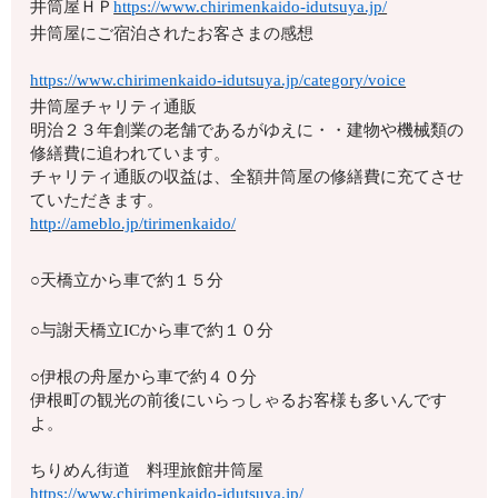
井筒屋ＨＰ
https://www.chirimenkaido-idutsuya.jp/
井筒屋にご宿泊されたお客さまの感想
https://www.chirimenkaido-idutsuya.jp/category/voice
井筒屋チャリティ通販
明治２３年創業の老舗であるがゆえに・・建物や機械類の
修繕費に追われています。
チャリティ通販の収益は、全額井筒屋の修繕費に充てさせ
ていただきます。
http://ameblo.jp/tirimenkaido/
○天橋立から車で約１５分
○与謝天橋立ICから車で約１０分
○伊根の舟屋から車で約４０分
伊根町の観光の前後にいらっしゃるお客様も多いんです
よ。
ちりめん街道 料理旅館井筒屋
https://www.chirimenkaido-idutsuya.jp/