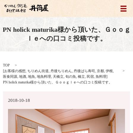
メ
PN holick maturika様から頂いた、Ｇｏｏｇ
ｌｅへの口コミ投稿です。
TOP
[
お客様の感想
,
ちりめん街道
,
丹後ちりめん
,
丹後ばら寿司
,
京都
,
伊根
,
医食同源
,
地酒
,
地魚
,
地魚料理
,
天橋立
,
旬の魚
,
橋立
,
民宿
,
魚料理
]
PN holick maturika様から頂いた、Ｇｏｏｇｌｅへの口コミ投稿です。
2018-10-18