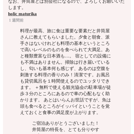
なお、井筒屋とは別会社になるので、よろしくお願いいた
します。
holic maturika
1 週間前
料理が最高、旅に食は重要な要素だと井筒屋
さんに教えてもらいました。夕食と朝食、派
手さはないけれども料理の基本というところ
で高いレベルのものを食べられて大満足。あ
と種類豊富な日本酒も…。 宿としての設備に
も不満はありません。掃除は行き届いている
し、匂いも基本何も感じず、あるのは空腹を
刺激する料理の香りのみ！清潔です。お風呂
も貸切風呂を１時間使えるのでユッタリでき
ます。 ＋無料で使える観光協会の駐車場が徒
歩３分のところにあるので車の心配もなく助
かります。 あとはいらんお世話ですが、魚は
頭も食べるところがイッパイということを覚
えておくと食事の満足度が上がります。
ご宿泊ありがとうございました！
井筒屋の特長を、とても分りやす