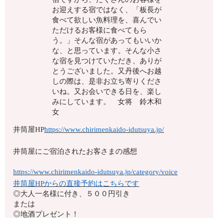
お迎えする宿ではなく、「板長が
食べて欲しい魚料理を、喜んでい
ただけるお客様に食べてもら
う。」そんな宿があってもいいか
な、と思っています。そんな小さ
な宿を見つけていただき、ありが
とうございました。又丹後へお越
しの際は、是非お立ち寄りくださ
いね。又お会いできる日を、楽し
みにしています。 女将 鈴木和
女
井筒屋HP
https://www.chirimenkaido-idutsuya.jp/
井筒屋にご宿泊されたお客さまの感想
https://www.chirimenkaido-idutsuya.jp/category/voice
井筒屋HPからの直接予約はこちらです
◎大人一名様に付き、５００円引き
または
◎地酒プレゼント！