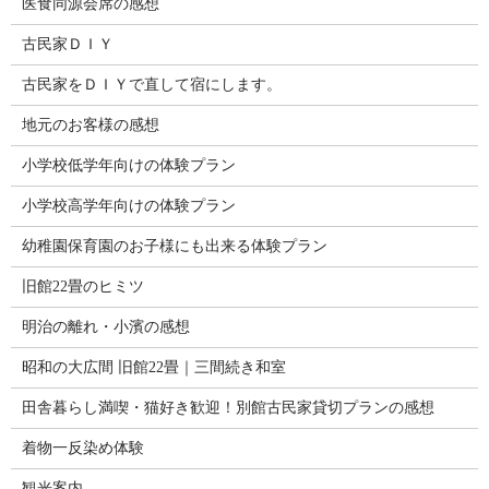
医食同源会席の感想
古民家ＤＩＹ
古民家をＤＩＹで直して宿にします。
地元のお客様の感想
小学校低学年向けの体験プラン
小学校高学年向けの体験プラン
幼稚園保育園のお子様にも出来る体験プラン
旧館22畳のヒミツ
明治の離れ・小濱の感想
昭和の大広間 旧館22畳｜三間続き和室
田舎暮らし満喫・猫好き歓迎！別館古民家貸切プランの感想
着物一反染め体験
観光案内