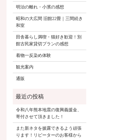
明治の離れ・小濱の感想
昭和の大広間 旧館22畳｜三間続き
和室
田舎暮らし満喫・猫好き歓迎！別
館古民家貸切プランの感想
着物一反染め体験
観光案内
通販
令和八年熊本地震の復興義援金、
寄付させて頂きました！
また新ネタを披露できるよう頑張
ります！リピーターのお客様から