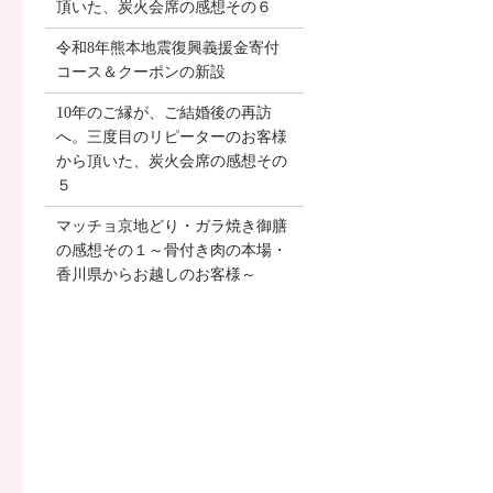
頂いた、炭火会席の感想その６
令和8年熊本地震復興義援金寄付
コース＆クーポンの新設
10年のご縁が、ご結婚後の再訪
へ。三度目のリピーターのお客様
から頂いた、炭火会席の感想その
５
マッチョ京地どり・ガラ焼き御膳
の感想その１～骨付き肉の本場・
香川県からお越しのお客様～