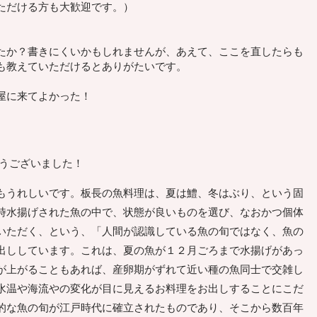
ただける方も大歓迎です。）
たか？
書きにくいかもしれませんが、
あえて、ここを直したらも
も教えていただけるとありがたいです。
屋に来てよかった！
うございました！
もうれしいです。板長の魚料理は、夏は鱧、冬はぶり、という固
時水揚げされた魚の中で、状態が良いものを選び、なおかつ個体
いただく、という、「人間が認識している魚の旬ではなく、魚の
出ししています。これは、夏の魚が１２月ごろまで水揚げがあっ
が上がることもあれば、産卵期がずれて近い種の魚同士で交雑し
水温や海流やの変化が目に見えるお料理をお出しすることにこだ
的な魚の旬が江戸時代に確立されたものであり、そこから数百年