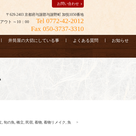
お問い合わせ
〒629-2403 京都府与謝郡与謝野町 加悦1050番地
Tel 0772-42-2012
アウト ～10：00
Fax 050-3737-3310
井筒屋の大切にしている事
よくある質問
お知らせ
い
立
,
旬の魚
,
橋立
,
民宿
,
着物
,
着物リメイク
,
魚