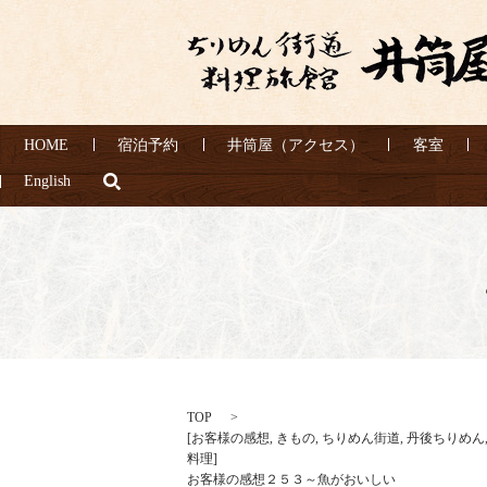
HOME
宿泊予約
井筒屋（アクセス）
客室
search
English
TOP
[
お客様の感想
,
きもの
,
ちりめん街道
,
丹後ちりめん
料理
]
お客様の感想２５３～魚がおいしい