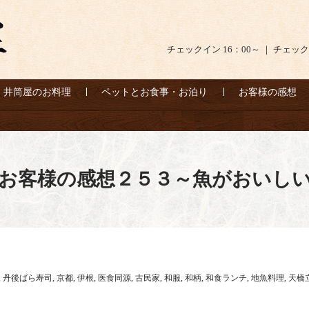
チェックイン 16：00～ ｜ チェック
井筒屋のお料理
ペットとお食事・お泊り
お客様の感想
お客様の感想２５３～魚がおいし
,
丹後ばら寿司
,
京都
,
伊根
,
医食同源
,
古民家
,
和服
,
和柄
,
和食ランチ
,
地魚料理
,
天橋