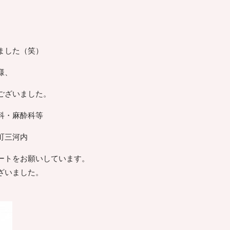
ました（笑）
様、
ございました。
科・麻酔科等
町三河内
ートをお願いしています。
ざいました。