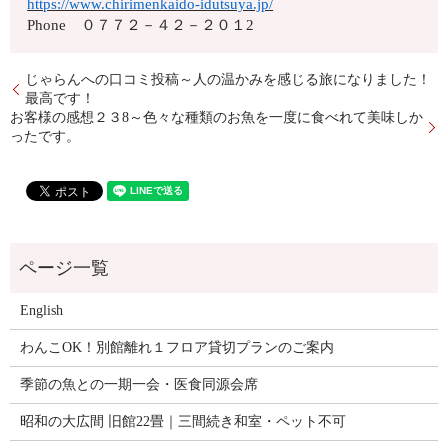
https://www.chirimenkaido-idutsuya.jp/
Phone ０７７２－４２－２０１2
じゃらんへの口コミ投稿～人の温かみを感じる旅になりました！
最高です！
お客様の感想２３8～色々な種類のお魚を一度に食べれて美味しか
ったです。
English
わんこOK！別館離れ１フロア貸切プランのご案内
季節の魚との一期一会・医食同源会席
昭和の大広間 旧館22畳｜三間続き和室・ペット不可