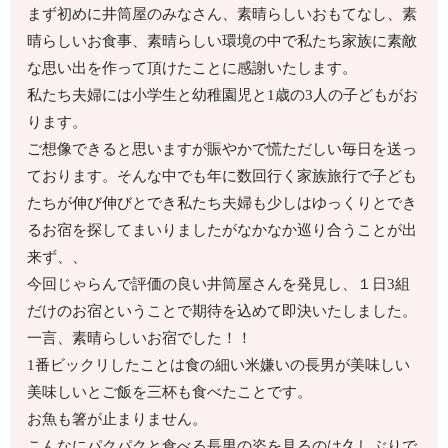
まず初めに井筒屋のみなさん、素晴らしいおもてなし、素
晴らしいお食事、素晴らしい環境の中で私たち家族に素敵
な思い出を作って頂けたことに感謝いたします。
私たち夫婦には小学生と幼稚園児と1歳の3人の子どもがお
ります。
ご想像できると思いますが賑やかで慌ただしい毎日を送っ
ております。そんな中でも年に数回行く家族旅行で子ども
たちが伸び伸びとでき私たち夫婦も少しはゆっくりとでき
るお宿を探してまいりましたがなかなか巡り合うことが出
来ず、、
今回じゃらんで評価の良い井筒屋さんを発見し、１日3組
だけのお宿ということで期待を込めて即決いたしました。
一言、素晴らしいお宿でした！！
1番ビックリしたことは食の細い米嫌いの長男が美味しい
美味しいとご飯を三杯も食べたことです。
お魚も箸が止まりません。
こんなにパクパクと食べる長男の姿を見るのは久しぶりで