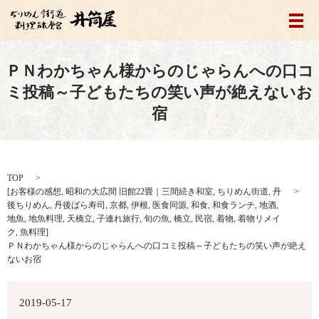
メ
ＰＮわかちゃん様からのじゃらんへの口コ
ミ投稿～子どもたちの笑い声が絶えないお
宿
TOP
[
お客様の感想
,
昭和の大広間 旧館22畳｜三間続き和室
,
ちりめん街道
,
丹
後ちりめん
,
丹後ばら寿司
,
京都
,
伊根
,
医食同源
,
和食
,
和食ランチ
,
地酒
,
地魚
,
地魚料理
,
天橋立
,
子連れ旅行
,
旬の魚
,
橋立
,
民宿
,
着物
,
着物リメイ
ク
,
魚料理
]
ＰＮわかちゃん様からのじゃらんへの口コミ投稿～子どもたちの笑い声が絶え
ないお宿
2019-05-17