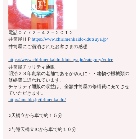
電話
０７７２－４２－２０１２
井筒屋ＨＰ
https://www.chirimenkaido-idutsuya.jp/
井筒屋にご宿泊されたお客さまの感想
https://www.chirimenkaido-idutsuya.jp/category/voice
井筒屋チャリティ通販
明治２３年創業の老舗であるがゆえに・・建物や機械類の
修繕費に追われています。
チャリティ通販の収益は、全額井筒屋の修繕費に充てさせ
ていただきます。
http://ameblo.jp/tirimenkaido/
○天橋立から車で約１５分
○与謝天橋立ICから車で約１０分