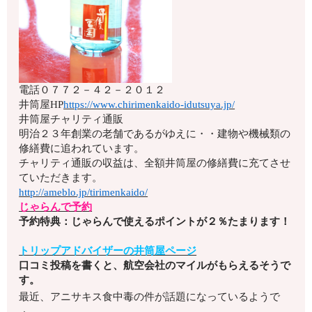
電話
０７７２－４２－２０１２
井筒屋HP
https://www.chirimenkaido-idutsuya.jp/
井筒屋チャリティ通販
明治２３年創業の老舗であるがゆえに・・建物や機械類の
修繕費に追われています。
チャリティ通販の収益は、全額井筒屋の修繕費に充てさせ
ていただきます。
http://ameblo.jp/tirimenkaido/
じゃらんで予約
予約特典：じゃらんで使えるポイントが２％たまります！
トリップアドバイザーの井筒屋ページ
口コミ投稿を書くと、航空会社のマイルがもらえるそうで
す。
最近、アニサキス食中毒の件が話題になっているようで