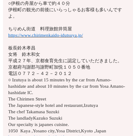
○伊根の舟屋から車で約４０分
伊根町の観光の前後にいらっしゃるお客様も多いんです
よ。
ちりめん街道 料理旅館井筒屋
https://www.chirimenkaido-idutsuya.jp/
板長鈴木孝昌
女将 鈴木和女
平成２７年、京都食育先生に認定していただきました。
京都府与謝郡与謝野町加悦１０５０番地
電話０７７２－４２－２０１２
○ Izutuya is about 15 minutes by the car from Amano-
hashidate and about 10 minutes by the car from Yosa Amano-
hashidate IC.
The Chirimen Street
The Japanese-style hotel and restaurant,Izutuya
The chef Takamasa Suzuki
The landladyKazuko Suzuki
Our specialty is japanes cuisine.
1050 Kaya ,Yosano city,Yosa District,Kyoto ,Japan