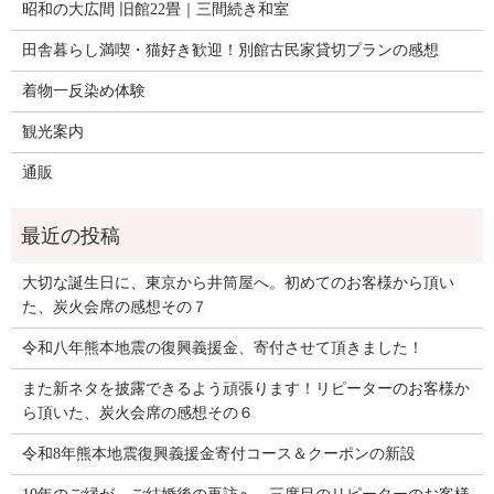
昭和の大広間 旧館22畳｜三間続き和室
田舎暮らし満喫・猫好き歓迎！別館古民家貸切プランの感想
着物一反染め体験
観光案内
通販
大切な誕生日に、東京から井筒屋へ。初めてのお客様から頂い
た、炭火会席の感想その７
令和八年熊本地震の復興義援金、寄付させて頂きました！
また新ネタを披露できるよう頑張ります！リピーターのお客様か
ら頂いた、炭火会席の感想その６
令和8年熊本地震復興義援金寄付コース＆クーポンの新設