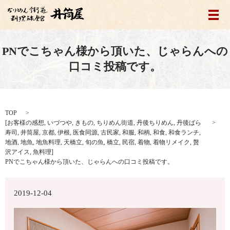
メ
PNでこちゃん様から頂いた、じゃらんへの
口コミ投稿です。
TOP
[
お客様の感想
,
いづつや
,
きもの
,
ちりめん街道
,
丹後ちりめん
,
丹後ばら
寿司
,
井筒屋
,
京都
,
伊根
,
医食同源
,
古民家
,
和服
,
和柄
,
和食
,
和食ランチ
,
地酒
,
地魚
,
地魚料理
,
天橋立
,
旬の魚
,
橋立
,
民宿
,
着物
,
着物リメイク
,
贅
沢アイス
,
魚料理
]
PNでこちゃん様から頂いた、じゃらんへの口コミ投稿です。
2019-12-04