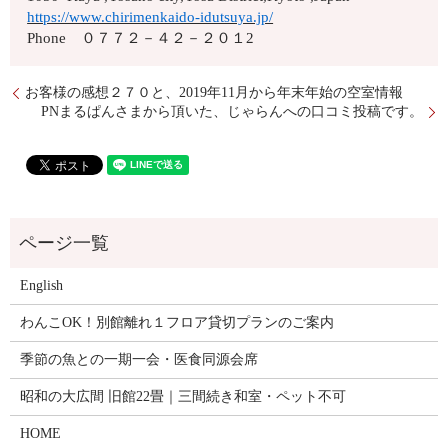
https://www.chirimenkaido-idutsuya.jp/
Phone ０７７２－４２－２０１2
お客様の感想２７０と、2019年11月から年末年始の空室情報
PNまるぱんさまから頂いた、じゃらんへの口コミ投稿です。
English
わんこOK！別館離れ１フロア貸切プランのご案内
季節の魚との一期一会・医食同源会席
昭和の大広間 旧館22畳｜三間続き和室・ペット不可
HOME