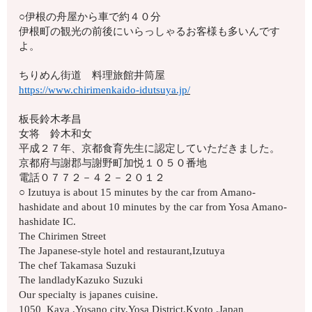
○伊根の舟屋から車で約４０分
伊根町の観光の前後にいらっしゃるお客様も多いんです
よ。
ちりめん街道 料理旅館井筒屋
https://www.chirimenkaido-idutsuya.jp/
板長鈴木孝昌
女将 鈴木和女
平成２７年、京都食育先生に認定していただきました。
京都府与謝郡与謝野町加悦１０５０番地
電話０７７２－４２－２０１２
○ Izutuya is about 15 minutes by the car from Amano-
hashidate and about 10 minutes by the car from Yosa Amano-
hashidate IC.
The Chirimen Street
The Japanese-style hotel and restaurant,Izutuya
The chef Takamasa Suzuki
The landladyKazuko Suzuki
Our specialty is japanes cuisine.
1050 Kaya ,Yosano city,Yosa District,Kyoto ,Japan