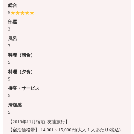
総合
5
部屋
3
風呂
3
料理（朝食）
5
料理（夕食）
5
接客・サービス
5
清潔感
5
【2019年11月宿泊 友達旅行】
【宿泊価格帯】 14,001～15,000円(大人１人あたり/税込)