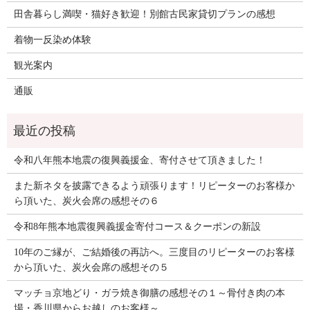
田舎暮らし満喫・猫好き歓迎！別館古民家貸切プランの感想
着物一反染め体験
観光案内
通販
令和八年熊本地震の復興義援金、寄付させて頂きました！
また新ネタを披露できるよう頑張ります！リピーターのお客様か
ら頂いた、炭火会席の感想その６
令和8年熊本地震復興義援金寄付コース＆クーポンの新設
10年のご縁が、ご結婚後の再訪へ。三度目のリピーターのお客様
から頂いた、炭火会席の感想その５
マッチョ京地どり・ガラ焼き御膳の感想その１～骨付き肉の本
場・香川県からお越しのお客様～