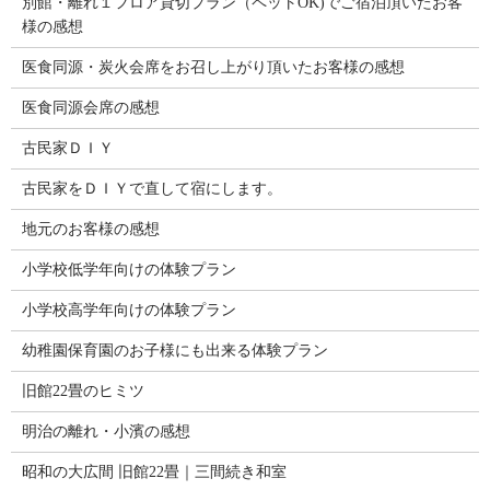
別館・離れ１フロア貸切プラン（ペットOK)でご宿泊頂いたお客
様の感想
医食同源・炭火会席をお召し上がり頂いたお客様の感想
医食同源会席の感想
古民家ＤＩＹ
古民家をＤＩＹで直して宿にします。
地元のお客様の感想
小学校低学年向けの体験プラン
小学校高学年向けの体験プラン
幼稚園保育園のお子様にも出来る体験プラン
旧館22畳のヒミツ
明治の離れ・小濱の感想
昭和の大広間 旧館22畳｜三間続き和室