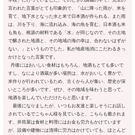
学校」に行っていました。そのときの講義の中で、先生の
言われた言葉がとても印象的で、「山に降った雨が、米を
育て、地下水となった水と米で日本酒が作られる。また雨
は、川を下り、海に流れ込み、海の魚を育む。日本酒も米
も魚も、根源の材料である「水」が同じなので、その土地
で醸された地酒と、その地域の海の幸は、合わないはずが
ない。」というものでした。私が地産地消にこだわるきっ
かけとなった言葉です。
丹後にはおいしい食材はもちろん、地酒もとても多いで
すし、なにより酒蔵が多い場所は、水がおいしく豊かで、
米作りが行われているため、古くから人が集い、歴史が深
いところが多いです。ぜひ、その地域を味わうと思って、
地酒を楽しんでいただけたらと思います。
最後になりましたが、いつもお友達と楽しそうにお話し
されているでこちゃん様を見ていると、こちらも癒されま
す。井筒屋は食材と料理にはお金も労力もかけています
が、設備や建物には清掃に労力はかけていても、ほとんど