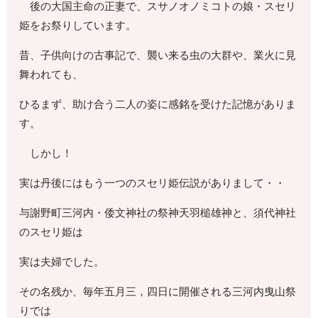
後の大国主命の正妻で、スサノオノミコトの娘・スセリ
姫をお祭りしています。
昔、子供向けの古事記で、襲い来る虫の大群や、業火に見
舞われても、
ひるまず、助け合う二人の姿に感銘を受けた記憶がありま
す。
しかし！
実は丹後にはもう一つのスセリ姫伝説がありまして・・
与謝野町三河内・倭文神社の祭神天羽槌雄神と、須代神社
のスセリ姫は
実は夫婦でした。
その名残か、毎年五月三，四日に開催される三河内曳山祭
りでは