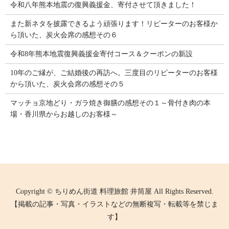
令和八年熊本地震の復興義援金、寄付させて頂きました！
また新ネタを披露できるよう頑張ります！リピーターのお客様か
ら頂いた、炭火会席の感想その６
令和8年熊本地震復興義援金寄付コース＆クーポンの新設
10年のご縁が、ご結婚後の再訪へ。三度目のリピーターのお客様
から頂いた、炭火会席の感想その５
マッチョ京地どり・ガラ焼き御膳の感想その１～骨付き肉の本
場・香川県からお越しのお客様～
Copyright © ちりめん街道 料理旅館 井筒屋 All Rights Reserved.
【掲載の記事・写真・イラストなどの無断複写・転載等を禁じま
す】