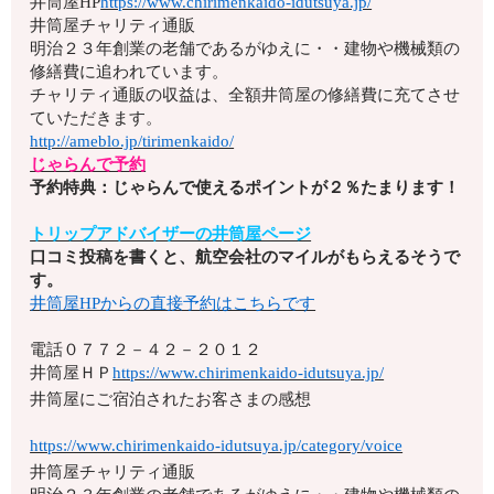
井筒屋HP
https://www.chirimenkaido-idutsuya.jp/
井筒屋チャリティ通販
明治２３年創業の老舗であるがゆえに・・建物や機械類の
修繕費に追われています。
チャリティ通販の収益は、全額井筒屋の修繕費に充てさせ
ていただきます。
http://ameblo.jp/tirimenkaido/
じゃらんで予約
予約特典：じゃらんで使えるポイントが２％たまります！
トリップアドバイザーの井筒屋ページ
口コミ投稿を書くと、航空会社のマイルがもらえるそうで
す。
井筒屋HPからの直接予約はこちらです
電話
０７７２－４２－２０１２
井筒屋ＨＰ
https://www.chirimenkaido-idutsuya.jp/
井筒屋にご宿泊されたお客さまの感想
https://www.chirimenkaido-idutsuya.jp/category/voice
井筒屋チャリティ通販