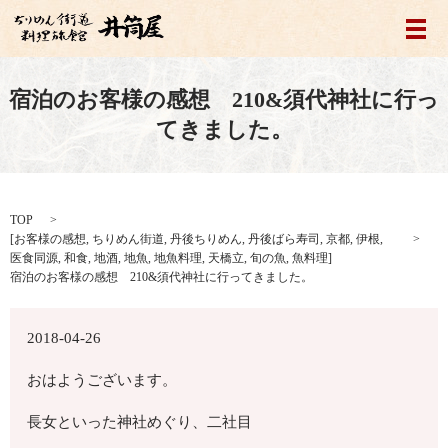
メ
宿泊のお客様の感想 210&須代神社に行っ
てきました。
TOP
[
お客様の感想
,
ちりめん街道
,
丹後ちりめん
,
丹後ばら寿司
,
京都
,
伊根
,
医食同源
,
和食
,
地酒
,
地魚
,
地魚料理
,
天橋立
,
旬の魚
,
魚料理
]
宿泊のお客様の感想 210&須代神社に行ってきました。
2018-04-26
おはようございます。
長女といった神社めぐり、二社目