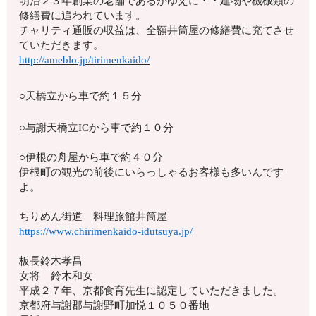
明治２３年創業の老舗であるがゆえに・・建物や機械類の
修繕費に追われています。
チャリティ通販の収益は、全額井筒屋の修繕費に充てさせ
ていただきます。
http://ameblo.jp/tirimenkaido/
○天橋立から車で約１５分
○与謝天橋立ICから車で約１０分
○伊根の舟屋から車で約４０分
伊根町の観光の前後にいらっしゃるお客様も多いんです
よ。
ちりめん街道 料理旅館井筒屋
https://www.chirimenkaido-idutsuya.jp/
板長鈴木孝昌
女将 鈴木和女
平成２７年、京都食育先生に認定していただきました。
京都府与謝郡与謝野町加悦１０５０番地