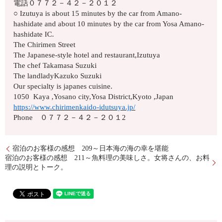
電話０７７２－４２－２０１２
○ Izutuya is about 15 minutes by the car from Amano-
hashidate and about 10 minutes by the car from Yosa Amano-
hashidate IC.
The Chirimen Street
The Japanese-style hotel and restaurant,Izutuya
The chef Takamasa Suzuki
The landladyKazuko Suzuki
Our specialty is japanes cuisine.
1050 Kaya ,Yosano city,Yosa District,Kyoto ,Japan
https://www.chirimenkaido-idutsuya.jp/
Phone ０７７２－４２－２０１2
宿泊のお客様の感想 209～日本海の海の幸を堪能
宿泊のお客様の感想 211～魚料理の美味しさ。女将さんの、お料
理の説明とトーク。