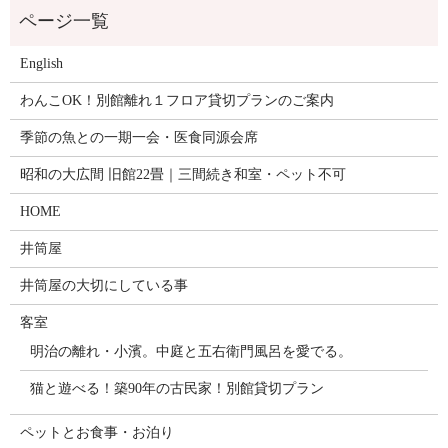
English
わんこOK！別館離れ１フロア貸切プランのご案内
季節の魚との一期一会・医食同源会席
昭和の大広間 旧館22畳｜三間続き和室・ペット不可
HOME
井筒屋
井筒屋の大切にしている事
客室
明治の離れ・小濱。中庭と五右衛門風呂を愛でる。
猫と遊べる！築90年の古民家！別館貸切プラン
ペットとお食事・お泊り