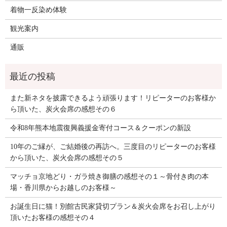
着物一反染め体験
観光案内
通販
また新ネタを披露できるよう頑張ります！リピーターのお客様か
ら頂いた、炭火会席の感想その６
令和8年熊本地震復興義援金寄付コース＆クーポンの新設
10年のご縁が、ご結婚後の再訪へ。三度目のリピーターのお客様
から頂いた、炭火会席の感想その５
マッチョ京地どり・ガラ焼き御膳の感想その１～骨付き肉の本
場・香川県からお越しのお客様～
お誕生日に猫！別館古民家貸切プラン＆炭火会席をお召し上がり
頂いたお客様の感想その４