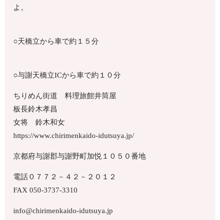
よ。
○天橋立から車で約１５分
○与謝天橋立ICから車で約１０分
ちりめん街道 料理旅館井筒屋
板長鈴木孝昌
女将 鈴木和女
https://www.chirimenkaido-idutsuya.jp/
京都府与謝郡与謝野町加悦１０５０番地
電話０７７２－４２－２０１２
FAX 050-3737-3310
info@chirimenkaido-idutsuya.jp