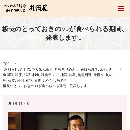
メ
板長のとっておきの○○が食べられる期間、
発表します。
TOP
[
お知らせ
,
きもの
,
ちりめん街道
,
丹後ちりめん
,
丹後ばら寿司
,
京都
,
医
食同源
,
和服
,
和柄
,
和食
,
和食ランチ
,
地酒
,
地魚
,
地魚料理
,
天橋立
,
旬の
魚
,
橋立
,
民宿
,
着物
,
着物リメイク
,
魚料理
]
板長のとっておきの○○が食べられる期間、発表します。
2018-11-08