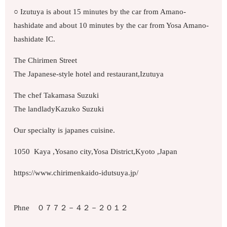
○ Izutuya is about 15 minutes by the car from Amano-
hashidate and about 10 minutes by the car from Yosa Amano-
hashidate IC.
The Chirimen Street
The Japanese-style hotel and restaurant,Izutuya
The chef Takamasa Suzuki
The landladyKazuko Suzuki
Our specialty is japanes cuisine.
1050 Kaya ,Yosano city,Yosa District,Kyoto ,Japan
https://www.chirimenkaido-idutsuya.jp/
Phne ０７７２－４２－２０１２