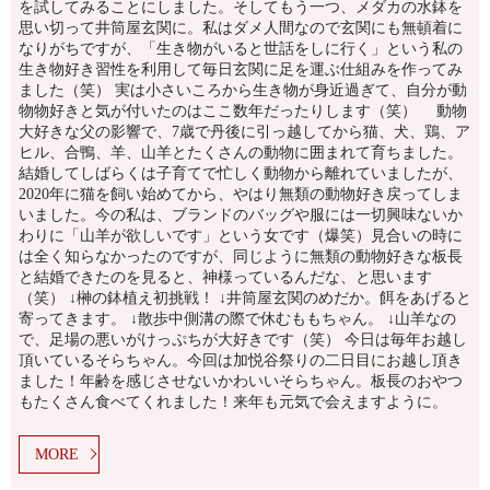
を試してみることにしました。そしてもう一つ、メダカの水鉢を
思い切って井筒屋玄関に。私はダメ人間なので玄関にも無頓着に
なりがちですが、「生き物がいると世話をしに行く」という私の
生き物好き習性を利用して毎日玄関に足を運ぶ仕組みを作ってみ
ました（笑） 実は小さいころから生き物が身近過ぎて、自分が動
物物好きと気が付いたのはここ数年だったりします（笑） 動物
大好きな父の影響で、7歳で丹後に引っ越してから猫、犬、鶏、ア
ヒル、合鴨、羊、山羊とたくさんの動物に囲まれて育ちました。
結婚してしばらくは子育てで忙しく動物から離れていましたが、
2020年に猫を飼い始めてから、やはり無類の動物好き戻ってしま
いました。今の私は、ブランドのバッグや服には一切興味ないか
わりに「山羊が欲しいです」という女です（爆笑）見合いの時に
は全く知らなかったのですが、同じように無類の動物好きな板長
と結婚できたのを見ると、神様っているんだな、と思います
（笑） ↓榊の鉢植え初挑戦！ ↓井筒屋玄関のめだか。餌をあげると
寄ってきます。 ↓散歩中側溝の際で休むももちゃん。 ↓山羊なの
で、足場の悪いがけっぷちが大好きです（笑） 今日は毎年お越し
頂いているそらちゃん。今回は加悦谷祭りの二日目にお越し頂き
ました！年齢を感じさせないかわいいそらちゃん。板長のおやつ
もたくさん食べてくれました！来年も元気で会えますように。
MORE