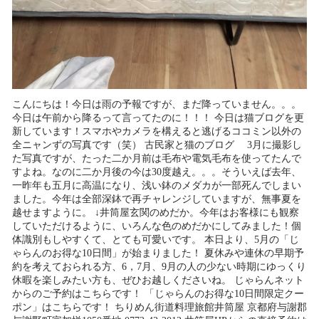
こんにちは！今日は雨の予報ですが、まだ降っていません。。。
今日は午前から降るって言ってたのに！！！ 今日は猫ブログを更
新しています！スマホやカメラを構えると逃げるココミン以外の
全ニャンずの写真です（笑） 古民家と猫のブログ 3月に撮影し
た写真ですが、たった二か月前は毛布や電気毛布を使ってたんで
すよね。なのに二か月後の今は30度越え。。。そういえば去年、
一昨年も五月に高温になり、浅い鉢のメダカが一部死んでしまい
ました。今年は全部深鉢で再チャレンジしていますが、無事夏を
越せますように。 ↓井筒屋玄関のめだか。今年はお客様にも観察
していただけるように、いろんな色のめだかにしてみました！個
体識別もしやすくて、とても可愛いです。 本日より、5月の「じ
ゃらんのお得な10日間」が始まりました！ 夏休みや連休の早期予
約を考えておられる方、6，7月、9月の人の少ない時期にゆっくり
休暇を楽しみたい方も、ぜひお越しくださいね。 じゃらんネット
からのご予約はこちらです！ 「じゃらんのお得な10日間限定クー
ポン」はこちらです！ ちりめん街道料理旅館井筒屋 京都府与謝郡