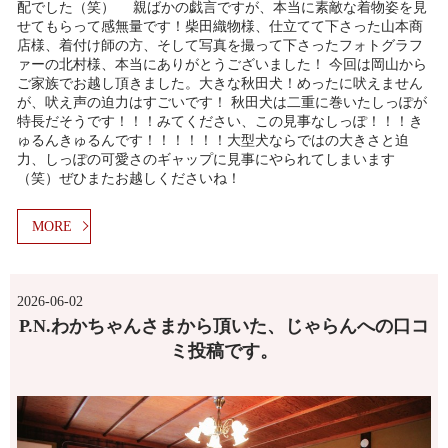
配でした（笑） 親ばかの戯言ですが、本当に素敵な着物姿を見
せてもらって感無量です！柴田織物様、仕立てて下さった山本商
店様、着付け師の方、そして写真を撮って下さったフォトグラフ
ァーの北村様、本当にありがとうございました！ 今回は岡山から
ご家族でお越し頂きました。大きな秋田犬！めったに吠えません
が、吠え声の迫力はすごいです！ 秋田犬は二重に巻いたしっぽが
特長だそうです！！！みてください、この見事なしっぽ！！！き
ゅるんきゅるんです！！！！！！大型犬ならではの大きさと迫
力、しっぽの可愛さのギャップに見事にやられてしまいます
（笑）ぜひまたお越しくださいね！
MORE
2026-06-02
P.N.わかちゃんさまから頂いた、じゃらんへの口コ
ミ投稿です。