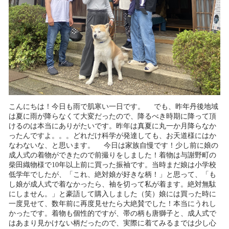
こんにちは！今日も雨で肌寒い一日です。 でも、昨年丹後地域
は夏に雨が降らなくて大変だったので、降るべき時期に降って頂
けるのは本当にありがたいです。昨年は真夏に丸一か月降らなか
ったんですよ。。。どれだけ科学が発達しても、お天道様にはか
なわないな、と思います。 今日は家族自慢です！少し前に娘の
成人式の着物ができたので前撮りをしました！着物は与謝野町の
柴田織物様で10年以上前に買った振袖です。当時まだ娘は小学校
低学年でしたが、「これ、絶対娘が好きな柄！」と思って、「も
し娘が成人式で着なかったら、袖を切って私が着ます。絶対無駄
にしません。」と豪語して購入しました（笑）娘には買った時に
一度見せて、数年前に再度見せたら大絶賛でした！本当にうれし
かったです。着物も個性的ですが、帯の柄も唐獅子と、成人式で
はあまり見かけない柄だったので、実際に着てみるまでは少し心