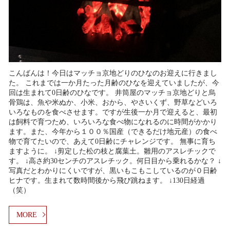
こんばんは！今日はマッチョ京地どりのひなのお迎えに行きまし
た。 これまでは一か月たった月齢のひなを迎えていましたが、今
回は生まれて0日齢のひなです。 井筒屋のマッチョ京地どりと烏
骨鶏は、魚や米ぬか、小米、おから、やさいくず、野草などいろ
いろなものを食べさせます。ですが生後一か月で迎えると、最初
は飼料で育つため、いろいろな食べ物になれるのに時間がかかり
ます。また、今年から１００％国産（できるだけ地元産）の食べ
物で育てたいので、あえて0日齢にチャレンジです。 無事に育ち
ますように。 ↓剪定した松の枝と腐葉土。雛用のアスレチックで
す。 ↓高さ約30センチのアスレチック。何日目から乗れるかな？ ↓
写真だとわかりにくいですが、黒いもこもこしているのが０日齢
ヒナです。生まれて数時間後から飛び跳ねます。 ↓130日経過
（笑）
MORE