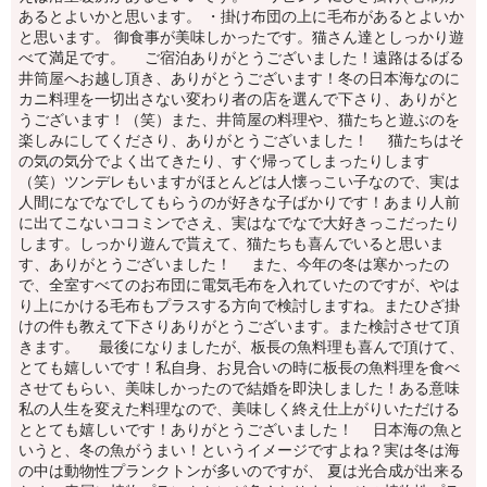
あるとよいかと思います。 ・掛け布団の上に毛布があるとよいか
と思います。 御食事が美味しかったです。猫さん達としっかり遊
べて満足です。 ご宿泊ありがとうございました！遠路はるばる
井筒屋へお越し頂き、ありがとうございます！冬の日本海なのに
カニ料理を一切出さない変わり者の店を選んで下さり、ありがと
うございます！（笑）また、井筒屋の料理や、猫たちと遊ぶのを
楽しみにしてくださり、ありがとうございました！ 猫たちはそ
の気の気分でよく出てきたり、すぐ帰ってしまったりします
（笑）ツンデレもいますがほとんどは人懐っこい子なので、実は
人間になでなでしてもらうのが好きな子ばかりです！あまり人前
に出てこないココミンでさえ、実はなでなで大好きっこだったり
します。しっかり遊んで貰えて、猫たちも喜んでいると思いま
す、ありがとうございました！ また、今年の冬は寒かったの
で、全室すべてのお布団に電気毛布を入れていたのですが、やは
り上にかける毛布もプラスする方向で検討しますね。またひざ掛
けの件も教えて下さりありがとうございます。また検討させて頂
きます。 最後になりましたが、板長の魚料理も喜んで頂けて、
とても嬉しいです！私自身、お見合いの時に板長の魚料理を食べ
させてもらい、美味しかったので結婚を即決しました！ある意味
私の人生を変えた料理なので、美味しく終え仕上がりいただける
ととても嬉しいです！ありがとうございました！ 日本海の魚と
いうと、冬の魚がうまい！というイメージですよね？実は冬は海
の中は動物性プランクトンが多いのですが、 夏は光合成が出来る