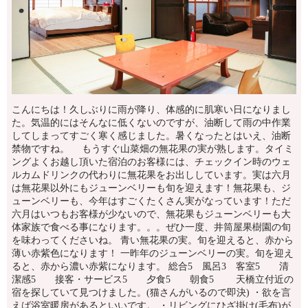
こんにちは！久しぶりに雨が降り、体感的に肌寒い日になりまし
た。気温的にはそんなに低くないのですが、油断して雨の中作業
してしまってすごく寒く感じました。暑くなったとはいえ、油断
禁物ですね。 もうすぐ山菜畑の無花果の実が熟します。タイミ
ングよくお越し頂いた宿泊のお客様には、チェックイン時のウェ
ルカムドリンクの代わりに無花果をお出ししています。実は六月
は無花果以外にもジューンベリーも旬を迎えます！無花果も、ジ
ューンベリーも、今年はすごくたくさん実がなっています！ただ
六月はいつもお客様が少ないので、無花果もジューンベリーも大
体家族で食べる事になります。。。ぜひ一度、井筒屋果樹園の旬
を味わってくださいね。 青い無花果の実。旬を迎えると、赤から
薄い赤紫色になります！ 一昨年のジューンベリーの実。旬を迎え
ると、赤から濃い赤紫になります。 総合5 風呂3 客室5 清
潔感5 接客・サービス5 夕食5 朝食5 天橋立付近の
宿を探していて見つけました。(猫さんがいるので即決) ・欲を言
えば浴室暖房があるといいです。 ・リビングにひざ掛け(毛布)が