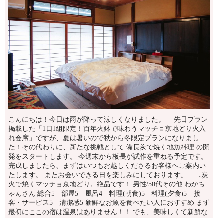
こんにちは！今日は雨が降って涼しくなりました。 先日プラン
掲載した「1日1組限定！百年火鉢で味わうマッチョ京地どり火入
れ会席」ですが、夏は暑いので秋から冬限定プランになりまし
た！その代わりに、新たな挑戦として 備長炭で焼く地魚料理 の開
発をスタートします。 今週末から板長が試作を重ねる予定です。
完成しましたら、まずはいつもお越しくださるお客様へご案内い
たします。 またお会いできる日を楽しみにしております。 ↓炭
火で焼くマッチョ京地どり。絶品です！ 男性/50代その他 わかち
ゃんさん 総合5 部屋5 風呂4 料理(朝食)5 料理(夕食)5 接
客・サービス5 清潔感5 新鮮なお魚を食べたい人におすすめ まず
最初にここの宿は温泉はありません！！ でも、美味しくて新鮮な