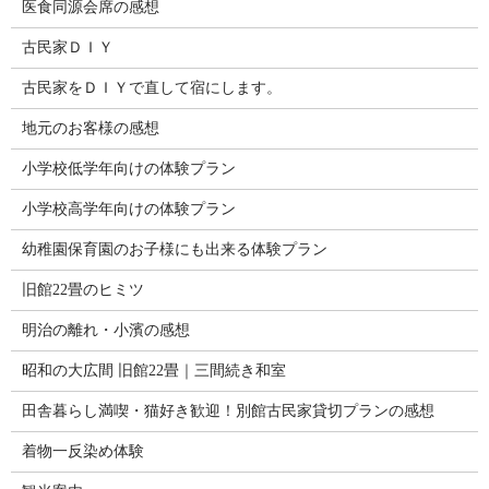
医食同源会席の感想
古民家ＤＩＹ
古民家をＤＩＹで直して宿にします。
地元のお客様の感想
小学校低学年向けの体験プラン
小学校高学年向けの体験プラン
幼稚園保育園のお子様にも出来る体験プラン
旧館22畳のヒミツ
明治の離れ・小濱の感想
昭和の大広間 旧館22畳｜三間続き和室
田舎暮らし満喫・猫好き歓迎！別館古民家貸切プランの感想
着物一反染め体験