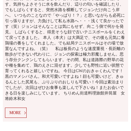
す。気持ちよさそうに水を飲んだり、辺りの匂いを確認したり、
でもしばらくすると、突然水路を横断してジョンだけ向こう岸
へ。 いつものことなので「やっぱり！？」と思いながらも必死に
引っ張りますが、力負けして私も水路へ・・・浅くて良かったで
す（笑）ジョンはそんなことは気にもせず、向こう側で何かを発
見。 しばらくすると、得意そうな顔で古いテニスボールをくわえ
て戻ってきました。 本人（本犬）は大満足で、その後も元気に養
鶏場の番をしてくれました。でも結局テニスボールはその場で放
置なんですよね。（笑） 私は板長のような速度重視・長距離の
散歩ができない代わりに、ジョンの探索は極力邪魔しません。思
う存分クンクンしてもらいます。その間、私は道路際の野草の花
や種を集めて、鶏のえさに混ぜます。少しでも野性に近い状態で
育ってくれると嬉しいですね。 今日はGWのおきゃくわんです！
黒のマメシバさん。和犬可愛いですよね！顔も可愛いけど、きゅ
るんとした尻尾も、ぷりぷりのおしりも可愛い！今回は素泊まり
でしたが、次回はぜひお食事も楽しんで下さいね！またお会いで
きる日を楽しみにしています。 ちりめん街道料理旅館井筒屋 女
将鈴木和女
MORE