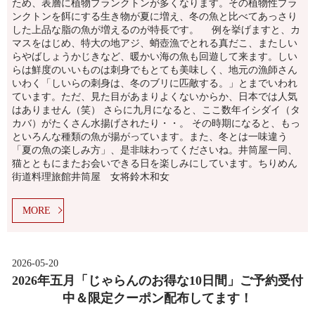
ため、表層に植物プランクトンが多くなります。その植物性プラ
ンクトンを餌にする生き物が夏に増え、冬の魚と比べてあっさり
した上品な脂の魚が増えるのが特長です。 例を挙げますと、カ
マスをはじめ、特大の地アジ、蛸壺漁でとれる真だこ、またしい
らやばしょうかじきなど、暖かい海の魚も回遊して来ます。しい
らは鮮度のいいものは刺身でもとても美味しく、地元の漁師さん
いわく「しいらの刺身は、冬のブリに匹敵する。」とまでいわれ
ています。ただ、見た目があまりよくないからか、日本では人気
はありません（笑） さらに九月になると、ここ数年イシダイ（タ
カバ）がたくさん水揚げされたり・・。 その時期になると、もっ
といろんな種類の魚が揚がっています。また、冬とは一味違う
「夏の魚の楽しみ方」、是非味わってくださいね。井筒屋一同、
猫とともにまたお会いできる日を楽しみにしています。ちりめん
街道料理旅館井筒屋 女将鈴木和女
MORE
2026-05-20
2026年五月「じゃらんのお得な10日間」ご予約受付
中＆限定クーポン配布してます！