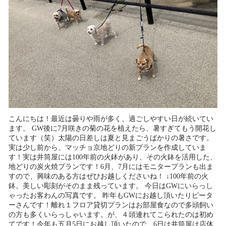
こんにちは！最近は曇りや雨が多く、過ごしやすい日が続いてい
ます。 GW後に7月咲きの菊の花を植えたら、暑すぎてもう開花し
ています（笑）太陽の日差しは夏と見まごうばかりの暑さです。
実は少し前から、マッチョ京地どりの新プランを作成していま
す！実は井筒屋には100年前の火鉢があり、その火鉢を活用した、
地どりの炭火焼プランです！6月、7月にはモニタープランも出ま
すので、興味のある方はぜひお越しくださいね！ ↓100年前の火
鉢。美しい彫刻がそのまま残っています。 今日はGWにいらっし
ゃったお客わんの写真です。 昨年もGWにお越し頂いたりピータ
ーさんです！離れ１フロア貸切プランはお部屋食なので多頭飼い
の方も多くいらっしゃいます。が、４頭連れてこられたのは初め
てです！今年も五月5日にお越し頂いたので、6日は井筒屋は店休