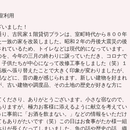
個室利用
ざいました！
り、古民家１階貸切プランは、室町時代から８００年
た一族の家を改装しました。昭和２年の丹後大震災の後
されているため、トイレなどは現代的になっています。
のを、今年の三月の終わりに譲っていただき、コロナで
、子供たちが中心になって改修工事をしました（笑）１
垢板へ張り替えたことで大きく印象が変わりましたが、
品などに、昔の趣が感じられます。新しい建物を好まれ
が、古い建物や調度品、その土地の歴史が好きな方に
くださり、ありがとうございます。小さな宿なので、
ありますが、極力お客様に添えるように献立を考えてい
うに事前に「お酒を飲まない。」などの情報をいただけ
てもありがたいです（笑）この日はお食事がたか様一組
べりが長くなってしまいました。魚の話や歴史の話、織