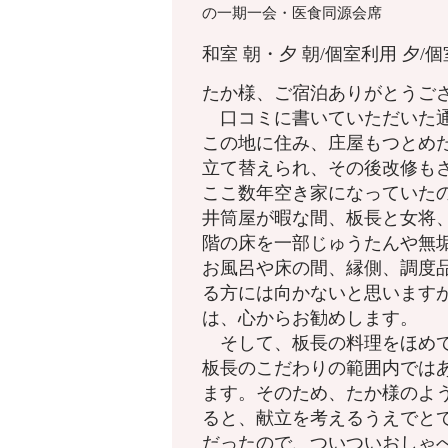
の一期一会・医食同源会席
和室
朝・夕
朝/個室利用
夕/
たか様、ご宿泊ありがとうご
口コミに書いていただいた通
この地に住み、庄屋もつとめ
立て替えられ、その後改修も
ここ数年空き家になっていた
井筒屋が暇な間、板長と女将
階の床を一部じゅうたんや無
お風呂や床の間、縁側、調度
る方には向かないと思います
は、心からお勧めします。
そして、板長の料理をほめて
板長のこだわりの範囲内では
ます。そのため、たか様のよ
ると、献立を考えるうえでと
だったので、ついついおしゃ