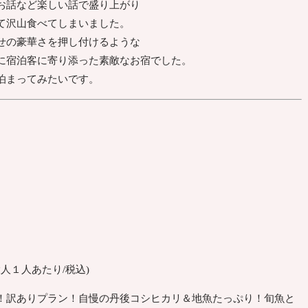
お話など楽しい話で盛り上がり
て沢山食べてしまいました。
せの豪華さを押し付けるような
に宿泊客に寄り添った素敵なお宿でした。
泊まってみたいです。
(大人１人あたり/税込)
！訳ありプラン！自慢の丹後コシヒカリ＆地魚たっぷり！旬魚と