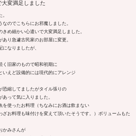
で大変満足しました
た。
うなのでこちらにお邪魔しました。
のきめ細かい心遣いで大変満足しました。
があり急遽古民家のお部屋に変更。
配になりましたが、
続く旧家のもので昭和初期に
といえど設備的には現代的にアレンジ
が恐縮してましたがタイル張りの
があって気に入りました。
魚を使ったお料理（ちなみにお酒は飲まない
わざお料理も味付けを変えて頂いたそうです。）ボリュームもた
おかみさんが