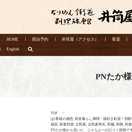
HOME
宿泊予約
井筒屋（アクセス）
客室
search
English
PNたか
TOP
[
お客様の感想
,
田舎暮らし満喫・猫好き歓迎！別館
個室
,
医食同源
,
古民家
,
古民家再生
,
和服
,
和柄
,
和食
PNたか様から頂いた、じゃらんへの口コミ投稿で