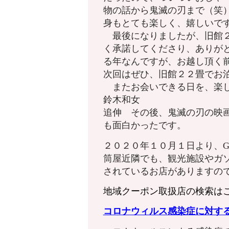
物の話から鬼滅の刃まで（笑
身もとても楽しく、嬉しいで
最後になりましたが、旧館２
く承諾してくださり、ありが
る年なんですが、お越し頂く
次回はぜひ、旧館２２畳でお
またお会いできる日を、楽し
鈴木和女
追伸 その後、鬼滅の刃の映
も面白かったです。
２０２０年１０月１日より、G
筒屋近隣でも、観光施設やガ
されているお店がありますの
地域クーポン取扱店の検索は
コロナウィルス感染症に対す