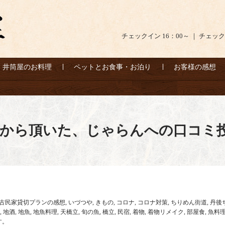
チェックイン 16：00～ ｜ チェック
井筒屋のお料理
ペットとお食事・お泊り
お客様の感想
様から頂いた、じゃらんへの口コミ
古民家貸切プランの感想
,
いづつや
,
きもの
,
コロナ
,
コロナ対策
,
ちりめん街道
,
丹後
,
地酒
,
地魚
,
地魚料理
,
天橋立
,
旬の魚
,
橋立
,
民宿
,
着物
,
着物リメイク
,
部屋食
,
魚料
す。