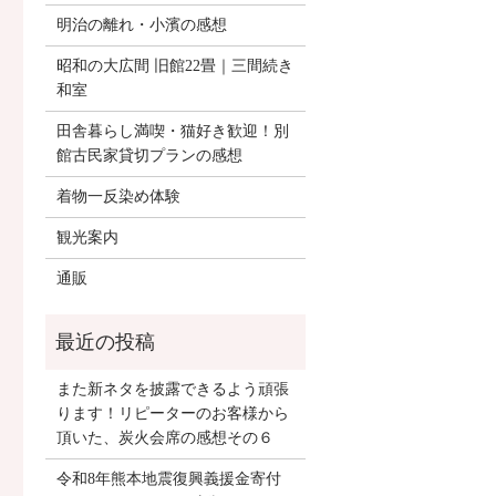
明治の離れ・小濱の感想
昭和の大広間 旧館22畳｜三間続き
和室
田舎暮らし満喫・猫好き歓迎！別
館古民家貸切プランの感想
着物一反染め体験
観光案内
通販
また新ネタを披露できるよう頑張
ります！リピーターのお客様から
頂いた、炭火会席の感想その６
令和8年熊本地震復興義援金寄付