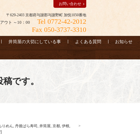
お問い合わせ
〒629-2403 京都府与謝郡与謝野町 加悦1050番地
Tel 0772-42-2012
アウト ～10：00
Fax 050-3737-3310
井筒屋の大切にしている事
よくある質問
お知らせ
投稿です。
ちりめん
,
丹後ばら寿司
,
井筒屋
,
京都
,
伊根
,
理
]