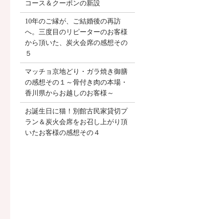
コース＆クーポンの新設
10年のご縁が、ご結婚後の再訪
へ。三度目のリピーターのお客様
から頂いた、炭火会席の感想その
５
マッチョ京地どり・ガラ焼き御膳
の感想その１～骨付き肉の本場・
香川県からお越しのお客様～
お誕生日に猫！別館古民家貸切プ
ラン＆炭火会席をお召し上がり頂
いたお客様の感想その４