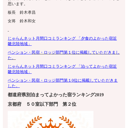
思います。
板長 鈴木孝昌
女将 鈴木和女
じゃらんネット月間口コミランキング 「夕食のよかった宿
近
畿北陸地域
」
ペンション・
民宿・ロッジ部門第１位に掲載していただきまし
た。
じゃらんネット月間口コミランキング 「泊ってよかった宿近
畿北陸地域」
ペンション・
民宿・ロッジ部門第１0位に掲載していただきま
した。
都道府県別泊まってよかった宿ランキング2019
京都府
５０室以下
部門 第
２
位