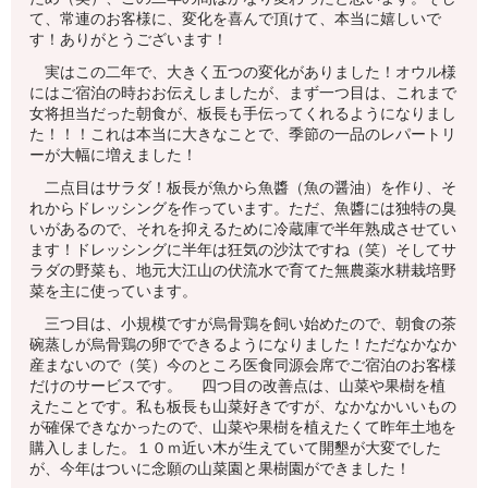
て、常連のお客様に、変化を喜んで頂けて、本当に嬉しいで
す！ありがとうございます！
実はこの二年で、大きく五つの変化がありました！オウル様
にはご宿泊の時おお伝えしましたが、まず一つ目は、これまで
女将担当だった朝食が、板長も手伝ってくれるようになりまし
た！！！これは本当に大きなことで、季節の一品のレパートリ
ーが大幅に増えました！
二点目はサラダ！板長が魚から魚醬（魚の醤油）を作り、そ
れからドレッシングを作っています。ただ、魚醬には独特の臭
いがあるので、それを抑えるために冷蔵庫で半年熟成させてい
ます！ドレッシングに半年は狂気の沙汰ですね（笑）そしてサ
ラダの野菜も、地元大江山の伏流水で育てた無農薬水耕栽培野
菜を主に使っています。
三つ目は、小規模ですが烏骨鶏を飼い始めたので、朝食の茶
碗蒸しが烏骨鶏の卵でできるようになりました！ただなかなか
産まないので（笑）今のところ医食同源会席でご宿泊のお客様
だけのサービスです。 四つ目の改善点は、山菜や果樹を植
えたことです。私も板長も山菜好きですが、なかなかいいもの
が確保できなかったので、山菜や果樹を植えたくて昨年土地を
購入しました。１０ｍ近い木が生えていて開墾が大変でした
が、今年はついに念願の山菜園と果樹園ができました！