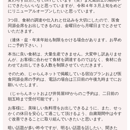
変わらず自分たちでDIYしています（笑）まん延防止の期間中
にできたらいいなと思っていますが、令和４年３月上旬をめど
にリニューアルオープンしたいと思っています。
3つ目、食材の調達や仕入れと仕込みを大切にしたので、医食
同源会席をお出しできるのは、金曜日から月曜日までとさせて
いただきます。
（連休・盆・年末年始も制限をかける場合があります。お早め
にご予約下さい。）
本当に良い食材は、大量生産できません。大変申し訳ありませ
んが、お客様に合わせて食材を調達するのではなく、食材に合
わせてお出しできる人数を制限させていただきます。
そのため、じゃらんネットで掲載している宿泊プランおよび医
食同源会席の予約は、電話の場合は三日前の午後九時までにお
願いいたします。
（じゃらんネットおよび井筒屋HPからのご予約は、二日前の
朝五時まで受付可能です。）
お客様に、美味しい魚料理をお出しできるように、また、せっ
かくの休日を安心して過ごして頂けるよう、自粛期間中は今す
ぐ改善できることに取り組んでいきたいと思います。
暗い話題が多い昨今ですが、明るい話題を話したい、聞きた