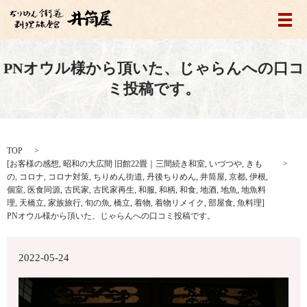
メ
PNオウル様から頂いた、じゃらんへの口コ
ミ投稿です。
TOP
[
お客様の感想
,
昭和の大広間 旧館22畳｜三間続き和室
,
いづつや
,
きも
の
,
コロナ
,
コロナ対策
,
ちりめん街道
,
丹後ちりめん
,
井筒屋
,
京都
,
伊根
,
個室
,
医食同源
,
古民家
,
古民家再生
,
和服
,
和柄
,
和食
,
地酒
,
地魚
,
地魚料
理
,
天橋立
,
家族旅行
,
旬の魚
,
橋立
,
着物
,
着物リメイク
,
部屋食
,
魚料理
]
PNオウル様から頂いた、じゃらんへの口コミ投稿です。
2022-05-24