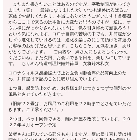
まだまだ書きたいことはあるのですが、字数制限が迫ってき
ました（笑） 最後になりましたが、いつも遠路はるばるご
家族でお越しくださり、本当にありがとうございます！首都圏
からここまで来るのは本当に大変だと思うのですが、逆に、オ
ウル様にがっかりされないように、気を引き締めて頑張ろう！
という気になれます。コロナ自粛の苦境の中でも、井筒屋が少
しずつ進化していけるのは、進化を楽しみにして頂ける常連の
お客様のおかげだと思います。こちらこそ、元気を頂き、あり
がとうございます。 ご両親や、妹さんにもよろしくお伝え
くださいね。また次回、お会いできる日を、楽しみにしていま
す。 ちりめん街道料理旅館井筒屋 女将鈴木和女
コロナウィルス感染拡大防止と医食同源会席の品質向上のた
め、井筒屋は下記のことに取り組んでいます。
１つ目、感染防止のため、お客様１組につき１つずつ個別のお
風呂とさせていただきます。
（旧館２２畳は、お風呂のご利用を２２時までとさせていただ
きます。ご了承ください。）
２つ目、ペット同伴できる、離れ部屋を改装しています。２０
２２年４月オープン予定
業者さんに頼んでいる部分もありますが、壁の塗り直し等は相