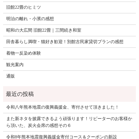
旧館22畳のヒミツ
明治の離れ・小濱の感想
昭和の大広間 旧館22畳｜三間続き和室
田舎暮らし満喫・猫好き歓迎！別館古民家貸切プランの感想
着物一反染め体験
観光案内
通販
令和八年熊本地震の復興義援金、寄付させて頂きました！
また新ネタを披露できるよう頑張ります！リピーターのお客様か
ら頂いた、炭火会席の感想その６
令和8年熊本地震復興義援金寄付コース＆クーポンの新設