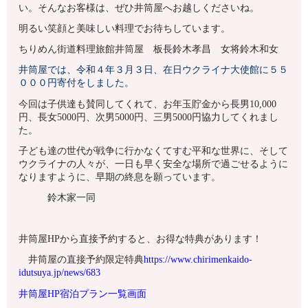
い。そんなお客様は、ぜひ井筒屋へお越しくださいね。
明るい笑顔と美味しい料理でお待ちしています。
ちりめん街道料理旅館井筒屋 板長鈴木孝昌 女将鈴木和女
井筒屋では、令和４年３月３日、在日ウクライナ大使館に５５
０００円寄付をしました。
今回は子供達も賛同してくれて、お年玉貯金から長男10,000
円、長女5000円、次男5000円、三男5000円協力してくれまし
た。
子ども達の世代が戦争に行かなくてすむ平和な世界に、そして
ウクライナの人々が、一日も早く安全な場所で過ごせるように
なりますように、早期の終息を願っています。
鈴木家一同
井筒屋HPから直接予約すると、お得な特典があります！
井筒屋の直接予約限定特典
https://www.chirimenkaido-
idutsuya.jp/news/683
井筒屋HP宿泊プラン一覧画面