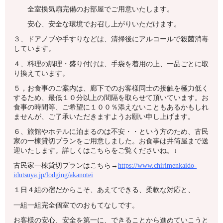
全室換気扇完備のお部屋でご用意いたします。
安心、安全な環境でお召し上がりいただけます。
３、ドアノブや手すりなどは、清掃後にアルコールで殺菌消毒
しています。
４、料理の調理・盛り付けは、手袋を着用の上、一品ごとに取
り換えています。
５，お食事のご案内は、廊下でのお客様同士の接触を極力低く
するため、最低１０分以上の間隔を取らせて頂いています。お
食事の時間等、ご希望に１００％添えないこともあるかもしれ
ませんが、ご了承いただきますようお願い申し上げます。
６、旅館やホテルに泊まるのは不安・・という方のため、古民
家の一棟貸切プランをご用意しました。お食事は井筒屋まで送
迎いたします。詳しくはこちらをご覧くださいね。↓
古民家一棟貸切プランはこちら→
https://www.chirimenkaido-
idutsuya.jp/lodging/akanotei
１日４組の宿だからこそ、あえてできる、柔軟な対応と、
一組一組完全個室でのおもてなしです。
お客様の安心、安全を第一に、できることから進めていこうと