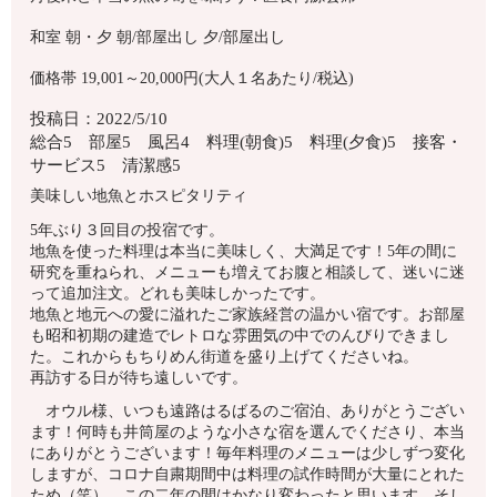
和室
朝・夕
朝/部屋出し
夕/部屋出し
価格帯 19,001～20,000円(大人１名あたり/税込)
投稿日：2022/5/10
総合5 部屋5 風呂4 料理(朝食)5 料理(夕食)5 接客・
サービス5 清潔感5
美味しい地魚とホスピタリティ
5年ぶり３回目の投宿です。
地魚を使った料理は本当に美味しく、大満足です！5年の間に
研究を重ねられ、メニューも増えてお腹と相談して、迷いに迷
って追加注文。どれも美味しかったです。
地魚と地元への愛に溢れたご家族経営の温かい宿です。お部屋
も昭和初期の建造でレトロな雰囲気の中でのんびりできまし
た。これからもちりめん街道を盛り上げてくださいね。
再訪する日が待ち遠しいです。
オウル様、いつも遠路はるばるのご宿泊、ありがとうござい
ます！何時も井筒屋のような小さな宿を選んでくださり、本当
にありがとうございます！毎年料理のメニューは少しずつ変化
しますが、コロナ自粛期間中は料理の試作時間が大量にとれた
ため（笑）、この二年の間はかなり変わったと思います。そし