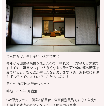
こんにちは。今日もいい天気ですね！
今年から山菜や果樹を植えたので、晴れの日は水やりが大変で
す！でも、毎日少しずつ大きくなるタラの芽や桑の葉の若葉を
見ていると、なんだか幸せだなと思います（笑）お料理にも少
しずつ使っていますので、おたのしみに！
男性/40代
家族旅行
オウルさん
時期 2022年5月宿泊
GW限定プラン！個室&部屋食、全室個別風呂で安心！自慢の
丹後米と本当の魚の旬を味わう！医食同源会席