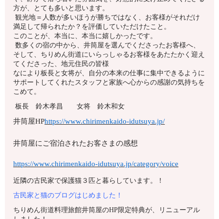
方が、とても多いと思います。
観光地＝人数が多いほうが勝ちではなく、お客様がそれだけ
満足して帰られたか？を評価していただけたこと。
このことが、本当に、本当に嬉しかったです。
数多くの宿の中から、井筒屋を選んでくださったお客様へ、
そして、ちりめん街道にいらっしゃるお客様をあたたかく迎え
てくださった、地元住民の皆様
なにより板長と女将が、自分の本来の仕事に集中できるように
サポートしてくれたスタッフと家族へ心からの感謝の気持ちを
こめて。
板長 鈴木孝昌 女将 鈴木和女
井筒屋HP
https://www.chirimenkaido-idutsuya.jp/
井筒屋にご宿泊されたお客さまの感想
https://www.chirimenkaido-idutsuya.jp/category/voice
近隣の古民家で保護猫３匹と暮らしています。！
古民家と猫のブログはじめました！
ちりめん街道料理旅館井筒屋のHP限定特典が、リニューアル