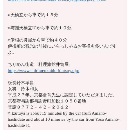
○天橋立から車で約１５分
○与謝天橋立ICから車で約１０分
○伊根の舟屋から車で約４０分
伊根町の観光の前後にいらっしゃるお客様も多いんです
よ。
ちりめん街道 料理旅館井筒屋
https://www.chirimenkaido-idutsuya.jp/
板長鈴木孝昌
女将 鈴木和女
平成２７年、京都食育先生に認定していただきました。
京都府与謝郡与謝野町加悦１０５０番地
電話０７７２－４２－２０１２
○ Izutuya is about 15 minutes by the car from Amano-
hashidate and about 10 minutes by the car from Yosa Amano-
hashidate IC.