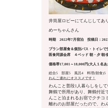
井筒屋ロビーにてんじしてあ
めーちゃんさん
時期 2022年7月宿泊 投稿日：2022/
プラン部屋食＆個別バス・トイレで
医食同源会席
４ベッド
朝・夕
朝/
価格帯17,001～18,000円(大人１名
総合5 部屋5 風呂4 料理(朝食)
わんこ連れにオススメです！
わんこと普段1人暮らしをし
舞鶴で所用があり、舞鶴付近
んこと泊まれるお宿でクチコ
離れのお部屋だったので、わ