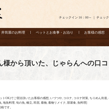
チェックイン 16：00～ ｜ チェック
井筒屋のお料理
ペットとお食事・お泊り
お客様の感想
ゃん様から頂いた、じゃらんへの口コ
ットOK)でご宿泊頂いたお客様の感想
,
いづつや
,
コロナ
,
コロナ対策
,
ちりめん街道
,
魚
,
地魚料理
,
旬の魚
,
橋立
,
民宿
,
着物
,
着物リメイク
,
部屋食
,
魚料理
]
投稿です。