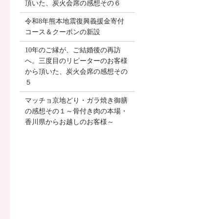
頂いた、炭火会席の感想その６
令和8年熊本地震復興義援金寄付
コース＆クーポンの新設
10年のご縁が、ご結婚後の再訪
へ。三度目のリピーターのお客様
から頂いた、炭火会席の感想その
５
マッチョ京地どり・ガラ焼き御膳
の感想その１～骨付き肉の本場・
香川県からお越しのお客様～