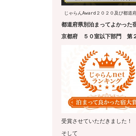
じゃらんAward２０２０及び都
都道府県別泊まってよかった宿
京都府
５０室以下
部門 第
受賞させていただきました！
そして