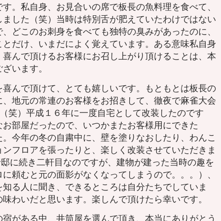
です。私自身、お見合いの席で板長の魚料理を食べて、
しました（笑）当時は特別舌が肥えていたわけではない
で、どこのお刺身を食べても独特の臭みがあったのに、
ことだけ、いまだによく覚えています。ある意味私自身
、喜んで頂けるお客様にお召し上がり頂けることは、本
ございます。
喜んで頂けて、とても嬉しいです。もともとは板長の
に、地元の常連のお客様をお招きして、徹夜で麻雀大会
す（笑）平成１６年に一度自宅として改装したのです
なお部屋だったので、いつかまたお客様用にできた
た。今年の冬の自粛中に、壁を塗りなおしたり、わんこ
ョンフロアを張ったりと、楽しく改装させていただきま
野邸に続き二軒目なのですが、建物が建った当時の趣を
ロに頼むと元の面影がなくなってしまうので。。。）、
を知る人に聞き、できるところは自分たちでしていま
の味わいだと思います。楽しんで頂けたら幸いです。
宿がある中、井筒屋を選んで頂き、本当にありがとう