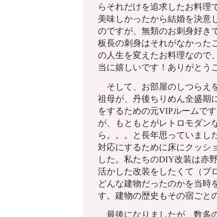
らそれだけを追求したお料理
美味しかったから結婚を決意
のですが、無類のお刺身好き
板長の刺身はそれがなかった
の人生を変えたお料理なので
当に嬉しいです！ありがとう
そして、お部屋のしつらえを
祖母が、丹後ちりめん全盛期
をするための元VIPルームで
が、もともとがレトロモダン
ら。。。と長年思っていまし
対応にするために床にクッシ
した。私たちのDIY改装は赤
活かした改装をしたくて（プ
どんな建物だったのかを当時
す。建物の歴史もその宿ごと
最後になりましたが、数多の