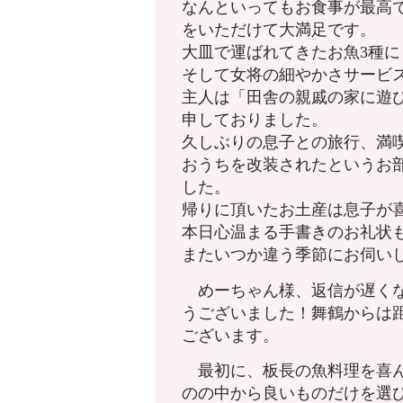
なんといってもお食事が最高
をいただけて大満足です。
大皿で運ばれてきたお魚3種
そして女将の細やかさサービ
主人は「田舎の親戚の家に遊
申しておりました。
久しぶりの息子との旅行、満
おうちを改装されたというお
した。
帰りに頂いたお土産は息子が
本日心温まる手書きのお礼状
またいつか違う季節にお伺い
めーちゃん様、返信が遅くな
うございました！舞鶴からは
ございます。
最初に、板長の魚料理を喜ん
のの中から良いものだけを選