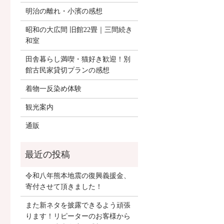
明治の離れ・小濱の感想
昭和の大広間 旧館22畳｜三間続き
和室
田舎暮らし満喫・猫好き歓迎！別
館古民家貸切プランの感想
着物一反染め体験
観光案内
通販
令和八年熊本地震の復興義援金、
寄付させて頂きました！
また新ネタを披露できるよう頑張
ります！リピーターのお客様から