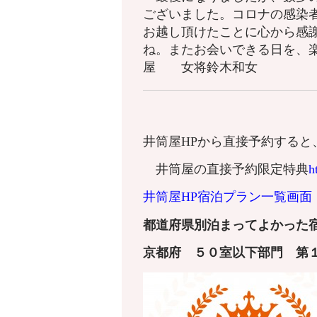
ございました。コロナの感染
お越し頂けたことに心から感
ね。またお会いできる日を、
屋 女将鈴木和女
井筒屋HPから直接予約すると
井筒屋の直接予約限定特典
h
井筒屋HP宿泊プラン一覧画面
都道府県別泊まってよかった宿
京都府
５０室以下
部門 第