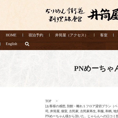
HOME
宿泊予約
井筒屋（アクセス）
客室
search
English
PNめーち
TOP
[
お客様の感想
,
別館・離れ１フロア貸切プラン（ペ
司
,
井筒屋
,
個室
,
古民家
,
古民家再生
,
和服
,
和柄
,
地
PNめーちゃん様から頂いた、じゃらんへの口コミ