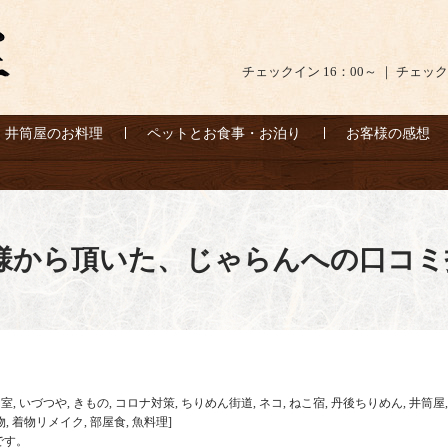
チェックイン 16：00～ ｜ チェック
井筒屋のお料理
ペットとお食事・お泊り
お客様の感想
ル様から頂いた、じゃらんへの口コミ
和室
,
いづつや
,
きもの
,
コロナ対策
,
ちりめん街道
,
ネコ
,
ねこ宿
,
丹後ちりめん
,
井筒屋
物
,
着物リメイク
,
部屋食
,
魚料理
]
です。