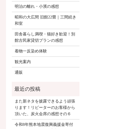
明治の離れ・小濱の感想
昭和の大広間 旧館22畳｜三間続き
和室
田舎暮らし満喫・猫好き歓迎！別
館古民家貸切プランの感想
着物一反染め体験
観光案内
通販
また新ネタを披露できるよう頑張
ります！リピーターのお客様から
頂いた、炭火会席の感想その６
令和8年熊本地震復興義援金寄付