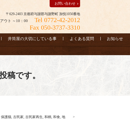
お問い合わせ
〒629-2403 京都府与謝郡与謝野町 加悦1050番地
Tel 0772-42-2012
アウト ～10：00
Fax 050-3737-3310
井筒屋の大切にしている事
よくある質問
お知らせ
投稿です。
,
保護猫
,
古民家
,
古民家再生
,
和柄
,
和食
,
地