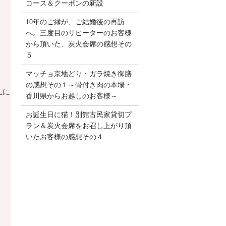
コース＆クーポンの新設
10年のご縁が、ご結婚後の再訪
へ。三度目のリピーターのお客様
から頂いた、炭火会席の感想その
５
マッチョ京地どり・ガラ焼き御膳
の感想その１～骨付き肉の本場・
止になりました。
香川県からお越しのお客様～
お誕生日に猫！別館古民家貸切プ
ラン＆炭火会席をお召し上がり頂
いたお客様の感想その４