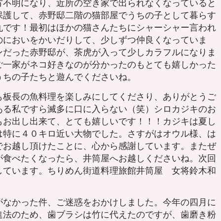
方不明になり、近所の空き家で出られなくなっていると
保護して、赤野邸二階の猫部屋でうちの子として暮らす
丸です！最初はほかの猫さんたちにシャーシャー言われ
のにおいをかいだりして、少しずつ仲良くなっていま
ンだった赤野邸が、茶虎が入って少しカラフルになりま
ご一家がネコ好きなのが分かったのもとても嬉しかった
うちの子たちと遊んでくださいね。
板長の魚料理を楽しみにしてくださり、ありがとうご
ある私ですら滅多に口に入らない（笑）シロカジキのお
もお出し出来て、とても嬉しいです！！！カジキは夏し
は特に４０キロ近い大物でした。さすがはオウル様、は
でお越し頂けたことに、心から感謝しています。またぜ
が食べたくなったら、井筒屋へお越しくださいね。次回
しています。ちりめん街道料理旅館井筒屋 女将鈴木和
がなかった件、ご迷惑をおかけしました。今年の四月に
進法のため、歯ブラシは竹に代えたのですが、歯磨き粉