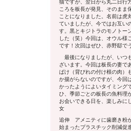
猫ですが、翌日から丸二日行
ころを板長が発見、そのまま
ことになりました。名前は虎
ていましたが、今ではお互い
す。黒とキジトラのモノトー
した（笑）今回は、オウル様
です！次回はぜひ、赤野邸で
最後になりましたが、いつも
ざいます。今回は板長の妻で
ばけ（背びれの付け根の肉）
か揚がらないのですが、今回
かったようによいタイミング
ひ、季節ごとの板長の魚料理
お会いできる日を、楽しみに
女
追伸 アメニティに歯磨き粉
始まったプラスチック削減促