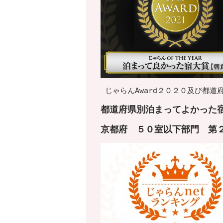
じゃらんAward２０２０及び都
都道府県別泊まってよかった宿
京都府
５０室以下
部門 第