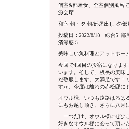
個室&部屋食、全室個別風呂
源会席
和室 朝・夕 朝/部屋出し 夕/部屋
投稿日：2022/8/18 総合5 部屋
清潔感 5
美味しい魚料理とアットホー
今回で4回目の投宿になります
います。そして、板長の美味
だ敬服します。大満足です！
すが、今度は離れの赤松邸に
オウル様、いつも遠路はるば
にもお越し頂き、さらに八月
一つだけ、オウル様にぜひご
好きなオウル様に会って頂い