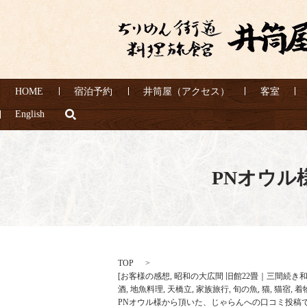
HOME
宿泊予約
井筒屋（アクセス）
客室
search
English
PNオウ
TOP
[
お客様の感想
,
昭和の大広間 旧館22畳｜三間続き
酒
,
地魚料理
,
天橋立
,
家族旅行
,
旬の魚
,
猫
,
猫宿
,
着
PNオウル様から頂いた、じゃらんへの口コミ投稿