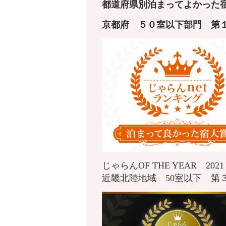
都道府県別泊まってよかった宿
京都府
５０室以下
部門 第
じゃらんOF THE YEAR 20
近畿北陸地域 50室以下 第