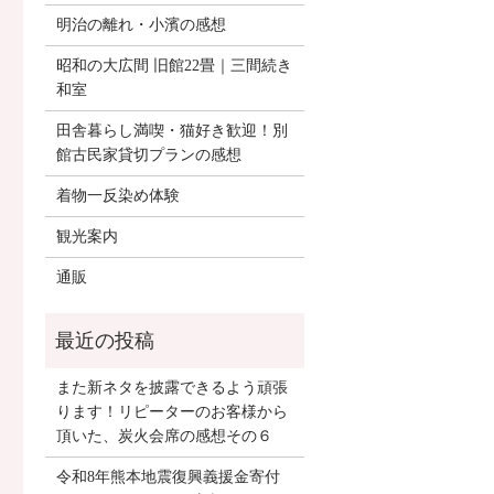
明治の離れ・小濱の感想
昭和の大広間 旧館22畳｜三間続き
和室
田舎暮らし満喫・猫好き歓迎！別
館古民家貸切プランの感想
着物一反染め体験
観光案内
通販
また新ネタを披露できるよう頑張
ります！リピーターのお客様から
頂いた、炭火会席の感想その６
令和8年熊本地震復興義援金寄付