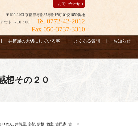
お問い合わせ
〒629-2403 京都府与謝郡与謝野町 加悦1050番地
Tel 0772-42-2012
アウト ～10：00
Fax 050-3737-3310
井筒屋の大切にしている事
よくある質問
お知らせ
感想その２０
ちりめん
,
井筒屋
,
京都
,
伊根
,
個室
,
古民家
,
古