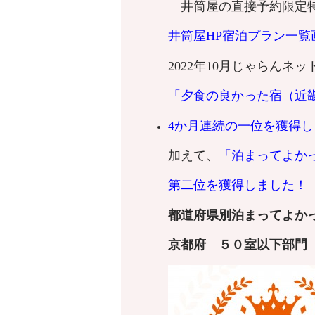
井筒屋の直接予約限定
井筒屋HP宿泊プラン一覧
2022年10月じゃらんネ
「夕食の良かった宿（近
4
か月連続の一位を獲得し
加えて、
「泊まってよか
第二位を獲得しました！
都道府県別泊まってよかっ
京都府
５０室以下
部門