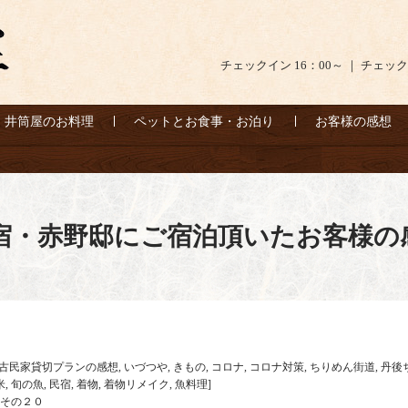
チェックイン 16：00～ ｜ チェック
井筒屋のお料理
ペットとお食事・お泊り
お客様の感想
宿・赤野邸にご宿泊頂いたお客様の
古民家貸切プランの感想
,
いづつや
,
きもの
,
コロナ
,
コロナ対策
,
ちりめん街道
,
丹後
米
,
旬の魚
,
民宿
,
着物
,
着物リメイク
,
魚料理
]
その２０