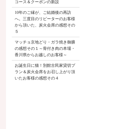
コース＆クーポンの新設
10年のご縁が、ご結婚後の再訪
へ。三度目のリピーターのお客様
から頂いた、炭火会席の感想その
５
マッチョ京地どり・ガラ焼き御膳
の感想その１～骨付き肉の本場・
香川県からお越しのお客様～
お誕生日に猫！別館古民家貸切プ
ラン＆炭火会席をお召し上がり頂
いたお客様の感想その４