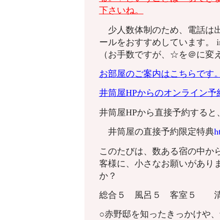
下さいね。
少人数体制のため、電話は出
ールをおすすめしています。 info☆c
（お手数ですが、☆を＠に変
お部屋のご案内はこちらです
井筒屋HPからのオンライン予
井筒屋HPから直接予約すると
井筒屋の直接予約限定特典
h
このたびは、数ある宿の中か
客様に、小さなお願いがあり
か？
総合５ 風呂５ 客室５
○赤野邸を知ったきっかけや