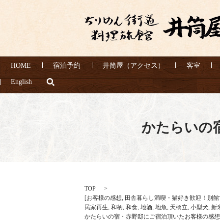
HOME
宿泊予約
井筒屋（アクセス）
客室
search
English
かたらいの
TOP
[
お客様の感想
,
田舎暮らし満喫・猫好き歓迎！別館
民家再生
,
和柄
,
和食
,
地酒
,
地魚
,
天橋立
,
小型犬
,
新
かたらいの宿・赤野邸にご宿泊頂いたお客様の感想