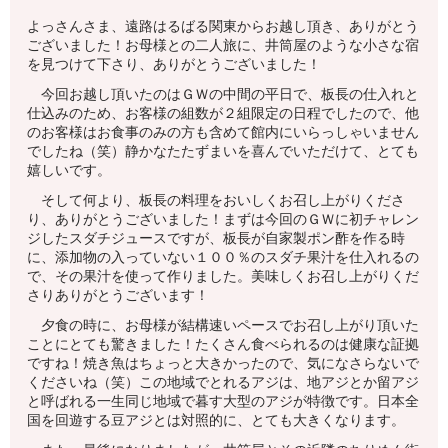
よっさんさま、遠路はるばる関東からお越し頂き、ありがとう
ございました！お母様との二人旅に、井筒屋のような小さな宿
を見つけて下さり、ありがとうございました！
今回お越し頂いたのはＧＷの中間の平日で、板長の仕入れと
仕込みのため、お客様の組数が２組限定の日程でしたので、他
のお客様はお食事のみの方も含めて館内にいらっしゃいません
でしたね（笑）静かなたたずまいを喜んでいただけて、とても
嬉しいです。
そして何より、板長の料理をおいしくお召し上がりくださ
り、ありがとうございました！まずは今回のＧＷに初チャレン
ジしたスダチジュースですが、板長が自家製ポン酢を作る時
に、添加物の入っていない１００％のスダチ果汁を仕入れるの
で、その果汁を使って作りました。美味しくお召し上がりくだ
さりありがとうございます！
夕食の時に、お母様が結構速いペースでお召し上がり頂いた
ことにとても驚きました！たくさん食べられるのは健康な証拠
ですね！焼き魚はちょっと大きかったので、気になさらないで
くださいね（笑）この地域でとれるアジは、地アジとか留アジ
と呼ばれる一生同じ地域で暮す大型のアジが特徴です。日本全
国を回遊する豆アジとは対照的に、とても大きくなります。