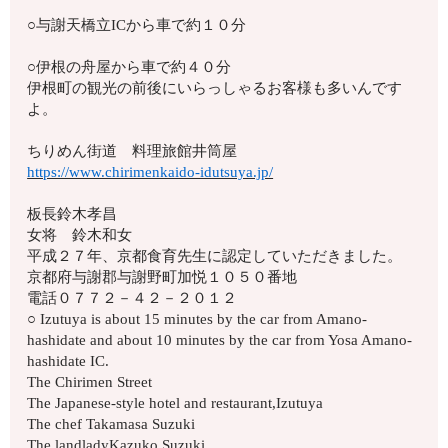
○与謝天橋立ICから車で約１０分
○伊根の舟屋から車で約４０分
伊根町の観光の前後にいらっしゃるお客様も多いんです
よ。
ちりめん街道 料理旅館井筒屋
https://www.chirimenkaido-idutsuya.jp/
板長鈴木孝昌
女将 鈴木和女
平成２７年、京都食育先生に認定していただきました。
京都府与謝郡与謝野町加悦１０５０番地
電話０７７２－４２－２０１２
○ Izutuya is about 15 minutes by the car from Amano-
hashidate and about 10 minutes by the car from Yosa Amano-
hashidate IC.
The Chirimen Street
The Japanese-style hotel and restaurant,Izutuya
The chef Takamasa Suzuki
The landladyKazuko Suzuki