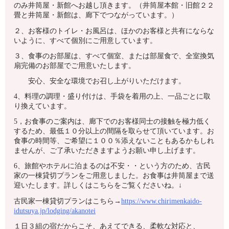
のみ井筒屋・新館へお越し頂きます。（井筒屋本館・旧館２２
畳と井筒屋・新館は、廊下でつながっています。）
２、お客様のトイレ・お風呂は、ほかのお客様と共有にならな
いように、すべて個別にご用意しています。
３、食事のお部屋は、すべて個室、または部屋食で、全室換気
扇完備のお部屋でご用意いたします。
安心、安全な環境でお召し上がりいただけます。
4、料理の調理・盛り付けは、手袋を着用の上、一品ごとに取
り換えています。
5，お食事のご案内は、廊下でのお客様同士の接触を極力低く
するため、最低１０分以上の間隔を取らせて頂いています。お
食事の時間等、ご希望に１００％添えないこともあるかもしれ
ませんが、ご了承いただきますようお願い申し上げます。
6、旅館やホテルに泊まるのは不安・・という方のため、古民
家の一棟貸切プランをご用意しました。お食事は井筒屋まで送
迎いたします。詳しくはこちらをご覧くださいね。↓
古民家一棟貸切プランはこちら→
https://www.chirimenkaido-
idutsuya.jp/lodging/akanotei
１日３組の宿だからこそ、あえてできる、柔軟な対応と、