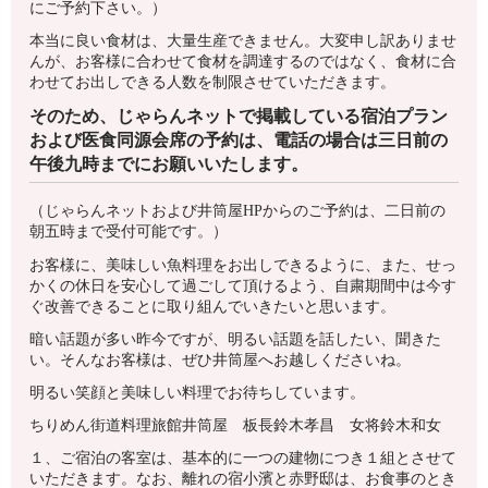
にご予約下さい。）
本当に良い食材は、大量生産できません。大変申し訳ありませ
んが、お客様に合わせて食材を調達するのではなく、食材に合
わせてお出しできる人数を制限させていただきます。
そのため、じゃらんネットで掲載している宿泊プラン
および医食同源会席の予約は、電話の場合は三日前の
午後九時までにお願いいたします。
（じゃらんネットおよび井筒屋HPからのご予約は、二日前の
朝五時まで受付可能です。）
お客様に、美味しい魚料理をお出しできるように、また、せっ
かくの休日を安心して過ごして頂けるよう、自粛期間中は今す
ぐ改善できることに取り組んでいきたいと思います。
暗い話題が多い昨今ですが、明るい話題を話したい、聞きた
い。そんなお客様は、ぜひ井筒屋へお越しくださいね。
明るい笑顔と美味しい料理でお待ちしています。
ちりめん街道料理旅館井筒屋 板長鈴木孝昌 女将鈴木和女
１、ご宿泊の客室は、基本的に一つの建物につき１組とさせて
いただきます。なお、離れの宿小濱と赤野邸は、お食事のとき