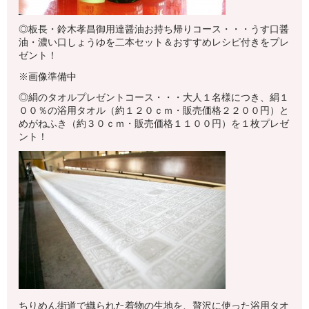
◎板長・鈴木孝昌御用達醤油お持ち帰りコース・・・うす口醤
油・濃い口しょうゆを二本セット＆おすすめレシピ付きをプレ
ゼント！
※画像準備中
◎絹のタオルプレゼントコース・・・大人１名様につき、絹１
００％の浴用タオル（約１２０ｃｍ・販売価格２２００円）と
めがねふき（約３０ｃｍ・販売価格１１００円）を１枚プレゼ
ント！
ちりめん街道で織られた着物の生地を、贅沢に使った浴用タオ