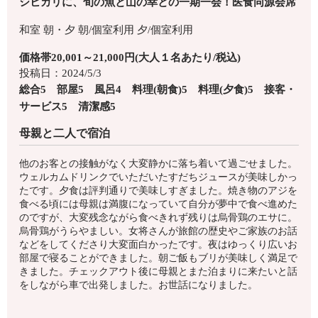
シヒカリに、旬の魚と山の幸との一期一会！医食同源会席
和室
朝・夕
朝/個室利用
夕/個室利用
価格帯20,001～21,000円(大人１名あたり/税込)
投稿日：2024/5/3
総合5 部屋5 風呂4 料理(朝食)5 料理(夕食)5 接客・
サービス5 清潔感5
母親と二人で宿泊
他のお客との接触がなく大変静かに落ち着いて過ごせました。
ウェルカムドリンクでいただいたすだちジュースが美味しかっ
たです。夕食は評判通りで美味しすぎました。焼き物のアジを
食べる頃には母親は満腹になっていて自分が夢中で食べ進めた
のですが、大変残念ながら食べきれず残りは烏骨鶏のエサに。
烏骨鶏がうらやましい。女将さんが旅館の歴史やご家族のお話
などをしてくださり大変面白かったです。夜はゆっくり広いお
部屋で寝ることができました。朝ご飯もブリが美味しく満足で
きました。チェックアウト後に母親とまた泊まりに来たいと話
をしながら車で出発しました。お世話になりました。