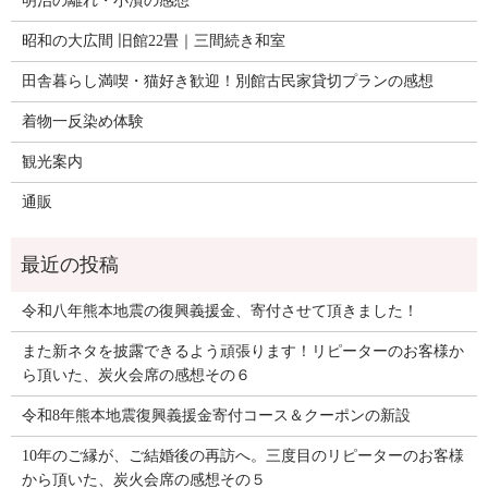
明治の離れ・小濱の感想
昭和の大広間 旧館22畳｜三間続き和室
田舎暮らし満喫・猫好き歓迎！別館古民家貸切プランの感想
着物一反染め体験
観光案内
通販
令和八年熊本地震の復興義援金、寄付させて頂きました！
また新ネタを披露できるよう頑張ります！リピーターのお客様か
ら頂いた、炭火会席の感想その６
令和8年熊本地震復興義援金寄付コース＆クーポンの新設
10年のご縁が、ご結婚後の再訪へ。三度目のリピーターのお客様
から頂いた、炭火会席の感想その５