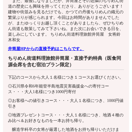
また、最後になりましたが、井筒屋とその近隣のちりめん街
道の歴史にも興味を持ってくださり、ありがとうございます！
建物や街並みを見るだけでも、かつての丹後ちりめんの織元の
繁栄ぶりが感じられます。今回はお時間がありませんでした
が、またゆっくりお越し頂くことがありましたら、ぜひちりめ
ん街道も散策してみて下さいね。また次にお会いできる日を、
楽しみにしています。 ちりめん街道料理旅館井筒屋 女将鈴
木和女
井筒屋HPからの直接予約はこちらです。
ちりめん街道料理旅館井筒屋・直接予約特典（医食同
源会席を含む宿泊プラン限定）
下記のコースから大人１名様につき１コースお選びください。
◎
石川県令和6年能登半島地震災害義援金への寄付コー
ス・・・大人1名様につき1000円寄付
◎お客様への値引きコース・・・大人１名様につき、1000円値
引き
◎地酒プレゼントコース・・・大人１名様につき、地酒４種の
み比べ＆お好きなものを一本お持ち帰り。
醸造学科卒の女将が厳選した地酒をお持ち帰りいただけま