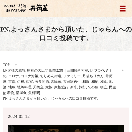
メ
PN.よっさんさまから頂いた、じゃらんへの
口コミ投稿です。
TOP
[
お客様の感想
,
昭和の大広間 旧館22畳｜三間続き和室
,
いづつや
,
きも
の
,
コロナ
,
コロナ対策
,
ちりめん街道
,
ファミリー
,
丹後ちりめん
,
井筒
屋
,
京都
,
伊根
,
個室
,
医食同源
,
古民家
,
古民家再生
,
和服
,
和柄
,
和食
,
地
酒
,
地魚
,
地魚料理
,
天橋立
,
家族
,
家族旅行
,
新米
,
旅行
,
旬の魚
,
橋立
,
民主
jy
,
着物
,
部屋食
,
魚料理
]
PN.よっさんさまから頂いた、じゃらんへの口コミ投稿です。
2024-05-12