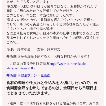
方が、とても多いと思います。
観光地＝人数が多いほうが勝ちではなく、お客様がそれだけ
満足して帰られたか？を評価していただけたこと。
このことが、本当に、本当に嬉しかったです。
数多くの宿の中から、井筒屋を選んでくださったお客様へ、
そして、ちりめん街道にいらっしゃるお客様をあたたかく迎え
てくださった、地元住民の皆様
なにより板長と女将が、自分の本来の仕事に集中できるように
サポートしてくれたスタッフと家族へ心からの感謝の気持ちを
こめて。
板長 鈴木孝昌 女将 鈴木和女
井筒屋HPから直接予約すると、お得な特典があります！
井筒屋の直接予約限定特典
https://www.chirimenkaido-
idutsuya.jp/news/683
井筒屋HP宿泊プラン一覧画面
食材の調達や仕入れと仕込みを大切にしたいので、医
食同源会席をお出しできるのは、金曜日から日曜日ま
でとさせていただきます。
（連休・盆・年末年始も制限をかける場合があります。お早め