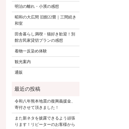
明治の離れ・小濱の感想
昭和の大広間 旧館22畳｜三間続き
和室
田舎暮らし満喫・猫好き歓迎！別
館古民家貸切プランの感想
着物一反染め体験
観光案内
通販
令和八年熊本地震の復興義援金、
寄付させて頂きました！
また新ネタを披露できるよう頑張
ります！リピーターのお客様から