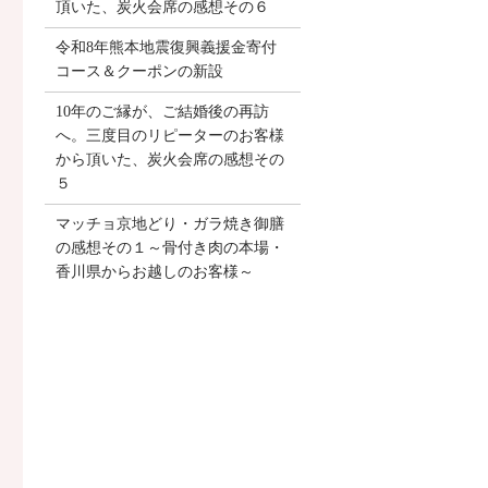
頂いた、炭火会席の感想その６
令和8年熊本地震復興義援金寄付
コース＆クーポンの新設
10年のご縁が、ご結婚後の再訪
へ。三度目のリピーターのお客様
から頂いた、炭火会席の感想その
５
マッチョ京地どり・ガラ焼き御膳
の感想その１～骨付き肉の本場・
香川県からお越しのお客様～