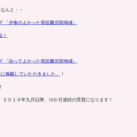
、なんと・・
グ 「夕食のよかった宿
近畿北陸地域
」
位！
グ 「泊ってよかった宿近畿北陸地域」
位に掲載していただきました。
！
！
、２０１９年九月以降、10か月連続の受賞になります！