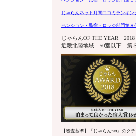
ペンション・
民宿・ロッジ部門第１
じゃらんネット月間口コミランキン
ペンション・
民宿・ロッジ部門第８
じゃらんOF THE YEAR 20
近畿北陸地域 50室以下 第
【審査基準】『じゃらんnet』のク