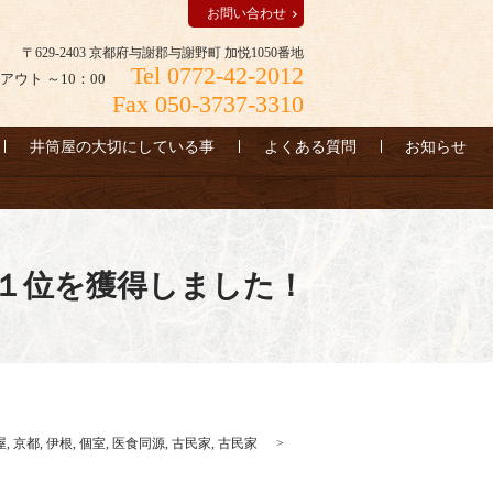
お問い合わせ
〒629-2403 京都府与謝郡与謝野町 加悦1050番地
Tel 0772-42-2012
アウト ～10：00
Fax 050-3737-3310
井筒屋の大切にしている事
よくある質問
お知らせ
１位を獲得しました！
屋
,
京都
,
伊根
,
個室
,
医食同源
,
古民家
,
古民家