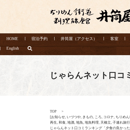
HOME
宿泊予約
井筒屋（アクセス）
客室
search
English
じゃらんネット口コ
TOP
[
お知らせ
,
いづつや
,
きもの
,
ころ
,
コロナ
,
ちりめん
再生
,
和食
,
地酒
,
地魚
,
地魚料理
,
天橋立
,
子連れ旅行
じゃらんネット口コミランキング「夕食の良かった