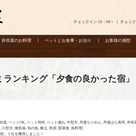
チェックイン 16：00～ ｜ チェック
井筒屋のお料理
ペットとお食事・お泊り
お客様の感想
ミランキング「夕食の良かった宿」
街道
,
ペットOK
,
ペット同伴
,
ペット連れ
,
中型犬
,
丹後ちりめん
,
丹後ばら寿司
,
井筒
,
小型犬
,
換気扇
,
旬の魚
,
橋立
,
民宿
,
部屋食
,
魚料理
]
宿」１位を獲得しました！