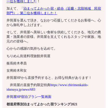
一位を獲得しまし
た
！
加えて、
「
泊まってよかった宿・総合（近畿・北陸地域 民宿
部門）」
第二位を獲得しました！
井筒屋を選んで頂き、なおかつ応援してくださるお客様へ。心
から御礼申し上げます。
そして、井筒屋へ美味しい食材を供給してくださる、地元の農
業・漁業者の皆様、井筒屋を支えてくれるスタッフや家族、地
元のの皆様へ。
心からの感謝の気持ちを込めて。
ちりめん街道料理旅館井筒屋
板長鈴木孝昌
女将鈴木和女
井筒屋HPから直接予約すると、お得な特典があります！
井筒屋の直接予約限定特典
https://www.chirimenkaido-
idutsuya.jp/news/683
井筒屋HP宿泊プラン一覧画面
都道府県別泊まってよかった宿ランキング2021