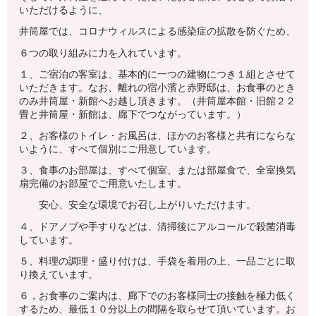
いただけるように、
井筒屋では、コロナウィルスによる感染症の拡散を防ぐため、
６つの取り組みに力を入れています。
１、ご宿泊の客室は、基本的に一つの建物につき１組とさせて
いただきます。なお、離れの宿小濱と赤野邸は、お食事のとき
のみ井筒屋・新館へお越し頂きます。（井筒屋本館・旧館２２
畳と井筒屋・新館は、廊下でつながっています。）
２、お客様のトイレ・お風呂は、ほかのお客様と共有にならな
いように、すべて個別にご用意しています。
３、食事のお部屋は、すべて個室、または部屋食で、全室換気
扇完備のお部屋でご用意いたします。
安心、安全な環境でお召し上がりいただけます。
４、ドアノブや手すりなどは、清掃後にアルコールで殺菌消毒
しています。
５、料理の調理・盛り付けは、手袋を着用の上、一品ごとに取
り換えています。
６，お食事のご案内は、廊下でのお客様同士の接触を極力低く
するため、最低１０分以上の間隔を取らせて頂いています。お