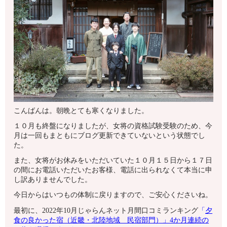
こんばんは。朝晩とても寒くなりました。
１０月も終盤になりましたが、女将の資格試験受験のため、今
月は一回もまともにブログ更新できていないという状態でし
た。
また、女将がお休みをいただいていた１０月１５日から１７日
の間にお電話いただいたお客様、電話に出られなくて本当に申
し訳ありませんでした。
今日からはいつもの体制に戻りますので、ご安心くださいね。
最初に、2022年10月じゃらんネット月間口コミランキング
「
夕
食の良かった宿（近畿・北陸地域 民宿部門）」
4
か月連続の