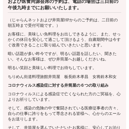
および医食同源会席の予約は、電話の場合は三日前の
午後九時までにお願いいたします。
（じゃらんネットおよび井筒屋HPからのご予約は、二日前の
朝五時まで受付可能です。）
お客様に、美味しい魚料理をお出しできるように、また、せっ
かくの休日を安心して過ごして頂けるよう、自粛期間中は今す
ぐ改善できることに取り組んでいきたいと思います。
暗い話題が多い昨今ですが、明るい話題を話したい、聞きた
い。そんなお客様は、ぜひ井筒屋へお越しくださいね。
明るい笑顔と美味しい料理でお待ちしています。
ちりめん街道料理旅館井筒屋 板長鈴木孝昌 女将鈴木和女
コロナウィルス感染症に対する井筒屋の６つの取り組み
コロナウィルスによる感染症で亡くなられた方のご冥福を、心
よりお祈りしています。
そして、感染の危険の中で奮闘されている医療従事者の方々、
自らの仕事に誇りをもって専念される皆様へ、心からのエール
をお送りします。
そして、井筒屋を選んでいただいたお客様に、安心してお泊り