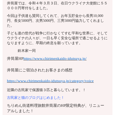
井筒屋では、令和４年３月３日、在日ウクライナ大使館に５５
０００円寄付をしました。
今回は子供達も賛同してくれて、お年玉貯金から長男10,000
円、長女5000円、次男5000円、三男5000円協力してくれまし
た。
子ども達の世代が戦争に行かなくてすむ平和な世界に、そして
ウクライナの人々が、一日も早く安全な場所で過ごせるように
なりますように、早期の終息を願っています。
鈴木家一同
井筒屋HP
https://www.chirimenkaido-idutsuya.jp/
井筒屋にご宿泊されたお客さまの感想
https://www.chirimenkaido-idutsuya.jp/category/voice
近隣の古民家で保護猫３匹と暮らしています。！
古民家と猫のブログはじめました！
ちりめん街道料理旅館井筒屋のHP限定特典が、リニュー
アルしました！