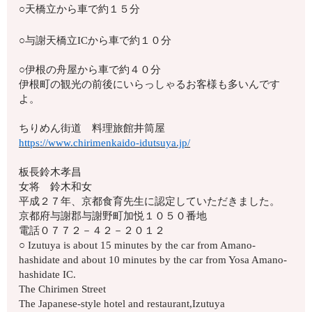
○天橋立から車で約１５分
○与謝天橋立ICから車で約１０分
○伊根の舟屋から車で約４０分
伊根町の観光の前後にいらっしゃるお客様も多いんです
よ。
ちりめん街道 料理旅館井筒屋
https://www.chirimenkaido-idutsuya.jp/
板長鈴木孝昌
女将 鈴木和女
平成２７年、京都食育先生に認定していただきました。
京都府与謝郡与謝野町加悦１０５０番地
電話０７７２－４２－２０１２
○ Izutuya is about 15 minutes by the car from Amano-
hashidate and about 10 minutes by the car from Yosa Amano-
hashidate IC.
The Chirimen Street
The Japanese-style hotel and restaurant,Izutuya