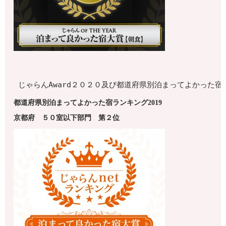
じゃらんAward２０２０及び都道府県別泊まってよかった
都道府県別泊まってよかった宿ランキング2019
京都府
５０室以下
部門 第
２
位