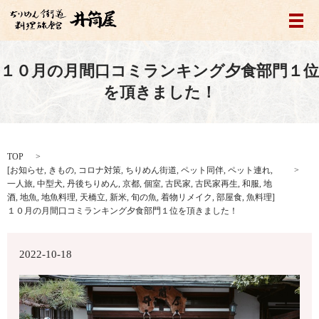
メ
１０月の月間口コミランキング夕食部門１位
を頂きました！
TOP
[
お知らせ
,
きもの
,
コロナ対策
,
ちりめん街道
,
ペット同伴
,
ペット連れ
,
一人旅
,
中型犬
,
丹後ちりめん
,
京都
,
個室
,
古民家
,
古民家再生
,
和服
,
地
酒
,
地魚
,
地魚料理
,
天橋立
,
新米
,
旬の魚
,
着物リメイク
,
部屋食
,
魚料理
]
１０月の月間口コミランキング夕食部門１位を頂きました！
2022-10-18