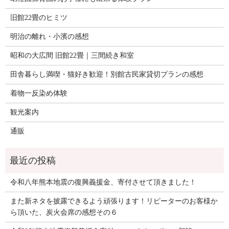
旧館22畳のヒミツ
明治の離れ・小濱の感想
昭和の大広間 旧館22畳｜三間続き和室
田舎暮らし満喫・猫好き歓迎！別館古民家貸切プランの感想
着物一反染め体験
観光案内
通販
令和八年熊本地震の復興義援金、寄付させて頂きました！
また新ネタを披露できるよう頑張ります！リピーターのお客様か
ら頂いた、炭火会席の感想その６