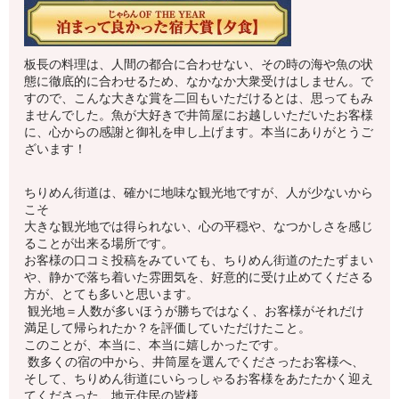
板長の料理は、人間の都合に合わせない、その時の海や魚の状
態に徹底的に合わせるため、なかなか大衆受けはしません。で
すので、こんな大きな賞を二回もいただけるとは、思ってもみ
ませんでした。魚が大好きで井筒屋にお越しいただいたお客様
に、心からの感謝と御礼を申し上げます。本当にありがとうご
ざいます！
ちりめん街道は、確かに地味な観光地ですが、人が少ないから
こそ
大きな観光地では得られない、心の平穏や、なつかしさを感じ
ることが出来る場所です。
お客様の口コミ投稿をみていても、ちりめん街道のたたずまい
や、静かで落ち着いた雰囲気を、好意的に受け止めてくださる
方が、とても多いと思います。
観光地＝人数が多いほうが勝ちではなく、お客様がそれだけ
満足して帰られたか？を評価していただけたこと。
このことが、本当に、本当に嬉しかったです。
数多くの宿の中から、井筒屋を選んでくださったお客様へ、
そして、ちりめん街道にいらっしゃるお客様をあたたかく迎え
てくださった、地元住民の皆様