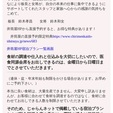
なにより板長と女将が、自分の本来の仕事に集中できるように
サポートしてくれたスタッフと家族へ心からの感謝の気持ちを
こめて。
板長 鈴木孝昌 女将 鈴木和女
井筒屋HPから直接予約すると、お得な特典があります！
井筒屋の直接予約限定特典
https://www.chirimenkaido-
idutsuya.jp/news/683
井筒屋HP宿泊プラン一覧画面
食材の調達や仕入れと仕込みを大切にしたいので、医
食同源会席をお出しできるのは、金曜日から日曜日ま
でとさせていただきます。
（連休・盆・年末年始も制限をかける場合があります。お早め
にご予約下さい。）
本当に良い食材は、大量生産できません。大変申し訳ありませ
んが、お客様に合わせて食材を調達するのではなく、食材に合
わせてお出しできる人数を制限させていただきます。
そのため、じゃらんネットで掲載している宿泊プラン