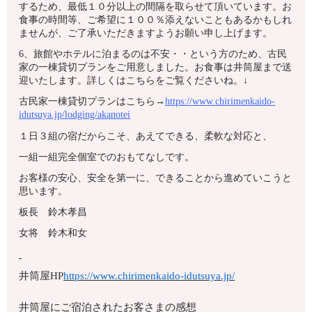
するため、最低１０分以上の間隔を取らせて頂いています。お
食事の時間等、ご希望に１００％添えないこともあるかもしれ
ませんが、ご了承いただきますようお願い申し上げます。
6、旅館やホテルに泊まるのは不安・・という方のため、古民
家の一棟貸切プランをご用意しました。お食事は井筒屋まで送
迎いたします。詳しくはこちらをご覧くださいね。↓
古民家一棟貸切プランはこちら→
https://www.chirimenkaido-
idutsuya.jp/lodging/akanotei
１日３組の宿だからこそ、あえてできる、柔軟な対応と、
一組一組完全個室でのおもてなしです。
お客様の安心、安全を第一に、できることから進めていこうと
思います。
板長 鈴木孝昌
女将 鈴木和女
井筒屋HP
https://www.chirimenkaido-idutsuya.jp/
井筒屋にご宿泊されたお客さまの感想