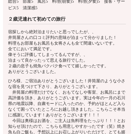
総合5 部屋5 風呂5 料理(朝食)5 料理(夕食)5 接客・サー
ビス5 清潔感5
２歳児連れて初めての旅行
宿探しから絶対泊まりたいと思っでしたが、、
井筒屋さんの口コミ評判の意味が泊まって分かりました！
料理もお部屋もお風呂も女将さんも全て間違いないです。
全てにおいて満足です。
偉そうに評価してしまってるんですが、、
泊まって良かったって思える旅行でした。
２歳の息子も焼魚パクパク食べてて嬉しかったです。
ありがとうございました。
ひろ様、ご宿泊ありがとうございました！井筒屋のような小さ
な宿を見つけて下さり、ありがとうございます。
井筒屋の料理だけでなく、おもてなしや客室、お風呂にまで
高評価を頂き、ありがとうございます。実は今年の一月の石川
県の地震以降、自粛モードに入ったのか、予約がほとんど入ら
なくて困っていたところにお越し頂きました。こちらこそ本当
に感謝しています！ありがとうございます！！！
今回は奥様はお酒を、ご主人は魚料理をたっぷり！！！とお
知らせ頂けたので、こちらも用意しやすかったです（笑）焼き
魚も白ご飯も、予想以上にお召し上がりいただけて、とても嬉