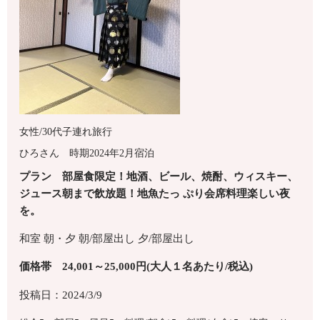
女性/30代
子連れ旅行
ひろさん
時期2024年2月宿泊
プラン 部屋食限定！地酒、ビール、焼酎、ウィスキー、
ジュース朝まで飲放題！地魚たっ ぷり会席料理楽しい夜
を。
和室
朝・夕
朝/部屋出し
夕/部屋出し
価格帯 24,001～25,000円(大人１名あたり/税込)
投稿日：2024/3/9