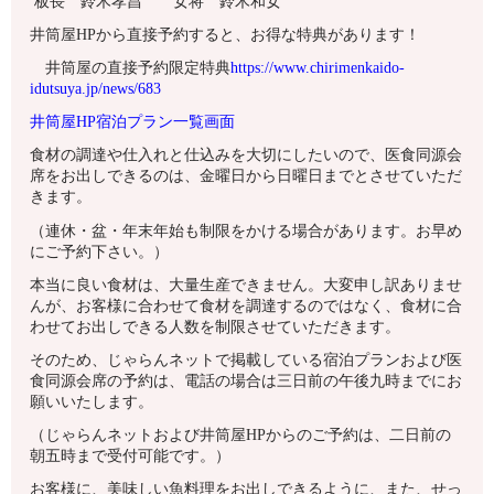
板長 鈴木孝昌 女将 鈴木和女
井筒屋HPから直接予約すると、お得な特典があります！
井筒屋の直接予約限定特典
https://www.chirimenkaido-
idutsuya.jp/news/683
井筒屋HP宿泊プラン一覧画面
食材の調達や仕入れと仕込みを大切にしたいので、医食同源会
席をお出しできるのは、金曜日から日曜日までとさせていただ
きます。
（連休・盆・年末年始も制限をかける場合があります。お早め
にご予約下さい。）
本当に良い食材は、大量生産できません。大変申し訳ありませ
んが、お客様に合わせて食材を調達するのではなく、食材に合
わせてお出しできる人数を制限させていただきます。
そのため、じゃらんネットで掲載している宿泊プランおよび医
食同源会席の予約は、電話の場合は三日前の午後九時までにお
願いいたします。
（じゃらんネットおよび井筒屋HPからのご予約は、二日前の
朝五時まで受付可能です。）
お客様に、美味しい魚料理をお出しできるように、また、せっ