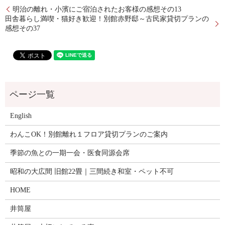
明治の離れ・小濱にご宿泊されたお客様の感想その13
田舎暮らし満喫・猫好き歓迎！別館赤野邸～古民家貸切プランの
感想その37
English
わんこOK！別館離れ１フロア貸切プランのご案内
季節の魚との一期一会・医食同源会席
昭和の大広間 旧館22畳｜三間続き和室・ペット不可
HOME
井筒屋