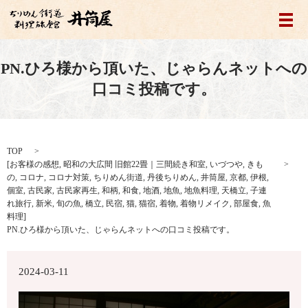
メ
PN.ひろ様から頂いた、じゃらんネットへの
口コミ投稿です。
TOP
[
お客様の感想
,
昭和の大広間 旧館22畳｜三間続き和室
,
いづつや
,
きも
の
,
コロナ
,
コロナ対策
,
ちりめん街道
,
丹後ちりめん
,
井筒屋
,
京都
,
伊根
,
個室
,
古民家
,
古民家再生
,
和柄
,
和食
,
地酒
,
地魚
,
地魚料理
,
天橋立
,
子連
れ旅行
,
新米
,
旬の魚
,
橋立
,
民宿
,
猫
,
猫宿
,
着物
,
着物リメイク
,
部屋食
,
魚
料理
]
PN.ひろ様から頂いた、じゃらんネットへの口コミ投稿です。
2024-03-11