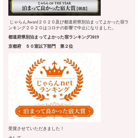
じゃらんAward２０２０及び都道府県別泊まってよかった宿ラ
ンキング２０２０はコロナの影響で中止になりました。
都道府県別泊まってよかった宿ランキング2019
京都府
５０室以下
部門 第
２
位
受賞させていただきました！
そして