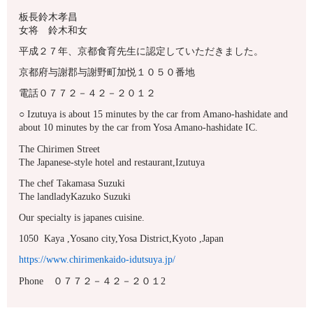
板長鈴木孝昌
女将 鈴木和女
平成２７年、京都食育先生に認定していただきました。
京都府与謝郡与謝野町加悦１０５０番地
電話０７７２－４２－２０１２
○ Izutuya is about 15 minutes by the car from Amano-hashidate and
about 10 minutes by the car from Yosa Amano-hashidate IC.
The Chirimen Street
The Japanese-style hotel and restaurant,Izutuya
The chef Takamasa Suzuki
The landladyKazuko Suzuki
Our specialty is japanes cuisine.
1050 Kaya ,Yosano city,Yosa District,Kyoto ,Japan
https://www.chirimenkaido-idutsuya.jp/
Phone ０７７２－４２－２０１2