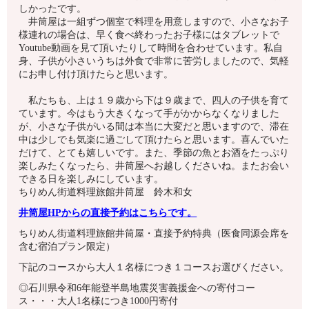
しかったです。
井筒屋は一組ずつ個室で料理を用意しますので、小さなお子
様連れの場合は、早く食べ終わったお子様にはタブレットで
Youtube動画を見て頂いたりして時間を合わせています。私自
身、子供が小さいうちは外食で非常に苦労しましたので、気軽
にお申し付け頂けたらと思います。
私たちも、上は１９歳から下は９歳まで、四人の子供を育て
ています。今はもう大きくなって手がかからなくなりました
が、小さな子供がいる間は本当に大変だと思いますので、滞在
中は少しでも気楽に過ごして頂けたらと思います。喜んでいた
だけて、とても嬉しいです。また、季節の魚とお酒をたっぷり
楽しみたくなったら、井筒屋へお越しくださいね。またお会い
できる日を楽しみにしています。
ちりめん街道料理旅館井筒屋 鈴木和女
井筒屋HPからの直接予約はこちらです。
ちりめん街道料理旅館井筒屋・直接予約特典（医食同源会席を
含む宿泊プラン限定）
下記のコースから大人１名様につき１コースお選びください。
◎
石川県令和6年能登半島地震災害義援金への寄付コー
ス・・・大人1名様につき1000円寄付