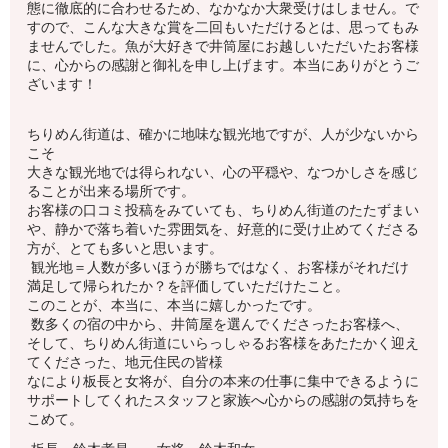
態に徹底的に合わせるため、なかなか大衆受けはしません。で
すので、こんな大きな賞を二回もいただけるとは、思ってもみ
ませんでした。魚が大好きで井筒屋にお越しいただいたお客様
に、心からの感謝と御礼を申し上げます。本当にありがとうご
ざいます！
ちりめん街道は、確かに地味な観光地ですが、人が少ないから
こそ
大きな観光地では得られない、心の平穏や、なつかしさを感じ
ることが出来る場所です。
お客様の口コミ投稿をみていても、ちりめん街道のたたずまい
や、静かで落ち着いた雰囲気を、好意的に受け止めてくださる
方が、とても多いと思います。
観光地＝人数が多いほうが勝ちではなく、お客様がそれだけ
満足して帰られたか？を評価していただけたこと。
このことが、本当に、本当に嬉しかったです。
数多くの宿の中から、井筒屋を選んでくださったお客様へ、
そして、ちりめん街道にいらっしゃるお客様をあたたかく迎え
てくださった、地元住民の皆様
なにより板長と女将が、自分の本来の仕事に集中できるように
サポートしてくれたスタッフと家族へ心からの感謝の気持ちを
こめて。