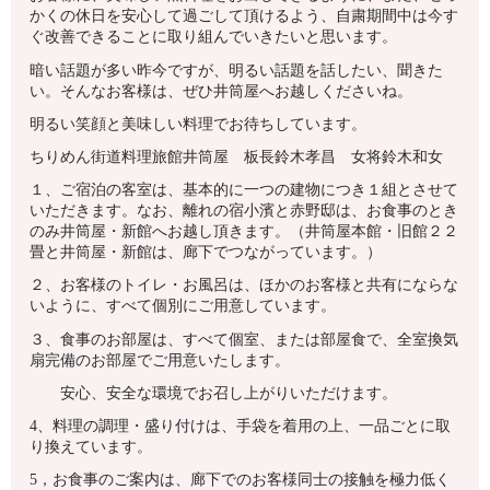
かくの休日を安心して過ごして頂けるよう、自粛期間中は今す
ぐ改善できることに取り組んでいきたいと思います。
暗い話題が多い昨今ですが、明るい話題を話したい、聞きた
い。そんなお客様は、ぜひ井筒屋へお越しくださいね。
明るい笑顔と美味しい料理でお待ちしています。
ちりめん街道料理旅館井筒屋 板長鈴木孝昌 女将鈴木和女
１、ご宿泊の客室は、基本的に一つの建物につき１組とさせて
いただきます。なお、離れの宿小濱と赤野邸は、お食事のとき
のみ井筒屋・新館へお越し頂きます。（井筒屋本館・旧館２２
畳と井筒屋・新館は、廊下でつながっています。）
２、お客様のトイレ・お風呂は、ほかのお客様と共有にならな
いように、すべて個別にご用意しています。
３、食事のお部屋は、すべて個室、または部屋食で、全室換気
扇完備のお部屋でご用意いたします。
安心、安全な環境でお召し上がりいただけます。
4、料理の調理・盛り付けは、手袋を着用の上、一品ごとに取
り換えています。
5，お食事のご案内は、廊下でのお客様同士の接触を極力低く