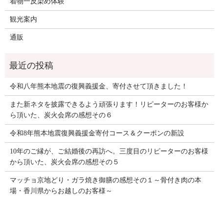
着物一反染め体験
観光案内
通販
令和八年熊本地震の復興義援金、寄付させて頂きました！
また新ネタを披露できるよう頑張ります！リピーターのお客様か
ら頂いた、炭火会席の感想その６
令和8年熊本地震復興義援金寄付コース＆クーポンの新設
10年のご縁が、ご結婚後の再訪へ。三度目のリピーターのお客様
から頂いた、炭火会席の感想その５
マッチョ京地どり・ガラ焼き御膳の感想その１～骨付き肉の本
場・香川県からお越しのお客様～