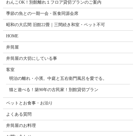
わんこOK！別館離れ１フロア貸切プランのご案内
季節の魚との一期一会・医食同源会席
昭和の大広間 旧館22畳｜三間続き和室・ペット不可
HOME
井筒屋
井筒屋の大切にしている事
客室
明治の離れ・小濱。中庭と五右衛門風呂を愛でる。
猫と遊べる！築90年の古民家！別館貸切プラン
ペットとお食事・お泊り
よくある質問
井筒屋のお料理