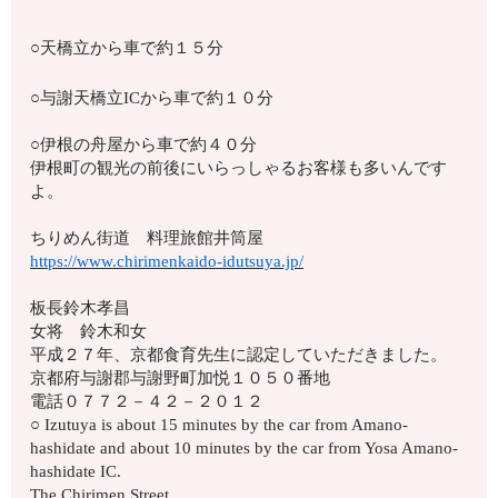
○天橋立から車で約１５分
○与謝天橋立ICから車で約１０分
○伊根の舟屋から車で約４０分
伊根町の観光の前後にいらっしゃるお客様も多いんです
よ。
ちりめん街道 料理旅館井筒屋
https://www.chirimenkaido-idutsuya.jp/
板長鈴木孝昌
女将 鈴木和女
平成２７年、京都食育先生に認定していただきました。
京都府与謝郡与謝野町加悦１０５０番地
電話０７７２－４２－２０１２
○ Izutuya is about 15 minutes by the car from Amano-
hashidate and about 10 minutes by the car from Yosa Amano-
hashidate IC.
The Chirimen Street