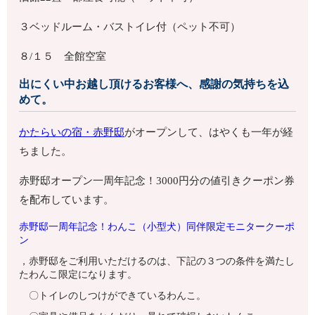
３ベッドルーム・バストイレ付（ペット不可）
８/１５ 全館空室
出にくい中お越し頂けるお客様へ、感謝の気持ちを込
めて。
かたらいの宿・赤野邸
がオープンして、はやくも一年が経
ちました。
赤野邸オープン一周年記念！3000円分の値引きクーポン券
を配布しています。
赤野邸一周年記念！わんこ（小型犬）同伴限定モニタークーポ
ン
，赤野邸をご利用いただけるのは、下記の３つの条件を満たし
たわんこ限定になります。
〇トイレのしつけができているわんこ。