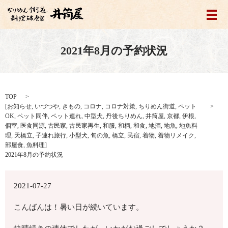
メ
2021年8月の予約状況
TOP
[
お知らせ
,
いづつや
,
きもの
,
コロナ
,
コロナ対策
,
ちりめん街道
,
ペット
OK
,
ペット同伴
,
ペット連れ
,
中型犬
,
丹後ちりめん
,
井筒屋
,
京都
,
伊根
,
個室
,
医食同源
,
古民家
,
古民家再生
,
和服
,
和柄
,
和食
,
地酒
,
地魚
,
地魚料
理
,
天橋立
,
子連れ旅行
,
小型犬
,
旬の魚
,
橋立
,
民宿
,
着物
,
着物リメイク
,
部屋食
,
魚料理
]
2021年8月の予約状況
2021-07-27
こんばんは！暑い日が続いています。