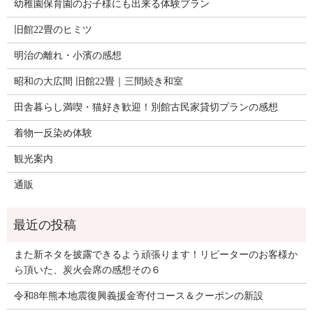
幼稚園保育園のお子様にも出来る体験プラン
旧館22畳のヒミツ
明治の離れ・小濱の感想
昭和の大広間 旧館22畳｜三間続き和室
田舎暮らし満喫・猫好き歓迎！別館古民家貸切プランの感想
着物一反染め体験
観光案内
通販
また新ネタを披露できるよう頑張ります！リピーターのお客様か
ら頂いた、炭火会席の感想その６
令和8年熊本地震復興義援金寄付コース＆クーポンの新設