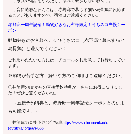
〇家具や備品をかんだり、暴れて破損しないわんこ。
〇音に過敏なわんこは、赤野邸で暮らす猫や烏骨鶏に反応す
ることがありますので、宿泊はご遠慮ください。
赤野邸一周年記念！動物好きなお客様限定！うちのコ自慢クー
ポン
動物好きのお客様へ。ぜひうちのコ（赤野邸で暮らす猫と
烏骨鶏）と遊んでください！
ご利用いただいた方には、チュールをお用意してお待ちしてい
ます。
※動物が苦手な方、嫌いな方のご利用はご遠慮ください。
〇井筒屋のHPからの直接予約特典が、さらにお得になりまし
た！ぜひご覧くださいね。
（直接予約特典と、赤野邸一周年記念クーポンとの併用
も可能です。）
井筒屋の直接予約限定特典
https://www.chirimenkaido-
idutsuya.jp/news/683