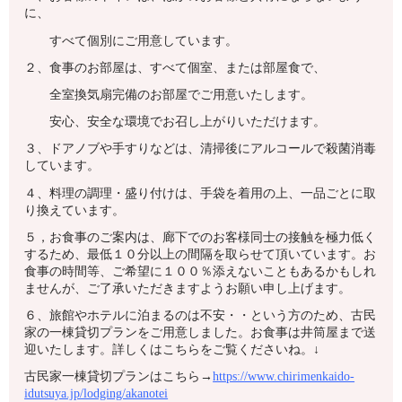
に、
すべて個別にご用意しています。
２、食事のお部屋は、すべて個室、または部屋食で、
全室換気扇完備のお部屋でご用意いたします。
安心、安全な環境でお召し上がりいただけます。
３、ドアノブや手すりなどは、清掃後にアルコールで殺菌消毒
しています。
４、料理の調理・盛り付けは、手袋を着用の上、一品ごとに取
り換えています。
５，お食事のご案内は、廊下でのお客様同士の接触を極力低く
するため、最低１０分以上の間隔を取らせて頂いています。お
食事の時間等、ご希望に１００％添えないこともあるかもしれ
ませんが、ご了承いただきますようお願い申し上げます。
６、旅館やホテルに泊まるのは不安・・という方のため、古民
家の一棟貸切プランをご用意しました。お食事は井筒屋まで送
迎いたします。詳しくはこちらをご覧くださいね。↓
古民家一棟貸切プランはこちら→
https://www.chirimenkaido-
idutsuya.jp/lodging/akanotei