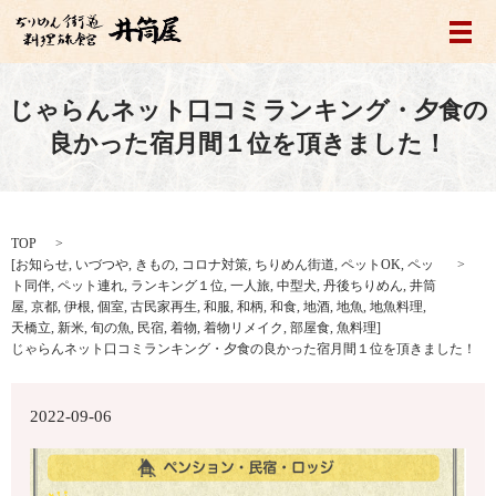
メ
じゃらんネット口コミランキング・夕食の
良かった宿月間１位を頂きました！
TOP
[
お知らせ
,
いづつや
,
きもの
,
コロナ対策
,
ちりめん街道
,
ペットOK
,
ペッ
ト同伴
,
ペット連れ
,
ランキング１位
,
一人旅
,
中型犬
,
丹後ちりめん
,
井筒
屋
,
京都
,
伊根
,
個室
,
古民家再生
,
和服
,
和柄
,
和食
,
地酒
,
地魚
,
地魚料理
,
天橋立
,
新米
,
旬の魚
,
民宿
,
着物
,
着物リメイク
,
部屋食
,
魚料理
]
じゃらんネット口コミランキング・夕食の良かった宿月間１位を頂きました！
2022-09-06