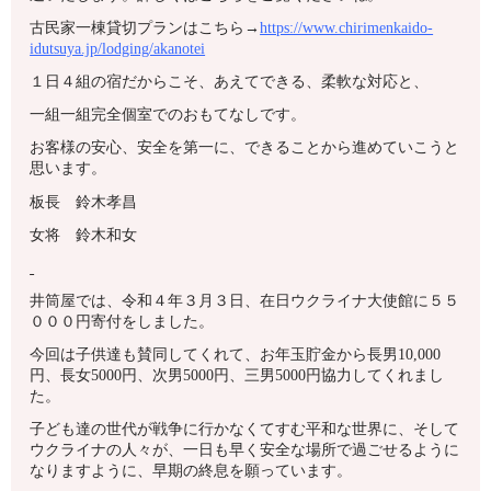
古民家一棟貸切プランはこちら→
https://www.chirimenkaido-
idutsuya.jp/lodging/akanotei
１日４組の宿だからこそ、あえてできる、柔軟な対応と、
一組一組完全個室でのおもてなしです。
お客様の安心、安全を第一に、できることから進めていこうと
思います。
板長 鈴木孝昌
女将 鈴木和女
井筒屋では、令和４年３月３日、在日ウクライナ大使館に５５
０００円寄付をしました。
今回は子供達も賛同してくれて、お年玉貯金から長男10,000
円、長女5000円、次男5000円、三男5000円協力してくれまし
た。
子ども達の世代が戦争に行かなくてすむ平和な世界に、そして
ウクライナの人々が、一日も早く安全な場所で過ごせるように
なりますように、早期の終息を願っています。