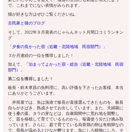
で、これまでにない表情がみられます。
猫が好きな方はぜひご覧くださいね。
古民家と猫のブログ
そして、2022年９月発表のじゃらんネット月間口コミランキン
グ
「夕食の良かった宿（近畿・北陸地域 民宿部門）」
３
か月連続の一位を獲得しました！
加えて、
「泊まってよかった宿・総合（近畿・北陸地域 民宿
部門）」
第二位を獲得しました！
板長・鈴木孝昌の魚料理に、高い評価を下さったお客様、本当
にありがとうございます。
井筒屋では、魚は漁港で板長が直接選んできたものを、板長
自らがさばき、熟成させてお出ししています。また、天婦羅に
使う桑の葉、タラの芽などは、自粛期間中に荒れ地を開墾し
て、苗を移植して育てているものから、毎週使う分だけ摘み取
っています。さらに、庭で育てている烏骨鶏の卵は有精卵なの
で、母鳥が温めるとひなが孵ります。魚にしろ植物にしろ、そ