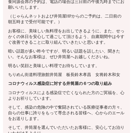
食同源会席の予約は、電話の場合は三日前の午後九時までにお
願いいたします。
（じゃらんネットおよび井筒屋HPからのご予約は、二日前の
朝五時まで受付可能です。）
お客様に、美味しい魚料理をお出しできるように、また、せっ
かくの休日を安心して過ごして頂けるよう、自粛期間中は今す
ぐ改善できることに取り組んでいきたいと思います。
暗い話題が多い昨今ですが、明るい話題を話したい、聞きた
い。そんなお客様は、ぜひ井筒屋へお越しくださいね。
明るい笑顔と美味しい料理でお待ちしています。
ちりめん街道料理旅館井筒屋 板長鈴木孝昌 女将鈴木和女
コロナウィルス感染症に対する井筒屋の６つの取り組み
コロナウィルスによる感染症で亡くなられた方のご冥福を、心
よりお祈りしています。
そして、感染の危険の中で奮闘されている医療従事者の方々、
自らの仕事に誇りをもって専念される皆様へ、心からのエール
をお送りします。
そして、井筒屋を選んでいただいたお客様に、安心してお泊り