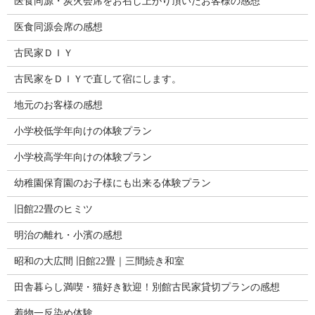
医食同源・炭火会席をお召し上がり頂いたお客様の感想
医食同源会席の感想
古民家ＤＩＹ
古民家をＤＩＹで直して宿にします。
地元のお客様の感想
小学校低学年向けの体験プラン
小学校高学年向けの体験プラン
幼稚園保育園のお子様にも出来る体験プラン
旧館22畳のヒミツ
明治の離れ・小濱の感想
昭和の大広間 旧館22畳｜三間続き和室
田舎暮らし満喫・猫好き歓迎！別館古民家貸切プランの感想
着物一反染め体験