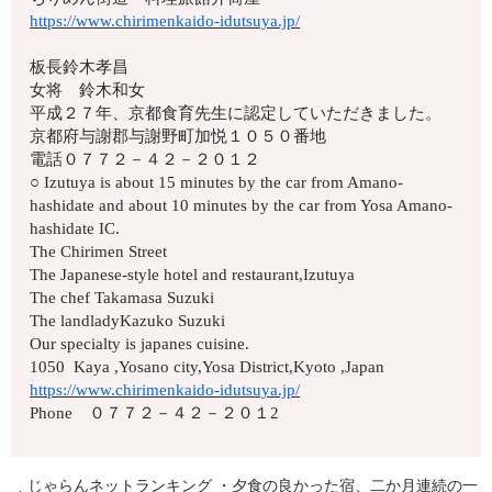
https://www.chirimenkaido-idutsuya.jp/
板長鈴木孝昌
女将 鈴木和女
平成２７年、京都食育先生に認定していただきました。
京都府与謝郡与謝野町加悦１０５０番地
電話０７７２－４２－２０１２
○ Izutuya is about 15 minutes by the car from Amano-
hashidate and about 10 minutes by the car from Yosa Amano-
hashidate IC.
The Chirimen Street
The Japanese-style hotel and restaurant,Izutuya
The chef Takamasa Suzuki
The landladyKazuko Suzuki
Our specialty is japanes cuisine.
1050 Kaya ,Yosano city,Yosa District,Kyoto ,Japan
https://www.chirimenkaido-idutsuya.jp/
Phone ０７７２－４２－２０１2
じゃらんネットランキング ・夕食の良かった宿、二か月連続の一