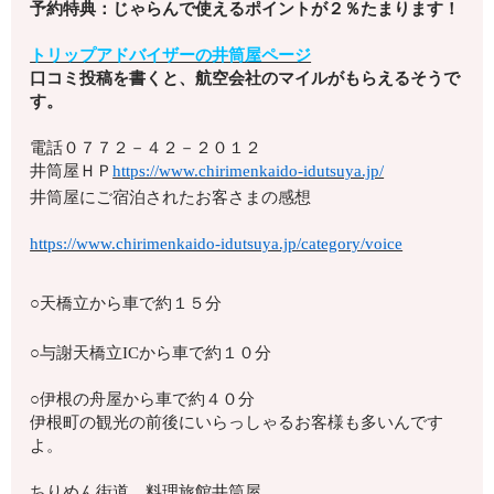
予約特典：じゃらんで使えるポイントが２％たまります！
トリップアドバイザーの井筒屋ページ
口コミ投稿を書くと、航空会社のマイルがもらえるそうで
す。
電話
０７７２－４２－２０１２
井筒屋ＨＰ
https://www.chirimenkaido-idutsuya.jp/
井筒屋にご宿泊されたお客さまの感想
https://www.chirimenkaido-idutsuya.jp/category/voice
○天橋立から車で約１５分
○与謝天橋立ICから車で約１０分
○伊根の舟屋から車で約４０分
伊根町の観光の前後にいらっしゃるお客様も多いんです
よ。
ちりめん街道 料理旅館井筒屋