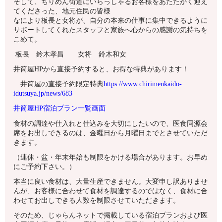
そして、ちりめん街道にいらっしゃるお客様をあたたかく迎え
てくださった、地元住民の皆様
なにより板長と女将が、自分の本来の仕事に集中できるように
サポートしてくれたスタッフと家族へ心からの感謝の気持ちを
こめて。
板長 鈴木孝昌 女将 鈴木和女
井筒屋HPから直接予約すると、お得な特典があります！
井筒屋の直接予約限定特典
https://www.chirimenkaido-
idutsuya.jp/news/683
井筒屋HP宿泊プラン一覧画面
食材の調達や仕入れと仕込みを大切にしたいので、医食同源会
席をお出しできるのは、金曜日から月曜日までとさせていただ
きます。
（連休・盆・年末年始も制限をかける場合があります。お早め
にご予約下さい。）
本当に良い食材は、大量生産できません。大変申し訳ありませ
んが、お客様に合わせて食材を調達するのではなく、食材に合
わせてお出しできる人数を制限させていただきます。
そのため、じゃらんネットで掲載している宿泊プランおよび医