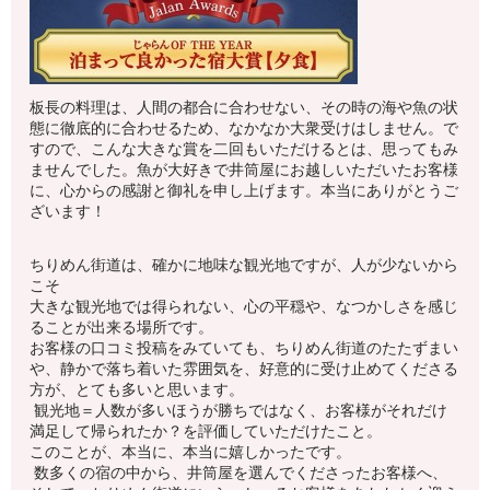
板長の料理は、人間の都合に合わせない、その時の海や魚の状
態に徹底的に合わせるため、なかなか大衆受けはしません。で
すので、こんな大きな賞を二回もいただけるとは、思ってもみ
ませんでした。魚が大好きで井筒屋にお越しいただいたお客様
に、心からの感謝と御礼を申し上げます。本当にありがとうご
ざいます！
ちりめん街道は、確かに地味な観光地ですが、人が少ないから
こそ
大きな観光地では得られない、心の平穏や、なつかしさを感じ
ることが出来る場所です。
お客様の口コミ投稿をみていても、ちりめん街道のたたずまい
や、静かで落ち着いた雰囲気を、好意的に受け止めてくださる
方が、とても多いと思います。
観光地＝人数が多いほうが勝ちではなく、お客様がそれだけ
満足して帰られたか？を評価していただけたこと。
このことが、本当に、本当に嬉しかったです。
数多くの宿の中から、井筒屋を選んでくださったお客様へ、