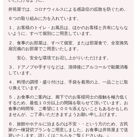
いただけるように、
井筒屋では、コロナウィルスによる感染症の拡散を防ぐため、
６つの取り組みに力を入れています。
１、お客様のトイレ・お風呂は、ほかのお客様と共有にならな
いように、すべて個別にご用意しています。
２、食事のお部屋は、すべて個室、または部屋食で、全室換気
扇完備のお部屋でご用意いたします。
安心、安全な環境でお召し上がりいただけます。
３、ドアノブや手すりなどは、清掃後にアルコールで殺菌消毒
しています。
４、料理の調理・盛り付けは、手袋を着用の上、一品ごとに取
り換えています。
５，お食事のご案内は、廊下でのお客様同士の接触を極力低く
するため、最低１０分以上の間隔を取らせて頂いています。お
食事の時間等、ご希望に１００％添えないこともあるかもしれ
ませんが、ご了承いただきますようお願い申し上げます。
６、旅館やホテルに泊まるのは不安・・という方のため、古民
家の一棟貸切プランをご用意しました。お食事は井筒屋まで送
迎いたします。詳しくはこちらをご覧くださいね。↓