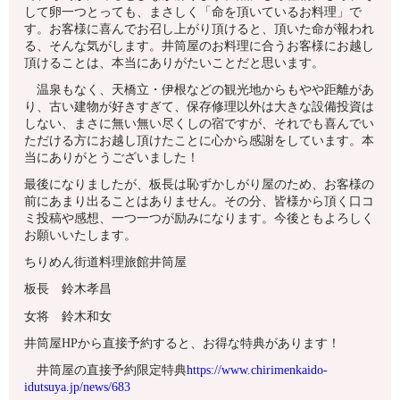
して卵一つとっても、まさしく「命を頂いているお料理」で
す。お客様に喜んでお召し上がり頂けると、頂いた命が報われ
る、そんな気がします。井筒屋のお料理に合うお客様にお越し
頂けることは、本当にありがたいことだと思います。
温泉もなく、天橋立・伊根などの観光地からもやや距離があ
り、古い建物が好きすぎて、保存修理以外は大きな設備投資は
しない、まさに無い無い尽くしの宿ですが、それでも喜んでい
ただける方にお越し頂けたことに心から感謝をしています。本
当にありがとうございました！
最後になりましたが、板長は恥ずかしがり屋のため、お客様の
前にあまり出ることはありません。その分、皆様から頂く口コ
ミ投稿や感想、一つ一つが励みになります。今後ともよろしく
お願いいたします。
ちりめん街道料理旅館井筒屋
板長 鈴木孝昌
女将 鈴木和女
井筒屋HPから直接予約すると、お得な特典があります！
井筒屋の直接予約限定特典
https://www.chirimenkaido-
idutsuya.jp/news/683