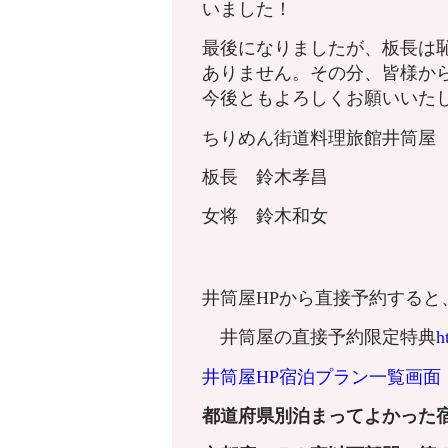
いました！
最後になりましたが、板長は
ありません。その分、皆様か
今後ともよろしくお願いいた
ちりめん街道料理旅館井筒屋
板長 鈴木孝昌
女将 鈴木和女
井筒屋HPから直接予約すると
井筒屋の直接予約限定特典
h
井筒屋HP宿泊プラン一覧画面
都道府県別泊まってよかった宿