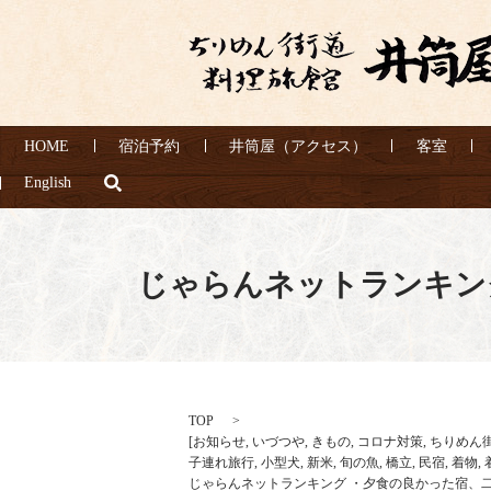
HOME
宿泊予約
井筒屋（アクセス）
客室
search
English
じゃらんネットランキン
TOP
[
お知らせ
,
いづつや
,
きもの
,
コロナ対策
,
ちりめん
子連れ旅行
,
小型犬
,
新米
,
旬の魚
,
橋立
,
民宿
,
着物
,
じゃらんネットランキング ・夕食の良かった宿、