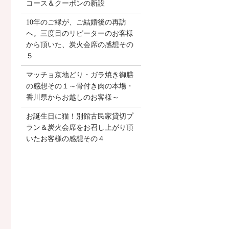
コース＆クーポンの新設
10年のご縁が、ご結婚後の再訪
へ。三度目のリピーターのお客様
から頂いた、炭火会席の感想その
５
マッチョ京地どり・ガラ焼き御膳
の感想その１～骨付き肉の本場・
香川県からお越しのお客様～
お誕生日に猫！別館古民家貸切プ
ラン＆炭火会席をお召し上がり頂
いたお客様の感想その４