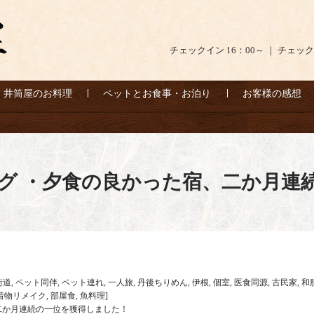
チェックイン 16：00～ ｜ チェック
井筒屋のお料理
ペットとお食事・お泊り
お客様の感想
グ ・夕食の良かった宿、二か月連
街道
,
ペット同伴
,
ペット連れ
,
一人旅
,
丹後ちりめん
,
伊根
,
個室
,
医食同源
,
古民家
,
和
着物リメイク
,
部屋食
,
魚料理
]
二か月連続の一位を獲得しました！