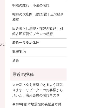
明治の離れ・小濱の感想
昭和の大広間 旧館22畳｜三間続き
和室
田舎暮らし満喫・猫好き歓迎！別
館古民家貸切プランの感想
着物一反染め体験
止になりました。
観光案内
通販
また新ネタを披露できるよう頑張
ります！リピーターのお客様から
頂いた、炭火会席の感想その６
令和8年熊本地震復興義援金寄付