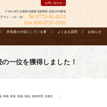
お問い合わせ
〒629-2403 京都府与謝郡与謝野町 加悦1050番地
Tel 0772-42-2012
アウト ～10：00
Fax 050-3737-3310
井筒屋の大切にしている事
よくある質問
お知らせ
続の一位を獲得しました！
服
,
和柄
,
和食
,
地酒
,
地魚
,
地魚料理
,
天橋立
,