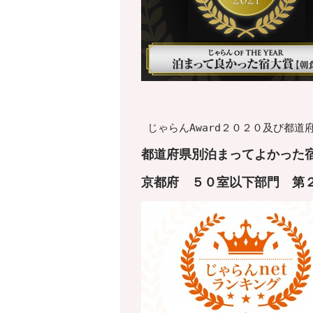
じゃらんAward２０２０及び都
都道府県別泊まってよかった宿
京都府
５０室以下
部門 第