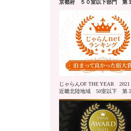
京都府
５０室以下
部門 第
じゃらんOF THE YEAR 20
近畿北陸地域 50室以下 第