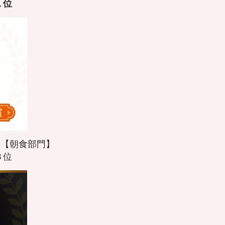
１
位
21 【朝食部門】
３位