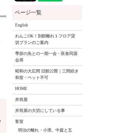
English
わんこOK！別館離れ１フロア貸
雰
切プランのご案内
さ
季節の魚との一期一会・医食同源
会席
昭和の大広間 旧館22畳｜三間続き
和室・ペット不可
HOME
井筒屋
井筒屋の大切にしている事
し
客室
明治の離れ・小濱。中庭と五