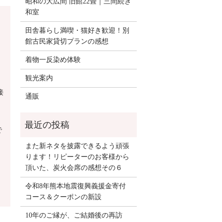
昭和の大広間 旧館22畳｜三間続き
和室
田舎暮らし満喫・猫好き歓迎！別
館古民家貸切プランの感想
着物一反染め体験
観光案内
接
通販
で
また新ネタを披露できるよう頑張
ります！リピーターのお客様から
頂いた、炭火会席の感想その６
令和8年熊本地震復興義援金寄付
コース＆クーポンの新設
10年のご縁が、ご結婚後の再訪