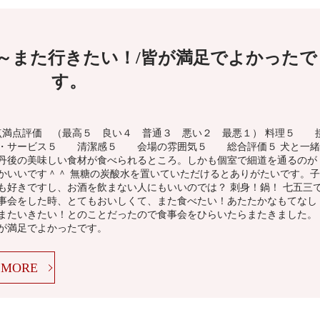
～また行きたい！/皆が満足でよかったで
す。
点満点評価 （最高５ 良い４ 普通３ 悪い２ 最悪１） 料理５ 
・サービス５ 清潔感５ 会場の雰囲気５ 総合評価５ 犬と一緒
丹後の美味しい食材が食べられるところ。しかも個室で細道を通るのが
かいいです＾＾ 無糖の炭酸水を置いていただけるとありがたいです。子
も好きですし、お酒を飲まない人にもいいのでは？ 刺身！鍋！ 七五三
事会をした時、とてもおいしくて、また食べたい！あたたかなもてなし
またいきたい！とのことだったので食事会をひらいたらまたきました。
が満足でよかったです。
MORE