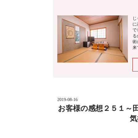
じ
に
で
る
術
来
2019-08-16
お客様の感想２５１～
気