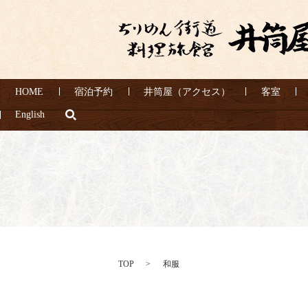
HOME
宿泊予約
井筒屋（アクセス）
客室
search
English
TOP
和服