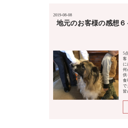
2019-08-08
地元のお客様の感想６
5
客
に
何
供
食
で
皆