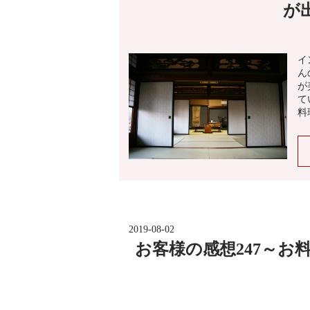
が
イ
ん
が
て
料
2019-08-02
お客様の感想247～