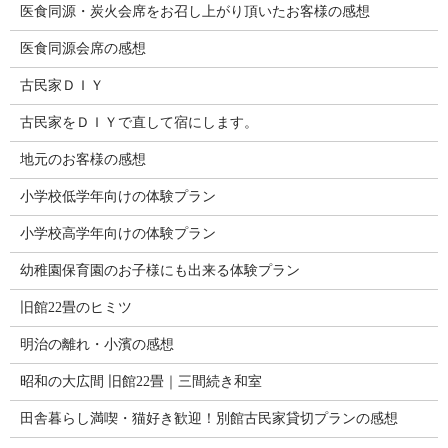
医食同源・炭火会席をお召し上がり頂いたお客様の感想
医食同源会席の感想
古民家ＤＩＹ
古民家をＤＩＹで直して宿にします。
地元のお客様の感想
小学校低学年向けの体験プラン
小学校高学年向けの体験プラン
幼稚園保育園のお子様にも出来る体験プラン
旧館22畳のヒミツ
明治の離れ・小濱の感想
昭和の大広間 旧館22畳｜三間続き和室
田舎暮らし満喫・猫好き歓迎！別館古民家貸切プランの感想