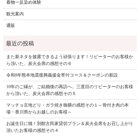
着物一反染め体験
観光案内
通販
また新ネタを披露できるよう頑張ります！リピーターのお客様か
ら頂いた、炭火会席の感想その６
令和8年熊本地震復興義援金寄付コース＆クーポンの新設
10年のご縁が、ご結婚後の再訪へ。三度目のリピーターのお客様
から頂いた、炭火会席の感想その５
マッチョ京地どり・ガラ焼き御膳の感想その１～骨付き肉の本
場・香川県からお越しのお客様～
お誕生日に猫！別館古民家貸切プラン＆炭火会席をお召し上がり
頂いたお客様の感想その４