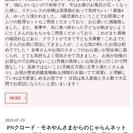
す。3組しかいないので余裕です。中はお家のお風呂が広～くなっ
た感じ。ステンレスの浴槽は清潔感があって気持ちいい！家族4
人、ゆったり浸かれました。 3歳児連れということでお部屋にオ
ムツの処理セットもご用意くださっており、お心遣いに感服致し
ました。また、食事中、先に食べ終わった子どもが飽きないよう
にたくさんのおもちゃをご用意くださっており、これがまた着物
の端切れなどあり、クラフトができて子ども大興奮！これまでた
くさんのお宿に宿泊してきましたが、こんな気の利いたお宿は初
めてでした！ 女将さんやお宿のスタッフのお心遣いが宿全体に感
じられ、とても気持ちよく宿泊させて頂きました。 お魚が自慢の
お宿なのでお肉はないこと(丹後の美味しいお魚頂きに行くので問
題なし！)、温泉ではないこと(天橋立方面に立寄り湯たくさんあ
り)、お宿が歴史的建造物級(お掃除行き届いてて清潔)、と理解し
ていれば大変楽しめるお宿です！ 次回は友人家族と大人数で大広
間でお世話になりたいと思いまいます！
MORE
2019-07-19
PNクロード・モネやんさまからのじゃらんネット