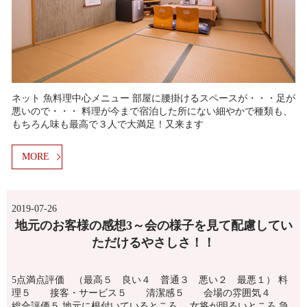
ネット 魚料理中心メニュー 部屋に腰掛けるスペースが・・・足が
悪いので・・・ 料理が今まで宿泊した所にない細やかで種類も、
もちろん味も最高で３人で大満足！又来ます
MORE
2019-07-26
地元のお客様の感想3～会の様子を見て配慮してい
ただけるやさしさ！！
5点満点評価 （最高５ 良い４ 普通３ 悪い２ 最悪１） 料
理５ 接客・サービス５ 清潔感５ 会場の雰囲気４
総合評価５ 地元に根付いているところ。 女将が明るいところ 急