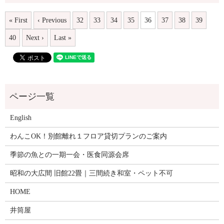
« First
‹ Previous
32
33
34
35
36
37
38
39
40
Next ›
Last »
English
わんこOK！別館離れ１フロア貸切プランのご案内
季節の魚との一期一会・医食同源会席
昭和の大広間 旧館22畳｜三間続き和室・ペット不可
HOME
井筒屋