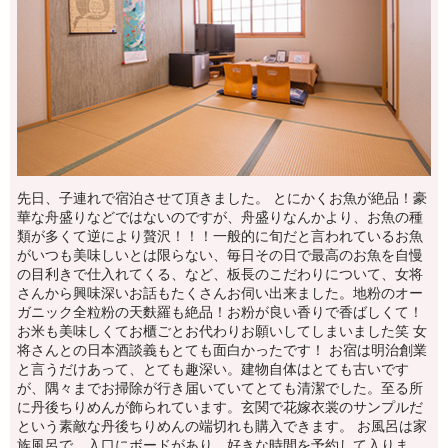
先日、子連れで宿泊させて頂きました。 とにかくお魚が絶品！豪
華な舟盛りなどではないのですが、舟盛りなんかより、お魚の種
類が多くて逆により贅沢！！！一般的に旬だと言われているお魚
がいつも美味しいとは限らない、毎日その日で最高のお魚を自慢
の目利きで仕入れてくる、など、板長のこだわりについて、女将
さんから興味深いお話もたくさんお伺い出来ました。地粉のオー
ガニック全粒粉の天麩羅も絶品！お粉が良い香りで香ばしくて！
お米も美味しくてお櫃ごとお代わりお願いしてしまいました笑 女
将さんとの日本酒談義もとても面白かったです！ お宿は明治創業
と言うだけあって、とても趣深い。建物自体はとても古いです
が、隅々までお掃除が行き届いていてとても清潔でした。至る所
に丹後ちりめんが飾られています。玄関で花嫁衣裳のサンプルだ
という素敵な丹後ちりめんの端切れも購入できます。 お風呂は家
族風呂で、入口にボードがあり、好きな時間を予約して入りま