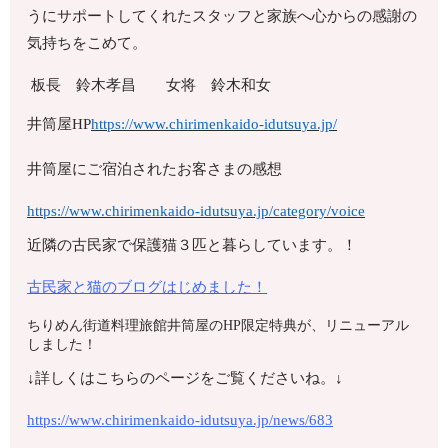
うにサポートしてくれたスタッフと家族へ心からの感謝の
気持ちをこめて。
板長 鈴木孝昌 女将 鈴木和女
井筒屋HP
https://www.chirimenkaido-idutsuya.jp/
井筒屋にご宿泊されたお客さまの感想
https://www.chirimenkaido-idutsuya.jp/category/voice
近隣の古民家で保護猫３匹と暮らしています。！
古民家と猫のブログはじめました！
ちりめん街道料理旅館井筒屋のHP限定特典が、リニューアル
しました！
↓詳しくはこちらのページをご覧くださいね。↓
https://www.chirimenkaido-idutsuya.jp/news/683