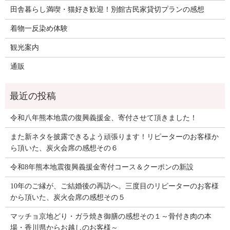
田舎暮らし満喫・猫好き歓迎！別館古民家貸切プランの感想
着物一反染め体験
観光案内
通販
令和八年熊本地震の復興義援金、寄付させて頂きました！
また新ネタを披露できるよう頑張ります！リピーターのお客様か
ら頂いた、炭火会席の感想その６
令和8年熊本地震復興義援金寄付コース＆クーポンの新設
10年のご縁が、ご結婚後の再訪へ。三度目のリピーターのお客様
から頂いた、炭火会席の感想その５
マッチョ京地どり・ガラ焼き御膳の感想その１～骨付き肉の本
場・香川県からお越しのお客様～