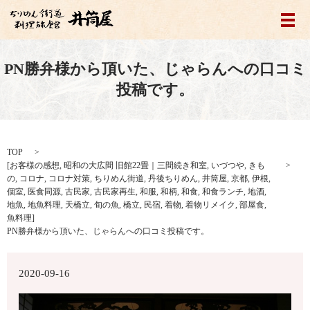
メ
PN勝弁様から頂いた、じゃらんへの口コミ
投稿です。
TOP
[
お客様の感想
,
昭和の大広間 旧館22畳｜三間続き和室
,
いづつや
,
きも
の
,
コロナ
,
コロナ対策
,
ちりめん街道
,
丹後ちりめん
,
井筒屋
,
京都
,
伊根
,
個室
,
医食同源
,
古民家
,
古民家再生
,
和服
,
和柄
,
和食
,
和食ランチ
,
地酒
,
地魚
,
地魚料理
,
天橋立
,
旬の魚
,
橋立
,
民宿
,
着物
,
着物リメイク
,
部屋食
,
魚料理
]
PN勝弁様から頂いた、じゃらんへの口コミ投稿です。
2020-09-16