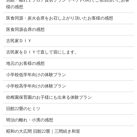
別館・離れ１フロア貸切プラン（ペットOK)でご宿泊頂いたお客
様の感想
医食同源・炭火会席をお召し上がり頂いたお客様の感想
医食同源会席の感想
古民家ＤＩＹ
古民家をＤＩＹで直して宿にします。
地元のお客様の感想
小学校低学年向けの体験プラン
小学校高学年向けの体験プラン
幼稚園保育園のお子様にも出来る体験プラン
旧館22畳のヒミツ
明治の離れ・小濱の感想
昭和の大広間 旧館22畳｜三間続き和室