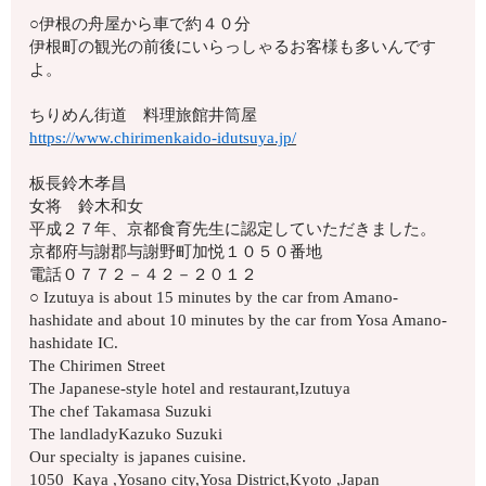
○伊根の舟屋から車で約４０分
伊根町の観光の前後にいらっしゃるお客様も多いんです
よ。
ちりめん街道 料理旅館井筒屋
https://www.chirimenkaido-idutsuya.jp/
板長鈴木孝昌
女将 鈴木和女
平成２７年、京都食育先生に認定していただきました。
京都府与謝郡与謝野町加悦１０５０番地
電話０７７２－４２－２０１２
○ Izutuya is about 15 minutes by the car from Amano-
hashidate and about 10 minutes by the car from Yosa Amano-
hashidate IC.
The Chirimen Street
The Japanese-style hotel and restaurant,Izutuya
The chef Takamasa Suzuki
The landladyKazuko Suzuki
Our specialty is japanes cuisine.
1050 Kaya ,Yosano city,Yosa District,Kyoto ,Japan