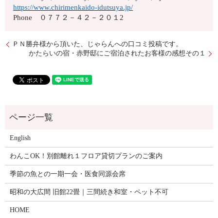
https://www.chirimenkaido-idutsuya.jp/
Phone ０７７２－４２－２０１2
ＰＮ勝弁様から頂いた、じゃらんへの口コミ投稿です。
かたらいの宿・赤野邸にご宿泊されたお客様の感想その１
English
わんこOK！別館離れ１フロア貸切プランのご案内
季節の魚との一期一会・医食同源会席
昭和の大広間 旧館22畳｜三間続き和室・ペット不可
HOME