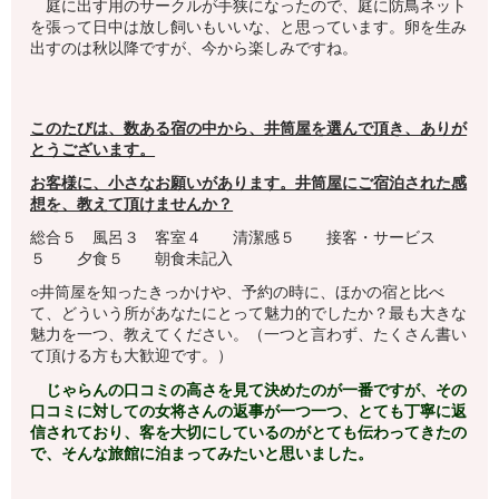
庭に出す用のサークルが手狭になったので、庭に防鳥ネット
を張って日中は放し飼いもいいな、と思っています。卵を生み
出すのは秋以降ですが、今から楽しみですね。
このたびは、数ある宿の中から、井筒屋を選んで頂き、ありが
とうございます。
お客様に、小さなお願いがあります。井筒屋
にご宿泊された感
想を、教えて頂けませんか？
総合５ 風呂３ 客室４ 清潔感５ 接客・サービス
５ 夕食５ 朝食未記入
○井筒屋を知ったきっかけや、予約の時に、ほかの宿と比べ
て、どういう所があなたにとって魅力的でしたか？最も大きな
魅力を一つ、教えてください。（一つと言わず、たくさん書い
て頂ける方も大歓迎です。）
じゃらんの口コミの高さを見て決めたのが一番ですが、その
口コミに対しての女将さんの返事が一つ一つ、とても丁寧に返
信されており、客を大切にしているのがとても伝わってきたの
で、そんな旅館に泊まってみたいと思いました。