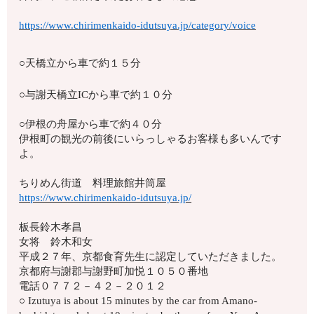
https://www.chirimenkaido-idutsuya.jp/category/voice
○天橋立から車で約１５分
○与謝天橋立ICから車で約１０分
○伊根の舟屋から車で約４０分
伊根町の観光の前後にいらっしゃるお客様も多いんです
よ。
ちりめん街道 料理旅館井筒屋
https://www.chirimenkaido-idutsuya.jp/
板長鈴木孝昌
女将 鈴木和女
平成２７年、京都食育先生に認定していただきました。
京都府与謝郡与謝野町加悦１０５０番地
電話０７７２－４２－２０１２
○ Izutuya is about 15 minutes by the car from Amano-