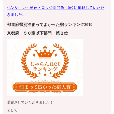
ペンション・
民宿・ロッジ部門第１0位に掲載していただ
きました。
都道府県別泊まってよかった宿ランキング2019
京都府
５０室以下
部門 第
２
位
受賞させていただきました！
そして