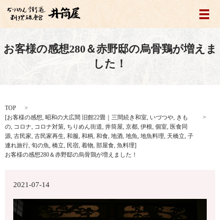
メ
お客様の感想280＆赤野邸の烏骨鶏が増えま
した！
TOP
[
お客様の感想
,
昭和の大広間 旧館22畳｜三間続き和室
,
いづつや
,
きも
の
,
コロナ
,
コロナ対策
,
ちりめん街道
,
井筒屋
,
京都
,
伊根
,
個室
,
医食同
源
,
古民家
,
古民家再生
,
和服
,
和柄
,
和食
,
地酒
,
地魚
,
地魚料理
,
天橋立
,
子
連れ旅行
,
旬の魚
,
橋立
,
民宿
,
着物
,
部屋食
,
魚料理
]
お客様の感想280＆赤野邸の烏骨鶏が増えました！
2021-07-14