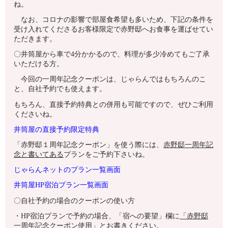
ね。
なお、コロナの影響で部屋食希望も多いため、下記の条件を
受け入れてくださるお客様限定で赤野邸へお食事を運ばせてい
ただきます。
〇井筒屋から車で4分かかるので、料理が多少冷めてもご了承
いただける方。
今回の一周年記念クーポンは、じゃらんではもちろんのこ
と、自社予約でも使えます。
もちろん、直接予約特典との併用も可能ですので、ぜひご利用
くださいね。
井筒屋の直接予約限定特典
「赤野邸１周年記念クーポン」を使う際には、
赤野邸一周年記
念と書いてある
プランをご予約下さいね。
じゃらんネットのプラン一覧画面
井筒屋HP宿泊プラン一覧画面
〇自社予約の場合のクーポンの使い方
・HP宿泊プランで予約の場合、「宿への要望」欄に
「赤野邸
一周年記念クーポン使用」とお書きください。