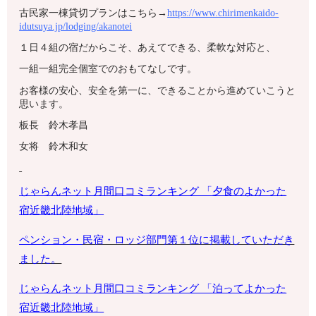
古民家一棟貸切プランはこちら→
https://www.chirimenkaido-
idutsuya.jp/lodging/akanotei
１日４組の宿だからこそ、あえてできる、柔軟な対応と、
一組一組完全個室でのおもてなしです。
お客様の安心、安全を第一に、できることから進めていこうと
思います。
板長 鈴木孝昌
女将 鈴木和女
じゃらんネット月間口コミランキング 「夕食のよかった
宿
近畿北陸地域
」
ペンション・
民宿・ロッジ部門第１位に掲載していただき
ました。
じゃらんネット月間口コミランキング 「泊ってよかった
宿近畿北陸地域」