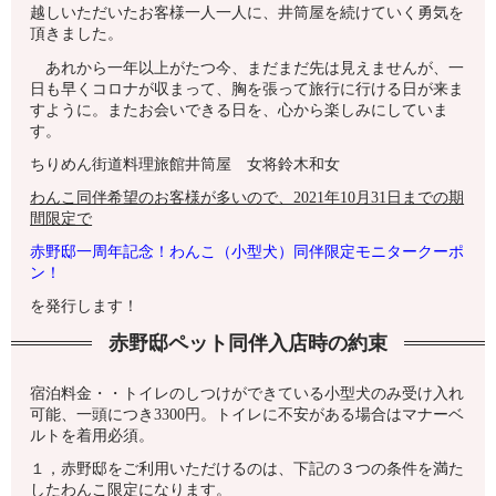
越しいただいたお客様一人一人に、井筒屋を続けていく勇気を
頂きました。
あれから一年以上がたつ今、まだまだ先は見えませんが、一
日も早くコロナが収まって、胸を張って旅行に行ける日が来ま
すように。またお会いできる日を、心から楽しみにしていま
す。
ちりめん街道料理旅館井筒屋 女将鈴木和女
わんこ同伴希望のお客様が多いので、2021年10月31日までの期
間限定で
赤野邸一周年記念！わんこ（小型犬）同伴限定モニタークーポ
ン！
を発行します！
赤野邸ペット同伴入店時の約束
宿泊料金・・トイレのしつけができている小型犬のみ受け入れ
可能、一頭につき3300円。トイレに不安がある場合はマナーベ
ルトを着用必須。
１，赤野邸をご利用いただけるのは、下記の３つの条件を満た
したわんこ限定になります。