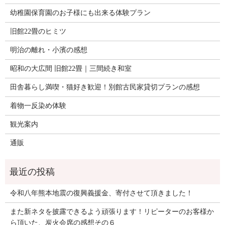
幼稚園保育園のお子様にも出来る体験プラン
旧館22畳のヒミツ
明治の離れ・小濱の感想
昭和の大広間 旧館22畳｜三間続き和室
田舎暮らし満喫・猫好き歓迎！別館古民家貸切プランの感想
着物一反染め体験
観光案内
通販
令和八年熊本地震の復興義援金、寄付させて頂きました！
また新ネタを披露できるよう頑張ります！リピーターのお客様か
ら頂いた、炭火会席の感想その６