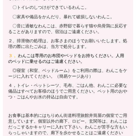
〇トイレのしつけができているわんこ。
〇家具や備品をかんだり、暴れて破損しないわんこ。
〇音に過敏なわんこは、赤野邸で暮らす猫や烏骨鶏に反応す
ることがありますので、宿泊はご遠慮ください。
２、排泄物の処理は、お客さまのほうでお願いいたします。処
理の際に出たごみは、当方で処分します。
３，
わんこ
は専用のお布団やベッドをお持ちください。
人用
のベッドに乗せるのはご遠慮ください。
◎寝室（和室、ベッドルーム）をご利用の際は、わんこをケ
ージに入れてください。（簡易ケージあり）
４，トイレ・ペットシーツ、毛布、ごはん他、わんこに必要な
備品はすべてお客様のほうでご用意ください。ペット用のおや
つ・ごはんやお水の持込は自由です。
お食事は基本的にはちりめん街道料理旅館井筒屋の個室でご用
意しています。個室以外の廊下、ロビー、玄関等は、わんこは
だっこするかキャリーに入れて下さい。わんこが苦手な方もい
らっしゃいますので、廊下を歩かせることはご遠慮ください