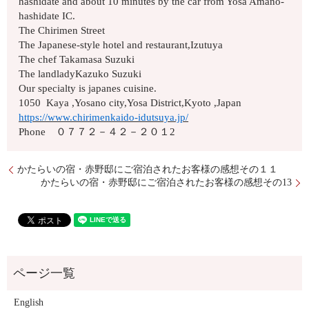
hashidate and about 10 minutes by the car from Yosa Amano-
hashidate IC.
The Chirimen Street
The Japanese-style hotel and restaurant,Izutuya
The chef Takamasa Suzuki
The landladyKazuko Suzuki
Our specialty is japanes cuisine.
1050 Kaya ,Yosano city,Yosa District,Kyoto ,Japan
https://www.chirimenkaido-idutsuya.jp/
Phone ０７７２－４２－２０１2
かたらいの宿・赤野邸にご宿泊されたお客様の感想その１１
かたらいの宿・赤野邸にご宿泊されたお客様の感想その13
English