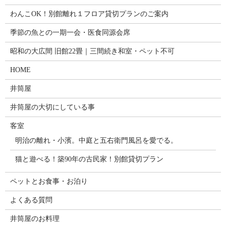
わんこOK！別館離れ１フロア貸切プランのご案内
季節の魚との一期一会・医食同源会席
昭和の大広間 旧館22畳｜三間続き和室・ペット不可
HOME
井筒屋
井筒屋の大切にしている事
客室
明治の離れ・小濱。中庭と五右衛門風呂を愛でる。
猫と遊べる！築90年の古民家！別館貸切プラン
ペットとお食事・お泊り
よくある質問
井筒屋のお料理