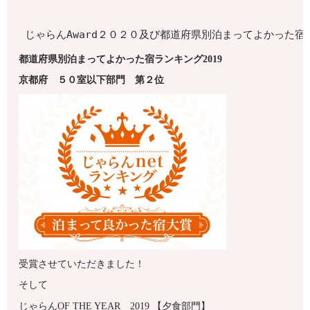
じゃらんAward２０２０及び都道府県別泊まってよかった
都道府県別泊まってよかった宿ランキング2019
京都府
５０室以下
部門 第
２
位
受賞させていただきました！
そして
じゃらんOF THE YEAR 2019 【夕食部門】