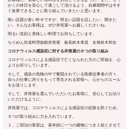
かくの休日を安心して過ごして頂けるよう、自粛期間中は今す
ぐ改善できることに取り組んでいきたいと思います。
暗い話題が多い昨今ですが、明るい話題を話したい、聞きた
い。そんなお客様は、ぜひ井筒屋へお越しくださいね。
明るい笑顔と美味しい料理でお待ちしています。
ちりめん街道料理旅館井筒屋 板長鈴木孝昌 女将鈴木和女
コロナウィルス感染症に対する井筒屋の６つの取り組み
コロナウィルスによる感染症で亡くなられた方のご冥福を、心
よりお祈りしています。
そして、感染の危険の中で奮闘されている医療従事者の方々、
自らの仕事に誇りをもって専念される皆様へ、心からのエール
をお送りします。
そして、井筒屋を選んでいただいたお客様に、安心してお泊り
いただけるように、
井筒屋では、コロナウィルスによる感染症の拡散を防ぐため、
６つの取り組みに力を入れています。
１、ご宿泊の客室は、基本的に一つの建物につき１組とさせて