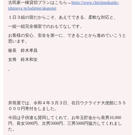
古民家一棟貸切プランはこちら→
https://www.chirimenkaido-
idutsuya.jp/lodging/akanotei
１日３組の宿だからこそ、あえてできる、柔軟な対応と、
一組一組完全個室でのおもてなしです。
お客様の安心、安全を第一に、できることから進めていこうと
思います。
板長 鈴木孝昌
女将 鈴木和女
井筒屋では、令和４年３月３日、在日ウクライナ大使館に５５
０００円寄付をしました。
今回は子供達も賛同してくれて、お年玉貯金から長男10,000
円、長女5000円、次男5000円、三男5000円協力してくれまし
た。