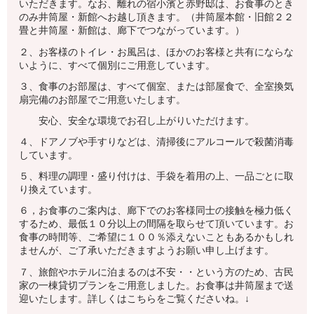
いただきます。なお、離れの宿小濱と赤野邸は、お食事のとき
のみ井筒屋・新館へお越し頂きます。（井筒屋本館・旧館２２
畳と井筒屋・新館は、廊下でつながっています。）
２、お客様のトイレ・お風呂は、ほかのお客様と共有にならな
いように、すべて個別にご用意しています。
３、食事のお部屋は、すべて個室、または部屋食で、全室換気
扇完備のお部屋でご用意いたします。
安心、安全な環境でお召し上がりいただけます。
４、ドアノブや手すりなどは、清掃後にアルコールで殺菌消毒
しています。
５、料理の調理・盛り付けは、手袋を着用の上、一品ごとに取
り換えています。
６，お食事のご案内は、廊下でのお客様同士の接触を極力低く
するため、最低１０分以上の間隔を取らせて頂いています。お
食事の時間等、ご希望に１００％添えないこともあるかもしれ
ませんが、ご了承いただきますようお願い申し上げます。
７、旅館やホテルに泊まるのは不安・・という方のため、古民
家の一棟貸切プランをご用意しました。お食事は井筒屋まで送
迎いたします。詳しくはこちらをご覧くださいね。↓