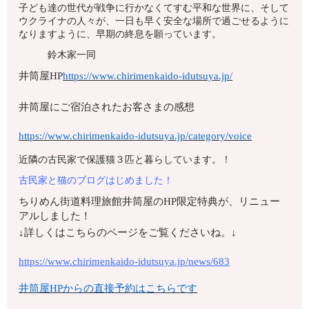
子ども達の世代が戦争に行かなくてすむ平和な世界に、そして
ウクライナの人々が、一日も早く安全な場所で過ごせるように
なりますように、早期の終息を願っています。
鈴木家一同
井筒屋HP
https://www.chirimenkaido-idutsuya.jp/
井筒屋にご宿泊されたお客さまの感想
https://www.chirimenkaido-idutsuya.jp/category/voice
近隣の古民家で保護猫３匹と暮らしています。！
古民家と猫のブログはじめました！
ちりめん街道料理旅館井筒屋のHP限定特典が、リニュー
アルしました！
↓詳しくはこちらのページをご覧くださいね。↓
https://www.chirimenkaido-idutsuya.jp/news/683
井筒屋HPからの直接予約はこちらです