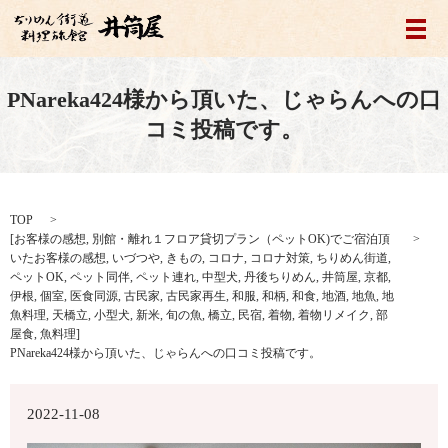
メ
PNareka424様から頂いた、じゃらんへの口
コミ投稿です。
TOP
[
お客様の感想
,
別館・離れ１フロア貸切プラン（ペットOK)でご宿泊頂
いたお客様の感想
,
いづつや
,
きもの
,
コロナ
,
コロナ対策
,
ちりめん街道
,
ペットOK
,
ペット同伴
,
ペット連れ
,
中型犬
,
丹後ちりめん
,
井筒屋
,
京都
,
伊根
,
個室
,
医食同源
,
古民家
,
古民家再生
,
和服
,
和柄
,
和食
,
地酒
,
地魚
,
地
魚料理
,
天橋立
,
小型犬
,
新米
,
旬の魚
,
橋立
,
民宿
,
着物
,
着物リメイク
,
部
屋食
,
魚料理
]
PNareka424様から頂いた、じゃらんへの口コミ投稿です。
2022-11-08