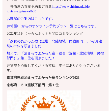
井筒屋の直接予約限定特典
https://www.chirimenkaido-
idutsuya.jp/news/683
お部屋のご案内はこちらです。
井筒屋HPからのオンライン予約プラン一覧はこちらです。
2022年11月じゃらんネット月間口コミランキング
「夕食の良かった宿（近畿・北陸地域 民宿部門）」
5
か月連
続の一位を
頂きました！
加えて、
「泊まってよかった宿・総合（近畿・北陸地域 民宿
部門）」
第二位を
頂きました！
井筒屋を応援してくださる皆様、本当にありがとうございま
す。
都道府県別泊まってよかった宿ランキング2021
京都府
５０室以下
部門 第１
位