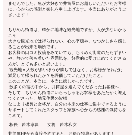
ませんでした。魚が大好きで井筒屋にお越しいただいたお客様
に、心からの感謝と御礼を申し上げます。本当にありがとうご
ざいます！
ちりめん街道は、確かに地味な観光地ですが、人が少ないから
こそ
大きな観光地では得られない、心の平穏や、なつかしさを感じ
ることが出来る場所です。
お客様の口コミ投稿をみていても、ちりめん街道のたたずまい
や、静かで落ち着いた雰囲気を、好意的に受け止めてくださる
方が、とても多いと思います。
観光地＝人数が多いほうが勝ちではなく、お客様がそれだけ
満足して帰られたか？を評価していただけたこと。
このことが、本当に、本当に嬉しかったです。
数多くの宿の中から、井筒屋を選んでくださったお客様へ、
そして、ちりめん街道にいらっしゃるお客様をあたたかく迎え
てくださった、地元住民の皆様
なにより板長と女将が、自分の本来の仕事に集中できるように
サポートしてくれたスタッフと家族へ心からの感謝の気持ちを
こめて。
板長 鈴木孝昌 女将 鈴木和女
井筒屋HPから直接予約すると、お得な特典があります！