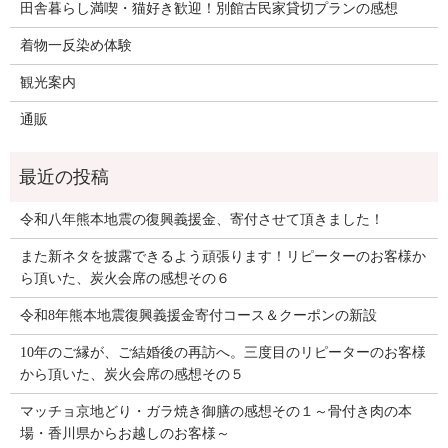
田舎暮らし満喫・猫好き歓迎！別館古民家貸切プランの感想
着物一反染め体験
観光案内
通販
令和八年熊本地震の復興義援金、寄付させて頂きました！
また新ネタを披露できるよう頑張ります！リピーターのお客様か
ら頂いた、炭火会席の感想その６
令和8年熊本地震復興義援金寄付コース＆クーポンの新設
10年のご縁が、ご結婚後の再訪へ。三度目のリピーターのお客様
から頂いた、炭火会席の感想その５
マッチョ京地どり・ガラ焼き御膳の感想その１～骨付き肉の本
場・香川県からお越しのお客様～