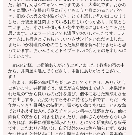
た。朝ごはんはシフォンケーキまであり、大満足です。おかみ
さんに聞いた伊根の舟屋に行くとちょうど舟にのることがで
き、初めての異文化体験ができ、とても楽しい思い出になりま
した。丹後王国は閉まっているお店もいくつかあり、閑散とし
ていました。小さい子供が広い芝生で遊ぶにはいいところだと
思います。ジェラードはとても濃厚でおいしかったです。Tフ
ァームにも行きとてもおいしいハムサンドをいただきました。
またいつか料理長の心のこもった魚料理を食べに行きたいと思
っています。おかみさんとトイプードルに会えるのを楽しみに
しています。
areka424様、ご宿泊ありがとうございました！数多の宿の中
から、井筒屋を選んでくださり、本当にありがとうございま
す！
何より、板長の魚料理を楽しみにしてくださり、ありがとう
ございます。井筒屋では、板長が自ら漁港まで赴き、水揚げさ
れた魚の中から良いものだけを選び、個体に応じた熟成をさせ
てお出しする、ただひたすらそれに特化した宿です。ただ、長
年培ってきた目利きの技術と、毒がない魚であれば、どんな魚
でとりあえず仕入れてみるチャレンジ精神の旺盛さから、他の
飲食店の方から目利きを頼まれたり、漁師さんがわからない魚
があれば、板長に種類を聞かれたり、とにかく研究熱心な板長
です。こだわりが強い分、自分以外の人に魚を触らせず、なお
かつ仕入れと仕込みにしっかり時間をかけたいため、基本的に