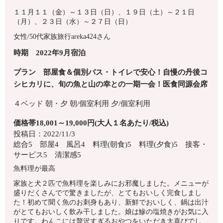
１１月１１（金）～１３日（日）、１９日（土）～２１日
（月）、２３日（水）～２７日（日）
女性/50代
家族旅行
areka424さん
時期 2022年9月宿泊
プラン 部屋食＆個別バス・トイレで安心！自慢の丹後コ
シヒカリに、旬の魚と山の幸との一期一会！医食同源会席
４ベッド
朝・夕
朝/個室利用
夕/個室利用
価格帯18,001～19,000円(大人１名あたり/税込)
投稿日：2022/11/3
総合5 部屋4 風呂4 料理(朝食)5 料理(夕食)5 接客・
サービス5 清潔感5
魚料理が最高
家族と犬２匹で魚料理を楽しみにお邪魔しました。メニューが
盛りだくさんでで驚きましたが、とてもおいしく完食しまし
た！初めて聞く魚のお刺身もあり、新鮮でおいしく、鍋は出汁
がとてもおいしく飲み干しました。娘は鰺の塩焼きがお気に入
りです。わんこには贅沢すぎるおやつをいただき大喜びでし