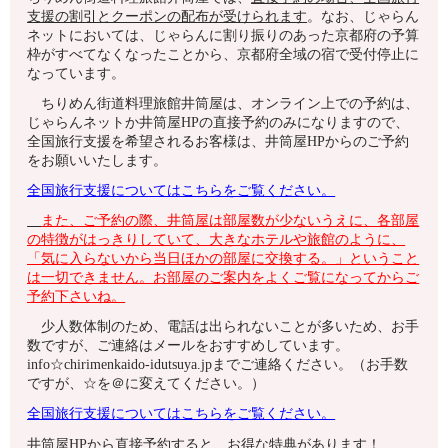
支援の割引とクーポンの配布が受けられます
。なお、じゃらん
ネットにおいては、じゃらんに割り振りのあった京都府の予算
枠がすべてなくなったことから、京都府全域の宿で受付停止に
なっています。
ちりめん街道料理旅館井筒屋は、オンライン上での予約は、
じゃらんネットか井筒屋HPの直接予約のみになりますので、
全国旅行支援を希望されるお客様は、井筒屋HPからのご予約
をお願いいたします。
全国旅行支援についてはこちらをご覧ください。
また、ご予約の際、
井筒屋は部屋数が少ないうえに、各部屋
の特徴がはっきりしていて、大きなホテルや旅館のように、
「気に入らないから当日ほかの部屋に交換する。」ということ
は一切できません。お部屋のご案内をよくご覧になってからご
予約下さいね。
少人数体制のため、電話は出られないことが多いため、お手
数ですが、ご連絡はメールをおすすめしています。
info☆chirimenkaido-idutsuya.jpまでご連絡ください。（お手数
ですが、☆を＠に変えてください。）
全国旅行支援についてはこちらをご覧ください。
井筒屋HPから直接予約すると、お得な特典があります！