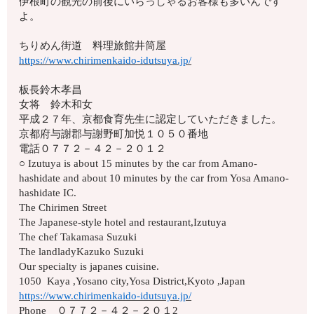
伊根町の観光の前後にいらっしゃるお客様も多いんです
よ。
ちりめん街道 料理旅館井筒屋
https://www.chirimenkaido-idutsuya.jp/
板長鈴木孝昌
女将 鈴木和女
平成２７年、京都食育先生に認定していただきました。
京都府与謝郡与謝野町加悦１０５０番地
電話０７７２－４２－２０１２
○ Izutuya is about 15 minutes by the car from Amano-
hashidate and about 10 minutes by the car from Yosa Amano-
hashidate IC.
The Chirimen Street
The Japanese-style hotel and restaurant,Izutuya
The chef Takamasa Suzuki
The landladyKazuko Suzuki
Our specialty is japanes cuisine.
1050 Kaya ,Yosano city,Yosa District,Kyoto ,Japan
https://www.chirimenkaido-idutsuya.jp/
Phone ０７７２－４２－２０１2