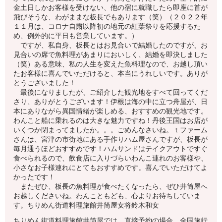
金土日しかお客様を受けない、他の宿に就職したら即座に首が
飛びそうな、わがままな板長でもあります（笑）（２０２２年
１１月は、コロナ自粛以降初の地元の紅葉祭りを応援するた
め、例外的に平日も営業しています。）
ですが、私自身、板長とはお見合いで結婚したのですが、お
見合いの席で魚料理があまりにおいしく、結婚を即決しました
（笑）ある意味、私の人生を変えた魚料理なので、お越し頂い
たお客様に喜んでいただけると、本当にうれしいです。ありが
とうございました！
最後になりましたが、ご紹介した観光地をすべて回ってくだ
さり、ありがとうございます！伊根は海の中に立つ舟屋が、日
本にありながら異国情緒が楽しめる、おすすめの観光地です。
わんこと船に乗れるのは大きな魅力ですね！丹後王国はお店が
いくつか閉まってましたか。。。ごめんなさいね。ｔファーム
さんは、宮津の市街地にある手作りハム屋さんですが、板長が
毎月通うほどおすすめです！ハムサンドはテイクアウトですぐ
食べられるので、飲食店に入りづらいわんこ連れのお客様や、
小さなお子様連れにとてもおすすめです。喜んでいただけてよ
かったです！
またぜひ、板長の魚料理が食べたくなったら、ぜひ井筒屋へ
お越しくださいね。わんこともども、心よりお待ちしていま
す。ちりめん街道料理旅館井筒屋女将鈴木和女
ちりめん街道料理旅館井筒屋では、
直接予約の場合、全国旅行