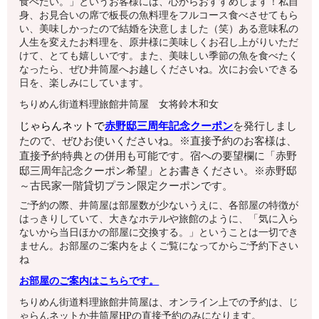
食べたい。」というお客様には、心からおすすめします！私自
身、お見合いの席で板長の魚料理をフルコース食べさせてもら
い、美味しかったので結婚を決意しました（笑）ある意味私の
人生を変えたお料理を、原井様に美味しくお召し上がりいただ
けて、とても嬉しいです。また、美味しい季節の魚を食べたく
なったら、ぜひ井筒屋へお越しくださいね。次にお会いできる
日を、楽しみにしています。
ちりめん街道料理旅館井筒屋 女将鈴木和女
じゃらんネットで
赤野邸
三周年記念クーポン
を発行しまし
たので、ぜひお使いくださいね。※直接予約のお客様は、
直接予約特典との併用も可能です。宿への要望欄に「赤野
邸三周年記念クーポン希望」とお書きください。※赤野邸
～古民家一階貸切プラン限定クーポンです。
ご予約の際、井筒屋は部屋数が少ないうえに、各部屋の特徴が
はっきりしていて、大きなホテルや旅館のように、「気に入ら
ないから当日ほかの部屋に交換する。」ということは一切でき
ません。お部屋のご案内をよくご覧になってからご予約下さい
ね
お部屋のご案内はこちらです。
ちりめん街道料理旅館井筒屋は、オンライン上での予約は、じ
ゃらんネットか井筒屋HPの直接予約のみになります。