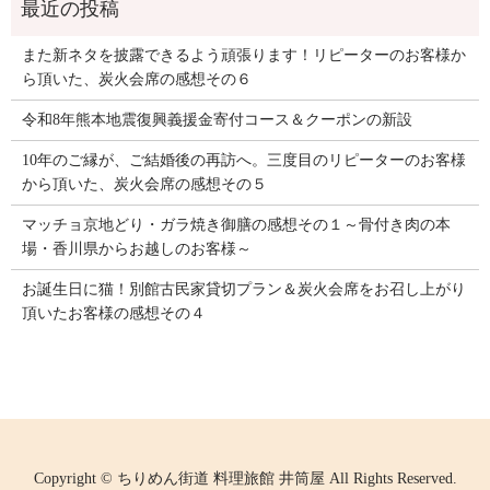
また新ネタを披露できるよう頑張ります！リピーターのお客様か
ら頂いた、炭火会席の感想その６
令和8年熊本地震復興義援金寄付コース＆クーポンの新設
10年のご縁が、ご結婚後の再訪へ。三度目のリピーターのお客様
から頂いた、炭火会席の感想その５
マッチョ京地どり・ガラ焼き御膳の感想その１～骨付き肉の本
場・香川県からお越しのお客様～
お誕生日に猫！別館古民家貸切プラン＆炭火会席をお召し上がり
頂いたお客様の感想その４
Copyright © ちりめん街道 料理旅館 井筒屋 All Rights Reserved.