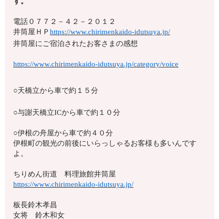
す。
電話
０７７２－４２－２０１２
井筒屋ＨＰ
https://www.chirimenkaido-idutsuya.jp/
井筒屋にご宿泊されたお客さまの感想
https://www.chirimenkaido-idutsuya.jp/category/voice
○天橋立から車で約１５分
○与謝天橋立ICから車で約１０分
○伊根の舟屋から車で約４０分
伊根町の観光の前後にいらっしゃるお客様も多いんです
よ。
ちりめん街道 料理旅館井筒屋
https://www.chirimenkaido-idutsuya.jp/
板長鈴木孝昌
女将 鈴木和女