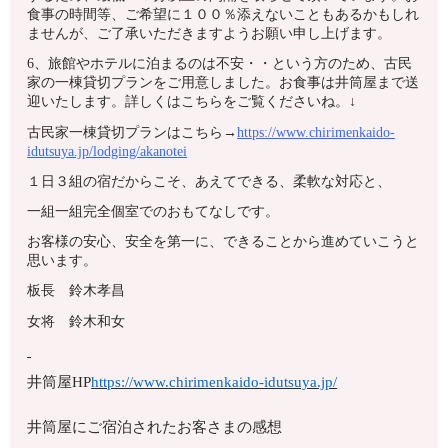
食事の時間等、ご希望に１００％添えないこともあるかもしれ
ませんが、ご了承いただきますようお願い申し上げます。
6、旅館やホテルに泊まるのは不安・・という方のため、古民
家の一棟貸切プランをご用意しました。お食事は井筒屋まで送
迎いたします。詳しくはこちらをご覧くださいね。↓
古民家一棟貸切プランはこちら→
https://www.chirimenkaido-
idutsuya.jp/lodging/akanotei
１日３組の宿だからこそ、あえてできる、柔軟な対応と、
一組一組完全個室でのおもてなしです。
お客様の安心、安全を第一に、できることから進めていこうと
思います。
板長 鈴木孝昌
女将 鈴木和女
井筒屋HP
https://www.chirimenkaido-idutsuya.jp/
井筒屋にご宿泊されたお客さまの感想