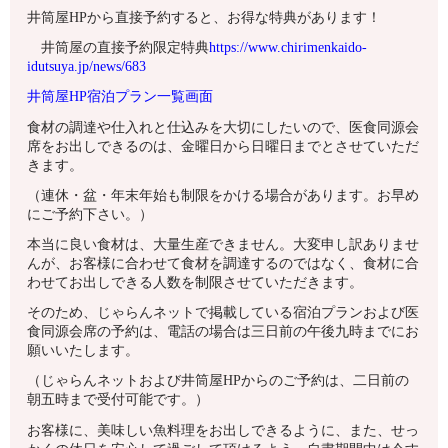
井筒屋HPから直接予約すると、お得な特典があります！
井筒屋の直接予約限定特典
https://www.chirimenkaido-
idutsuya.jp/news/683
井筒屋HP宿泊プラン一覧画面
食材の調達や仕入れと仕込みを大切にしたいので、医食同源会
席をお出しできるのは、金曜日から日曜日までとさせていただ
きます。
（連休・盆・年末年始も制限をかける場合があります。お早め
にご予約下さい。）
本当に良い食材は、大量生産できません。大変申し訳ありませ
んが、お客様に合わせて食材を調達するのではなく、食材に合
わせてお出しできる人数を制限させていただきます。
そのため、じゃらんネットで掲載している宿泊プランおよび医
食同源会席の予約は、電話の場合は三日前の午後九時までにお
願いいたします。
（じゃらんネットおよび井筒屋HPからのご予約は、二日前の
朝五時まで受付可能です。）
お客様に、美味しい魚料理をお出しできるように、また、せっ