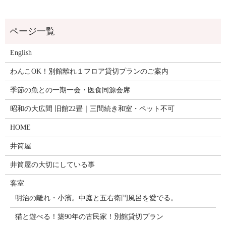
English
わんこOK！別館離れ１フロア貸切プランのご案内
季節の魚との一期一会・医食同源会席
昭和の大広間 旧館22畳｜三間続き和室・ペット不可
HOME
井筒屋
井筒屋の大切にしている事
客室
明治の離れ・小濱。中庭と五右衛門風呂を愛でる。
猫と遊べる！築90年の古民家！別館貸切プラン