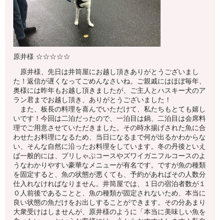
原井様 ☆☆☆☆☆
原井様、先日は井筒屋にお越し頂きありがとうございまし
た！返信が遅くなってごめんなさいね。ご親戚にはほぼ毎年、
奥様には昨年もお越し頂きましたが、ご主人とハスキー犬のア
ラン君までお越し頂き、ありがとうございました！
また、板長の料理を喜んでいただけて、私たちもとても嬉し
いです！今回は二泊だったので、一泊目は鍋、二泊目は会席料
理でご用意させていただきました。その時水揚げされた魚に合
わせたお料理になるため、当日になるまで何が出るかわからな
い、そんな自然に沿ったお料理をしています。冬の丹後といえ
ば一般的には、ブリしゃぶコースやズワイガニフルコースのよ
うなわかりやすい豪華なメニューが有名です。ですが魚の種類
を固定すると、魚の状態が悪くても、予約があればその人数分
仕入れなければなりません。井筒屋では、１日の宿泊者数が１
０人前後であることと、魚の種類が固定されないため、本当に
良い状態の魚だけをお出しすることができます。その分あまり
大衆受けはしませんが、原井様のように「本当に美味しい魚を