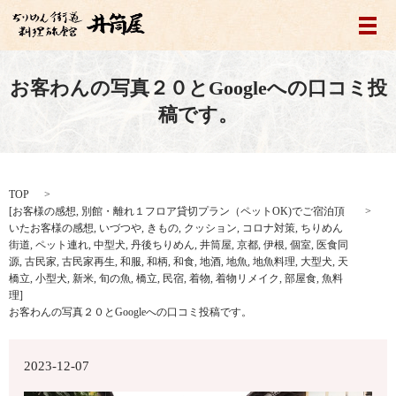
メ
お客わんの写真２０とGoogleへの口コミ投
稿です。
TOP
[
お客様の感想
,
別館・離れ１フロア貸切プラン（ペットOK)でご宿泊頂
いたお客様の感想
,
いづつや
,
きもの
,
クッション
,
コロナ対策
,
ちりめん
街道
,
ペット連れ
,
中型犬
,
丹後ちりめん
,
井筒屋
,
京都
,
伊根
,
個室
,
医食同
源
,
古民家
,
古民家再生
,
和服
,
和柄
,
和食
,
地酒
,
地魚
,
地魚料理
,
大型犬
,
天
橋立
,
小型犬
,
新米
,
旬の魚
,
橋立
,
民宿
,
着物
,
着物リメイク
,
部屋食
,
魚料
理
]
お客わんの写真２０とGoogleへの口コミ投稿です。
2023-12-07