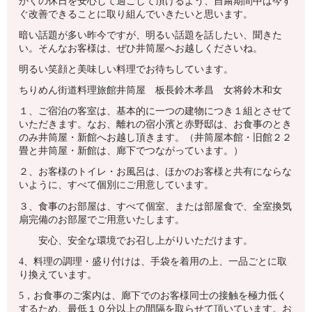
かくの休日を安心して過ごして頂けるよう、自粛期間中は今す
ぐ改善できることに取り組んでいきたいと思います。
暗い話題が多い昨今ですが、明るい話題を話したい、聞きた
い。そんなお客様は、ぜひ井筒屋へお越しくださいね。
明るい笑顔と美味しい料理でお待ちしています。
ちりめん街道料理旅館井筒屋 板長鈴木孝昌 女将鈴木和女
１、ご宿泊の客室は、基本的に一つの建物につき１組とさせて
いただきます。なお、離れの宿小濱と赤野邸は、お食事のとき
のみ井筒屋・新館へお越し頂きます。（井筒屋本館・旧館２２
畳と井筒屋・新館は、廊下でつながっています。）
２、お客様のトイレ・お風呂は、ほかのお客様と共有にならな
いように、すべて個別にご用意しています。
３、食事のお部屋は、すべて個室、または部屋食で、全室換気
扇完備のお部屋でご用意いたします。
安心、安全な環境でお召し上がりいただけます。
4、料理の調理・盛り付けは、手袋を着用の上、一品ごとに取
り換えています。
5，お食事のご案内は、廊下でのお客様同士の接触を極力低く
するため、最低１０分以上の間隔を取らせて頂いています。お