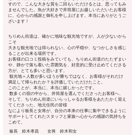
すので、こんな大きな賞を二回もいただけるとは、思ってもみ
ませんでした。魚が大好きで井筒屋にお越しいただいたお客様
に、心からの感謝と御礼を申し上げます。本当にありがとうご
ざいます！
ちりめん街道は、確かに地味な観光地ですが、人が少ないから
こそ
大きな観光地では得られない、心の平穏や、なつかしさを感じ
ることが出来る場所です。
お客様の口コミ投稿をみていても、ちりめん街道のたたずまい
や、静かで落ち着いた雰囲気を、好意的に受け止めてくださる
方が、とても多いと思います。
観光地＝人数が多いほうが勝ちではなく、お客様がそれだけ
満足して帰られたか？を評価していただけたこと。
このことが、本当に、本当に嬉しかったです。
数多くの宿の中から、井筒屋を選んでくださったお客様へ、
そして、ちりめん街道にいらっしゃるお客様をあたたかく迎え
てくださった、地元住民の皆様
なにより板長と女将が、自分の本来の仕事に集中できるように
サポートしてくれたスタッフと家族へ心からの感謝の気持ちを
こめて。
板長 鈴木孝昌 女将 鈴木和女