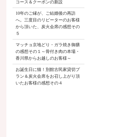
コース＆クーポンの新設
10年のご縁が、ご結婚後の再訪
へ。三度目のリピーターのお客様
から頂いた、炭火会席の感想その
５
マッチョ京地どり・ガラ焼き御膳
の感想その１～骨付き肉の本場・
香川県からお越しのお客様～
お誕生日に猫！別館古民家貸切プ
ラン＆炭火会席をお召し上がり頂
いたお客様の感想その４