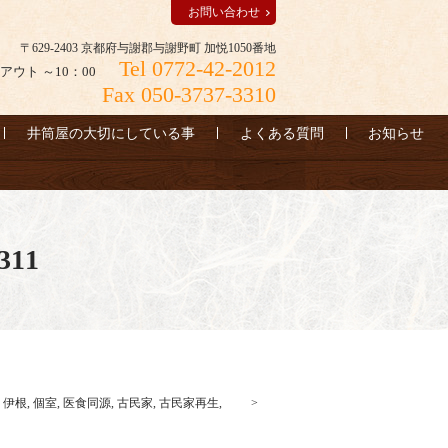
お問い合わせ
〒629-2403 京都府与謝郡与謝野町 加悦1050番地
Tel 0772-42-2012
アウト ～10：00
Fax 050-3737-3310
井筒屋の大切にしている事
よくある質問
お知らせ
11
,
伊根
,
個室
,
医食同源
,
古民家
,
古民家再生
,