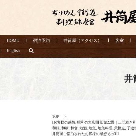
HOME
宿泊予約
井筒屋（アクセス）
客室
search
English
井
TOP
[
お客様の感想
,
昭和の大広間 旧館22畳｜三間続き
和服
,
和柄
,
和食
,
地酒
,
地魚
,
地魚料理
,
天橋立
,
子連
井筒屋ご宿泊されたお客様の感想その311