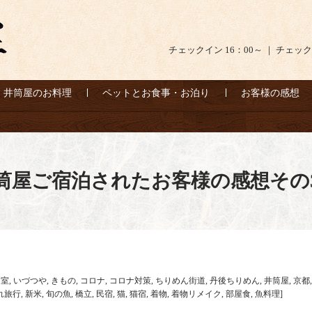
チェックイン 16：00～ ｜ チェック
井筒屋のお料理
ペットとお食事・お泊り
お客様の感想
筒屋ご宿泊されたお客様の感想その3
和室
,
いづつや
,
きもの
,
コロナ
,
コロナ対策
,
ちりめん街道
,
丹後ちりめん
,
井筒屋
,
京都
れ旅行
,
新米
,
旬の魚
,
橋立
,
民宿
,
猫
,
猫宿
,
着物
,
着物リメイク
,
部屋食
,
魚料理
]