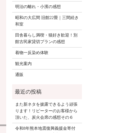
明治の離れ・小濱の感想
昭和の大広間 旧館22畳｜三間続き
和室
田舎暮らし満喫・猫好き歓迎！別
館古民家貸切プランの感想
着物一反染め体験
観光案内
通販
また新ネタを披露できるよう頑張
ります！リピーターのお客様から
頂いた、炭火会席の感想その６
令和8年熊本地震復興義援金寄付