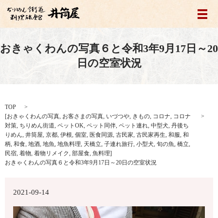
メ
おきゃくわんの写真６と令和3年9月17日～20
日の空室状況
TOP
[
おきゃくわんの写真
,
お客さまの写真
,
いづつや
,
きもの
,
コロナ
,
コロナ
対策
,
ちりめん街道
,
ペットOK
,
ペット同伴
,
ペット連れ
,
中型犬
,
丹後ち
りめん
,
井筒屋
,
京都
,
伊根
,
個室
,
医食同源
,
古民家
,
古民家再生
,
和服
,
和
柄
,
和食
,
地酒
,
地魚
,
地魚料理
,
天橋立
,
子連れ旅行
,
小型犬
,
旬の魚
,
橋立
,
民宿
,
着物
,
着物リメイク
,
部屋食
,
魚料理
]
おきゃくわんの写真６と令和3年9月17日～20日の空室状況
2021-09-14