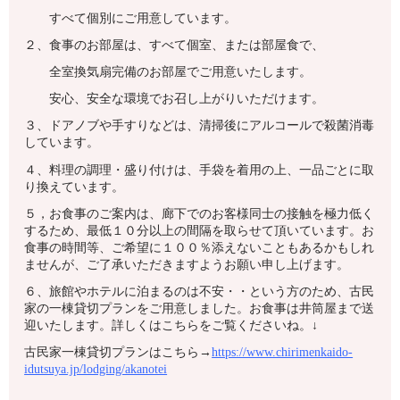
すべて個別にご用意しています。
２、食事のお部屋は、すべて個室、または部屋食で、
全室換気扇完備のお部屋でご用意いたします。
安心、安全な環境でお召し上がりいただけます。
３、ドアノブや手すりなどは、清掃後にアルコールで殺菌消毒
しています。
４、料理の調理・盛り付けは、手袋を着用の上、一品ごとに取
り換えています。
５，お食事のご案内は、廊下でのお客様同士の接触を極力低く
するため、最低１０分以上の間隔を取らせて頂いています。お
食事の時間等、ご希望に１００％添えないこともあるかもしれ
ませんが、ご了承いただきますようお願い申し上げます。
６、旅館やホテルに泊まるのは不安・・という方のため、古民
家の一棟貸切プランをご用意しました。お食事は井筒屋まで送
迎いたします。詳しくはこちらをご覧くださいね。↓
古民家一棟貸切プランはこちら→
https://www.chirimenkaido-
idutsuya.jp/lodging/akanotei