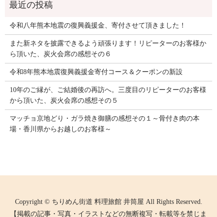
令和八年熊本地震の復興義援金、寄付させて頂きました！
また新ネタを披露できるよう頑張ります！リピーターのお客様か
ら頂いた、炭火会席の感想その６
令和8年熊本地震復興義援金寄付コース＆クーポンの新設
10年のご縁が、ご結婚後の再訪へ。三度目のリピーターのお客様
から頂いた、炭火会席の感想その５
マッチョ京地どり・ガラ焼き御膳の感想その１～骨付き肉の本
場・香川県からお越しのお客様～
Copyright © ちりめん街道 料理旅館 井筒屋 All Rights Reserved.
【掲載の記事・写真・イラストなどの無断複写・転載等を禁じま