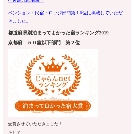
宿近畿北陸地域」
ペンション・
民宿・ロッジ部門第１0位に掲載していただ
きました。
都道府県別泊まってよかった宿ランキング2019
京都府
５０室以下
部門 第
２
位
受賞させていただきました！
そして