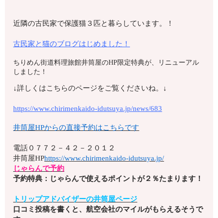
近隣の古民家で保護猫３匹と暮らしています。！
古民家と猫のブログはじめました！
ちりめん街道料理旅館井筒屋のHP限定特典が、リニューアル
しました！
↓詳しくはこちらのページをご覧くださいね。↓
https://www.chirimenkaido-idutsuya.jp/news/683
井筒屋HPからの直接予約はこちらです
電話
０７７２－４２－２０１２
井筒屋HP
https://www.chirimenkaido-idutsuya.jp/
じゃらんで予約
予約特典：じゃらんで使えるポイントが２％たまります！
トリップアドバイザーの井筒屋ページ
口コミ投稿を書くと、航空会社のマイルがもらえるそうで