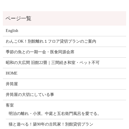
English
わんこOK！別館離れ１フロア貸切プランのご案内
季節の魚との一期一会・医食同源会席
昭和の大広間 旧館22畳｜三間続き和室・ペット不可
HOME
井筒屋
井筒屋の大切にしている事
客室
明治の離れ・小濱。中庭と五右衛門風呂を愛でる。
猫と遊べる！築90年の古民家！別館貸切プラン