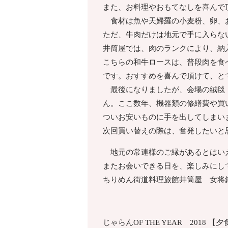
また、お料理やおもてなしを喜んで
食材は魚や天婦羅の小麦粉、卵、お
ただ、牛肉だけは地元で手に入らな
井筒屋では、肉のランクにより、納
こちらの和牛ロースは、普段肉を食
です。おすすめを喜んで頂けて、と
最後になりましたが、会場の絨毯・
ん。ここ数年、機器類の修繕費や買
ついお安いものに手を出してしまい
次回買い替えの際は、奮発したいと
地元の常連様のご縁があるとはいえ
またお会いできる日を、楽しみにし
ちりめん街道料理旅館井筒屋 女将
じゃらんOF THE YEAR 2018 【