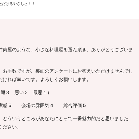
ただけるやさしさ！！
井筒屋のような、小さな料理屋を選ん頂き、ありがとうございま
。お手数ですが、裏面のアンケートにお答えいただけませんでし
だければ幸いです。よろしくお願いします。
普通３ 悪い２ 最悪１）
感
５
会場の雰囲気
４
総合評価
５
、どういうところがあなたにとって一番魅力的だと思いました
ください。