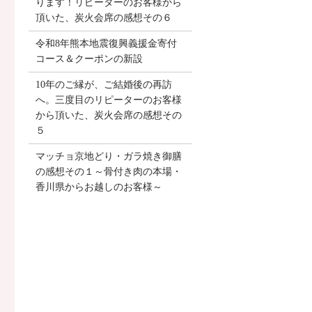
ります！リピーターのお客様から
頂いた、炭火会席の感想その６
令和8年熊本地震復興義援金寄付
コース＆クーポンの新設
10年のご縁が、ご結婚後の再訪
へ。三度目のリピーターのお客様
から頂いた、炭火会席の感想その
５
マッチョ京地どり・ガラ焼き御膳
の感想その１～骨付き肉の本場・
香川県からお越しのお客様～