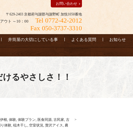
お問い合わせ
〒629-2403 京都府与謝郡与謝野町 加悦1050番地
Tel 0772-42-2012
アウト ～10：00
Fax 050-3737-3310
井筒屋の大切にしている事
よくある質問
お知らせ
だけるやさしさ！！
伊根
,
体験
,
体験プラン
,
医食同源
,
古民家
,
古
刈り体験
,
稲木干し
,
空室状況
,
贅沢アイス
,
農