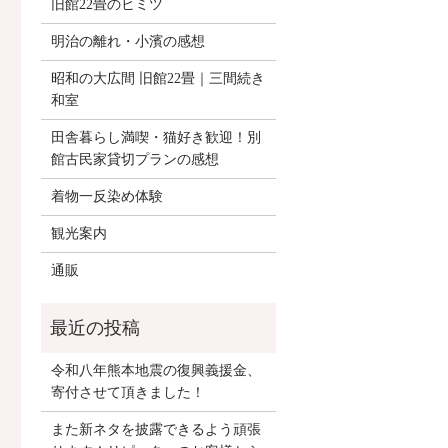
旧館22畳のヒミツ
明治の離れ・小濱の感想
昭和の大広間 旧館22畳｜三間続き
和室
田舎暮らし満喫・猫好き歓迎！別
館古民家貸切プランの感想
着物一反染め体験
観光案内
通販
令和八年熊本地震の復興義援金、
寄付させて頂きました！
また新ネタを披露できるよう頑張