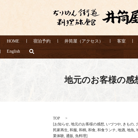
HOME
宿泊予約
井筒屋（アクセス）
客室
search
English
地元のお客様の感
TOP
[
お知らせ
,
地元のお客様の感想
,
いづつや
,
きもの
,
民家再生
,
和服
,
和柄
,
和食
,
和食ランチ
,
地酒
,
地魚
,
業体験
,
通販
,
魚料理
]