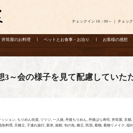
チェックイン 16：00～ ｜ チェック
井筒屋のお料理
ペットとお食事・お泊り
お客様の感想
想3～会の様子を見て配慮していた
クッション
,
ちりめん街道
,
ツツジ
,
一人旅
,
丹後ちりめん
,
丹後ばら寿司
,
井筒屋
,
京都
,
地魚料理
,
天橋立
,
子連れ旅行
,
新米
,
旅館
,
旬の魚
,
橋立
,
民宿
,
着物
,
着物リメイク
,
稲