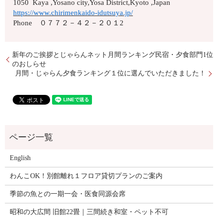
1050 Kaya ,Yosano city,Yosa District,Kyoto ,Japan
https://www.chirimenkaido-idutsuya.jp/
Phone ０７７２－４２－２０１2
新年のご挨拶とじゃらんネット月間ランキング民宿・夕食部門1位
のおしらせ
月間・じゃらん夕食ランキング１位に選んでいただきました！
English
わんこOK！別館離れ１フロア貸切プランのご案内
季節の魚との一期一会・医食同源会席
昭和の大広間 旧館22畳｜三間続き和室・ペット不可