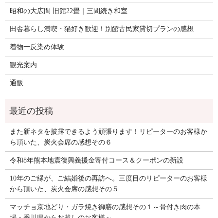
昭和の大広間 旧館22畳｜三間続き和室
田舎暮らし満喫・猫好き歓迎！別館古民家貸切プランの感想
着物一反染め体験
観光案内
通販
また新ネタを披露できるよう頑張ります！リピーターのお客様か
ら頂いた、炭火会席の感想その６
令和8年熊本地震復興義援金寄付コース＆クーポンの新設
10年のご縁が、ご結婚後の再訪へ。三度目のリピーターのお客様
から頂いた、炭火会席の感想その５
マッチョ京地どり・ガラ焼き御膳の感想その１～骨付き肉の本
場・香川県からお越しのお客様～