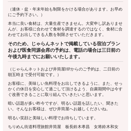
（連休・盆・年末年始も制限をかける場合があります。お早め
にご予約下さい。）
本当に良い食材は、大量生産できません。大変申し訳ありませ
んが、お客様に合わせて食材を調達するのではなく、食材に合
わせてお出しできる人数を制限させていただきます。
そのため、じゃらんネットで掲載している宿泊プラン
および医食同源会席の予約は、電話の場合は三日前の
午後九時までにお願いいたします。
（じゃらんネットおよび井筒屋HPからのご予約は、二日前の
朝五時まで受付可能です。）
お客様に、美味しい魚料理をお出しできるように、また、せっ
かくの休日を安心して過ごして頂けるよう、自粛期間中は今す
ぐ改善できることに取り組んでいきたいと思います。
暗い話題が多い昨今ですが、明るい話題を話したい、聞きた
い。そんなお客様は、ぜひ井筒屋へお越しくださいね。
明るい笑顔と美味しい料理でお待ちしています。
ちりめん街道料理旅館井筒屋 板長鈴木孝昌 女将鈴木和女