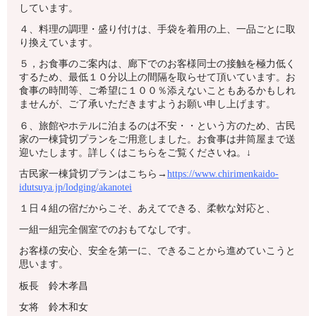
しています。
４、料理の調理・盛り付けは、手袋を着用の上、一品ごとに取
り換えています。
５，お食事のご案内は、廊下でのお客様同士の接触を極力低く
するため、最低１０分以上の間隔を取らせて頂いています。お
食事の時間等、ご希望に１００％添えないこともあるかもしれ
ませんが、ご了承いただきますようお願い申し上げます。
６、旅館やホテルに泊まるのは不安・・という方のため、古民
家の一棟貸切プランをご用意しました。お食事は井筒屋まで送
迎いたします。詳しくはこちらをご覧くださいね。↓
古民家一棟貸切プランはこちら→
https://www.chirimenkaido-
idutsuya.jp/lodging/akanotei
１日４組の宿だからこそ、あえてできる、柔軟な対応と、
一組一組完全個室でのおもてなしです。
お客様の安心、安全を第一に、できることから進めていこうと
思います。
板長 鈴木孝昌
女将 鈴木和女