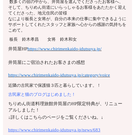
数多くの宿の中から、井筒屋を選んでくださったお客様へ、
そして、ちりめん街道にいらっしゃるお客様をあたたかく迎え
てくださった、地元住民の皆様
なにより板長と女将が、自分の本来の仕事に集中できるように
サポートしてくれたスタッフと家族へ心からの感謝の気持ちを
こめて。
板長 鈴木孝昌 女将 鈴木和女
井筒屋HP
https://www.chirimenkaido-idutsuya.jp/
井筒屋にご宿泊されたお客さまの感想
https://www.chirimenkaido-idutsuya.jp/category/voice
近隣の古民家で保護猫３匹と暮らしています。！
古民家と猫のブログはじめました！
ちりめん街道料理旅館井筒屋のHP限定特典が、リニュー
アルしました！
↓詳しくはこちらのページをご覧くださいね。↓
https://www.chirimenkaido-idutsuya.jp/news/683