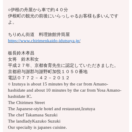
○伊根の舟屋から車で約４０分
伊根町の観光の前後にいらっしゃるお客様も多いんです
よ。
ちりめん街道 料理旅館井筒屋
https://www.chirimenkaido-idutsuya.jp/
板長鈴木孝昌
女将 鈴木和女
平成２７年、京都食育先生に認定していただきました。
京都府与謝郡与謝野町加悦１０５０番地
電話０７７２－４２－２０１２
○ Izutuya is about 15 minutes by the car from Amano-
hashidate and about 10 minutes by the car from Yosa Amano-
hashidate IC.
The Chirimen Street
The Japanese-style hotel and restaurant,Izutuya
The chef Takamasa Suzuki
The landladyKazuko Suzuki
Our specialty is japanes cuisine.