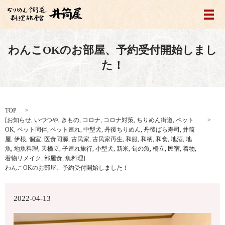
メ
わんこOKのお部屋、予約受付開始しまし
た！
TOP
[
お知らせ
,
いづつや
,
きもの
,
コロナ
,
コロナ対策
,
ちりめん街道
,
ペット
OK
,
ペット同伴
,
ペット連れ
,
中型犬
,
丹後ちりめん
,
丹後ばら寿司
,
井筒
屋
,
伊根
,
個室
,
医食同源
,
古民家
,
古民家再生
,
和服
,
和柄
,
和食
,
地酒
,
地
魚
,
地魚料理
,
天橋立
,
子連れ旅行
,
小型犬
,
新米
,
旬の魚
,
橋立
,
民宿
,
着物
,
着物リメイク
,
部屋食
,
魚料理
]
わんこOKのお部屋、予約受付開始しました！
2022-04-13