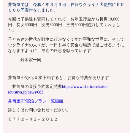
井筒屋では、令和４年３月３日、在日ウクライナ大使館に５５
０００円寄付をしました。
今回は子供達も賛同してくれて、お年玉貯金から長男10,000
円、長女5000円、次男5000円、三男5000円協力してくれまし
た。
子ども達の世代が戦争に行かなくてすむ平和な世界に、そして
ウクライナの人々が、一日も早く安全な場所で過ごせるように
なりますように、早期の終息を願っています。
鈴木家一同
井筒屋HPから直接予約すると、お得な特典があります！
井筒屋の直接予約限定特典
https://www.chirimenkaido-
idutsuya.jp/news/683
井筒屋HP宿泊プラン一覧画面
詳しくはお問い合わせください。
０７７２－４２－２０１２