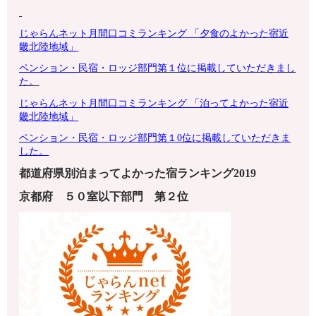
じゃらんネット月間口コミランキング 「夕食のよかった宿
近
畿北陸地域
」
ペンション・
民宿・ロッジ部門第１位に掲載していただきまし
た。
じゃらんネット月間口コミランキング 「泊ってよかった宿近
畿北陸地域」
ペンション・
民宿・ロッジ部門第１0位に掲載していただきま
した。
都道府県別泊まってよかった宿ランキング2019
京都府
５０室以下
部門 第
２
位