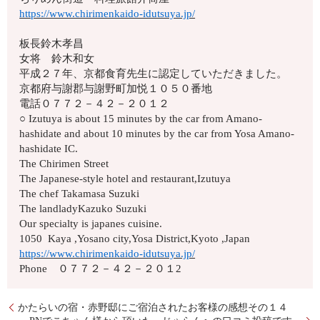
https://www.chirimenkaido-idutsuya.jp/
板長鈴木孝昌
女将 鈴木和女
平成２７年、京都食育先生に認定していただきました。
京都府与謝郡与謝野町加悦１０５０番地
電話０７７２－４２－２０１２
○ Izutuya is about 15 minutes by the car from Amano-
hashidate and about 10 minutes by the car from Yosa Amano-
hashidate IC.
The Chirimen Street
The Japanese-style hotel and restaurant,Izutuya
The chef Takamasa Suzuki
The landladyKazuko Suzuki
Our specialty is japanes cuisine.
1050 Kaya ,Yosano city,Yosa District,Kyoto ,Japan
https://www.chirimenkaido-idutsuya.jp/
Phone ０７７２－４２－２０１2
かたらいの宿・赤野邸にご宿泊されたお客様の感想その１４