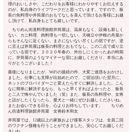
理のおいしさや、こだわりをお客様にわかりやすくお伝えする
のが、私自身のライフワークだと思っています。ですので、板
長の魚料理や井筒屋のおもてなしを喜んで頂けるお客様にお越
し頂けて、私自身もとても嬉しいです。
ちりめん街道料理旅館井筒屋は、
温泉もなく、設備も新しく
ない、カニ料理、肉料理も一切しない、天橋立や伊根の舟屋か
らもそんなに近くない、まさにないない尽くしの宿ですが、逆
に言えば井筒屋は板長の料理とおもてなし、この二点で成り立
っている宿です。２０２０年春の、外出しにくかったあの時期
に、井筒屋のようなマイナーな宿にお越しくださり、本当にあ
りがとうございました！
最後になりましたが、WiFiの接続の件、大変ご迷惑をおかけし
ました。仕事にも支障が出始めたので、ご宿泊頂いた翌月に、
ネットのプロバイダーごと変えたらすぐに解決しました。こん
なに簡単に解決するなら、もっと早くすればよかったと、板長
と二人で悔やんでいました（笑）
また、板長の魚料理や、女将
と話がしたくなったら、愛犬と一緒にぜひお越しくださいね。
またお会いできる日を、心よりお待ちしています。 ちりめ
ん街道料理旅館井筒屋 女将鈴木和女
井筒屋では、12歳以上の家族および接客スタッフは、全員二回
のワクチン接種を行うことができました。安心してお越しくだ
さいね。