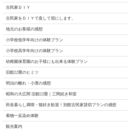
古民家ＤＩＹ
古民家をＤＩＹで直して宿にします。
地元のお客様の感想
小学校低学年向けの体験プラン
小学校高学年向けの体験プラン
幼稚園保育園のお子様にも出来る体験プラン
旧館22畳のヒミツ
明治の離れ・小濱の感想
昭和の大広間 旧館22畳｜三間続き和室
田舎暮らし満喫・猫好き歓迎！別館古民家貸切プランの感想
着物一反染め体験
観光案内