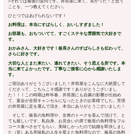
○それでは最後の質問です。井筒屋に来て、良かった！と思う
ことを、一つ教えてください。
ひとつではあげられないです！
お料理は、本当にすばらしく、おいしすぎました！
お部屋も、おちついてて、すごくステキな雰囲気で大好きで
す。
おかみさん、大好きです！板長さんのすばらしさも伝わって、
さらに好きです。
大切な人とまた来たい、連れてきたい、そう思える所です。本
当に来てよかったです。丁寧なご接客に心から感謝いたしま
す。
ご宿泊ありがとうございました！井筒屋をこんなに大絶賛して
くださって、こちらこそ感謝です！ありがとうございまし
た！！！この時期は昨年春、井筒屋にも自粛の影響が出始め
て、宴会が全部キャンセルになったときのお客様でした。苦境
の井筒屋に足を運んで頂き、本当にありがとうございました！
そして、板長の魚料理や、女将のトークを喜んで頂けて、と
ても嬉しいです。私自身、お見合いの席で板長の魚料理をフル
コース食べさせてもらい、美味しかったので結婚を即決しまし
た（笑）ある意味私の人生を変えた魚料理なので、板長の魚料