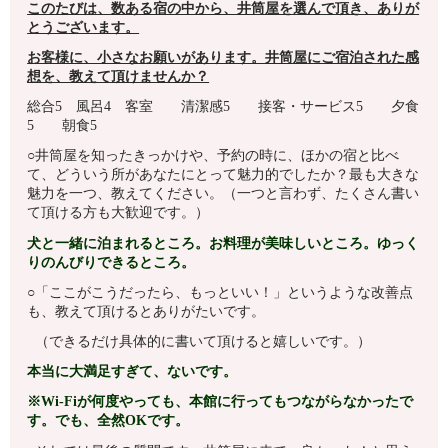
このたびは、数ある宿の中から、井筒屋を選んで頂き、ありが
とうございます。
お客様に、小さなお願いがあります。井筒屋
にご宿泊された感
想を、教えて頂けませんか？
総合5 風呂4 客室 清潔感5 接客・サービス5 夕食
5 朝食5
○井筒屋を知ったきっかけや、予約の時に、ほかの宿と比べ
て、どういう所があなたにとって魅力的でしたか？最も大きな
魅力を一つ、教えてください。（一つと言わず、たくさん書い
て頂ける方も大歓迎です。）
犬と一緒に泊まれるところ。お料理が美味しいところ。ゆっく
りのんびりできるところ。
○「ここがこうだったら、もっといい！」というような改善点
も、教えて頂けるとありがたいです。
（できるだけ具体的に書いて頂けると嬉しいです。）
本当に大満足すぎて、ないです。
※Wi-Fiが何度やっても、本館に行ってもつながらなかったで
す。でも、全然OKです。