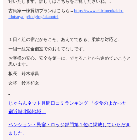
迎いたします。詳しくはこちらをご覧くださいね。↓
古民家一棟貸切プランはこちら→
https://www.chirimenkaido-
idutsuya.jp/lodging/akanotei
１日４組の宿だからこそ、あえてできる、柔軟な対応と、
一組一組完全個室でのおもてなしです。
お客様の安心、安全を第一に、できることから進めていこうと
思います。
板長 鈴木孝昌
女将 鈴木和女
じゃらんネット月間口コミランキング 「夕食のよかった
宿
近畿北陸地域
」
ペンション・
民宿・ロッジ部門第１位に掲載していただき
ました。