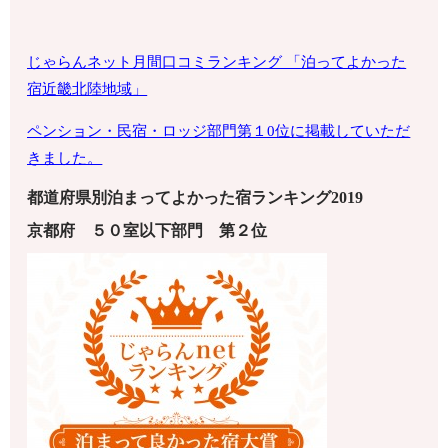
じゃらんネット月間口コミランキング 「泊ってよかった
宿近畿北陸地域」
ペンション・
民宿・ロッジ部門第１0位に掲載していただ
きました。
都道府県別泊まってよかった宿ランキング2019
京都府
５０室以下
部門 第
２
位