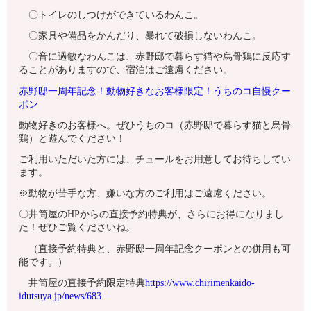
〇トイレのしつけができているわんこ。
〇家具や備品をかんだり、暴れて破損しないわんこ。
〇音に過敏なわんこは、赤野邸で暮らす猫や烏骨鶏に反応す
ることがありますので、宿泊はご遠慮ください。
赤野邸一周年記念！動物好きなお客様限定！うちのコ自慢クー
ポン
動物好きのお客様へ。ぜひうちのコ（赤野邸で暮らす猫と烏骨
鶏）と遊んでください！
ご利用いただいた方には、チュールをお用意してお待ちしてい
ます。
※動物が苦手な方、嫌いな方のご利用はご遠慮ください。
〇井筒屋のHPからの直接予約特典が、さらにお得になりまし
た！ぜひご覧くださいね。
（直接予約特典と、赤野邸一周年記念クーポンとの併用も可
能です。）
井筒屋の直接予約限定特典
https://www.chirimenkaido-
idutsuya.jp/news/683