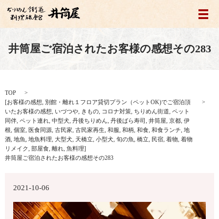
メ
井筒屋ご宿泊されたお客様の感想その283
TOP
[
お客様の感想
,
別館・離れ１フロア貸切プラン（ペットOK)でご宿泊頂
いたお客様の感想
,
いづつや
,
きもの
,
コロナ対策
,
ちりめん街道
,
ペット
同伴
,
ペット連れ
,
中型犬
,
丹後ちりめん
,
丹後ばら寿司
,
井筒屋
,
京都
,
伊
根
,
個室
,
医食同源
,
古民家
,
古民家再生
,
和服
,
和柄
,
和食
,
和食ランチ
,
地
酒
,
地魚
,
地魚料理
,
大型犬
,
天橋立
,
小型犬
,
旬の魚
,
橋立
,
民宿
,
着物
,
着物
リメイク
,
部屋食
,
離れ
,
魚料理
]
井筒屋ご宿泊されたお客様の感想その283
2021-10-06