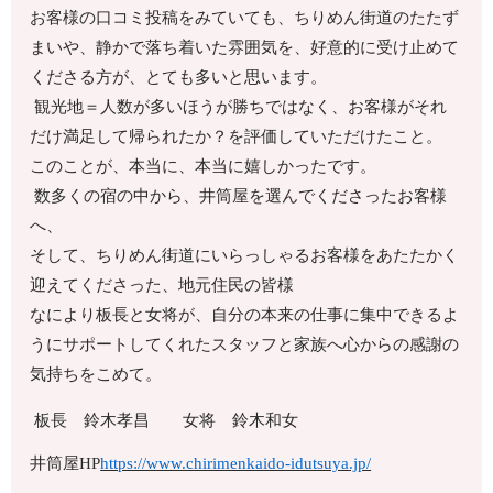
お客様の口コミ投稿をみていても、ちりめん街道のたたず
まいや、静かで落ち着いた雰囲気を、好意的に受け止めて
くださる方が、とても多いと思います。
観光地＝人数が多いほうが勝ちではなく、お客様がそれ
だけ満足して帰られたか？を評価していただけたこと。
このことが、本当に、本当に嬉しかったです。
数多くの宿の中から、井筒屋を選んでくださったお客様
へ、
そして、ちりめん街道にいらっしゃるお客様をあたたかく
迎えてくださった、地元住民の皆様
なにより板長と女将が、自分の本来の仕事に集中できるよ
うにサポートしてくれたスタッフと家族へ心からの感謝の
気持ちをこめて。
板長 鈴木孝昌 女将 鈴木和女
井筒屋HP
https://www.chirimenkaido-idutsuya.jp/