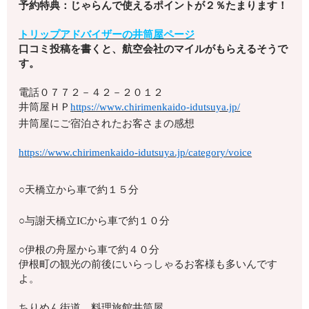
予約特典：じゃらんで使えるポイントが２％たまります！
トリップアドバイザーの井筒屋ページ
口コミ投稿を書くと、航空会社のマイルがもらえるそうで
す。
電話
０７７２－４２－２０１２
井筒屋ＨＰ
https://www.chirimenkaido-idutsuya.jp/
井筒屋にご宿泊されたお客さまの感想
https://www.chirimenkaido-idutsuya.jp/category/voice
○天橋立から車で約１５分
○与謝天橋立ICから車で約１０分
○伊根の舟屋から車で約４０分
伊根町の観光の前後にいらっしゃるお客様も多いんです
よ。
ちりめん街道 料理旅館井筒屋