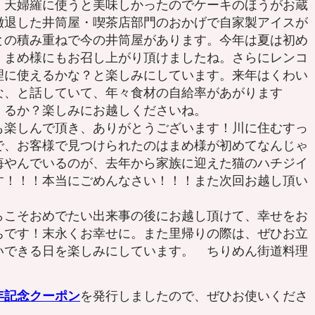
、天婦羅に使うと美味しかったのでケーキのほうがお蔵
撤退した井筒屋・喫茶店部門のおかげで自家製アイスが
との積み重ねで今の井筒屋があります。今年は夏は初め
、まめ様にもお召し上がり頂けましたね。さらにレンコ
理に使えるかな？と楽しみにしています。来年はくわい
な、と話していて、年々食材の自給率があがります
くるか？楽しみにお越しくださいね。
楽しんで頂き、ありがとうございます！川に住むすっ
で、お客様で見つけられたのはまめ様が初めてなんじゃ
悔やんでいるのが、去年から家族に迎えた猫のハチジイ
す！！！本当にごめんなさい！！！また次回お越し頂い
こそおめでたい出来事の後にお越し頂けて、幸せをお
ちです！末永くお幸せに。また里帰りの際は、ぜひお立
いできる日を楽しみにしています。 ちりめん街道料理
年記念クーポン
を発行しましたので、ぜひお使いくださ