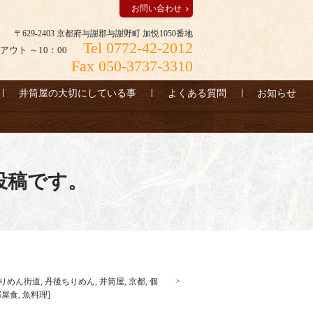
お問い合わせ
〒629-2403 京都府与謝郡与謝野町 加悦1050番地
Tel 0772-42-2012
アウト ～10：00
Fax 050-3737-3310
井筒屋の大切にしている事
よくある質問
お知らせ
投稿です。
りめん街道
,
丹後ちりめん
,
井筒屋
,
京都
,
個
部屋食
,
魚料理
]