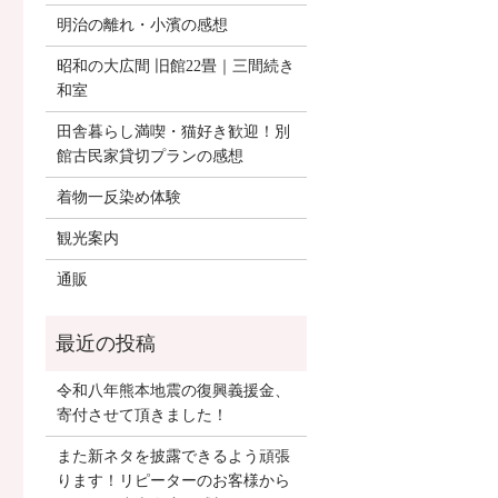
明治の離れ・小濱の感想
昭和の大広間 旧館22畳｜三間続き
和室
田舎暮らし満喫・猫好き歓迎！別
館古民家貸切プランの感想
着物一反染め体験
観光案内
通販
令和八年熊本地震の復興義援金、
寄付させて頂きました！
また新ネタを披露できるよう頑張
ります！リピーターのお客様から