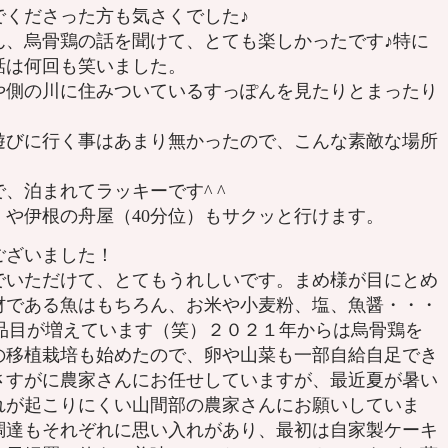
でくださった方も気さくでした♪
ん、烏骨鶏の話を聞けて、とても楽しかったです♪特に
話は何回も笑いました。
や側の川に住みついているすっぽんを見たりとまったり
遊びに行く事はあまり無かったので、こんな素敵な場所
。
、泊まれてラッキーです^ ^
）や伊根の舟屋（40分位）もサクッと行けます。
ございました！
いただけて、とてもうれしいです。まめ様が目にとめ
材である魚はもちろん、お米や小麦粉、塩、魚醤・・・
の品目が増えています（笑）２０２１年からは烏骨鶏を
の移植栽培も始めたので、卵や山菜も一部自給自足でき
さすがに農家さんにお任せしていますが、最近夏が暑い
れが起こりにくい山間部の農家さんにお願いしていま
調達もそれぞれに思い入れがあり、最初は自家製ケーキ