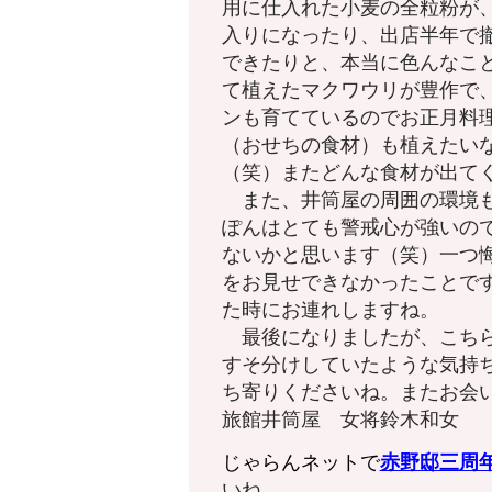
用に仕入れた小麦の全粒粉が
入りになったり、出店半年で
できたりと、本当に色んなこ
て植えたマクワウリが豊作で
ンも育てているのでお正月料
（おせちの食材）も植えたい
（笑）またどんな食材が出て
また、井筒屋の周囲の環境も
ぽんはとても警戒心が強いの
ないかと思います（笑）一つ
をお見せできなかったことで
た時にお連れしますね。
最後になりましたが、こちら
すそ分けしていたような気持
ち寄りくださいね。またお会
旅館井筒屋 女将鈴木和女
じゃらんネットで
赤野邸
三周
いね。