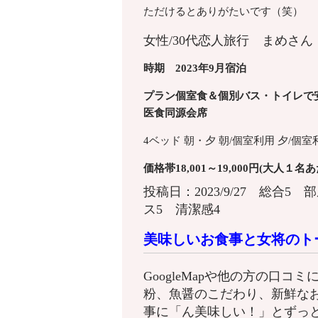
ただけるとありがたいです（笑）
女性/30代
恋人旅行
まめさん
時期 2023年9月宿泊
プラン個室食＆個別バス・トイレで
医食同源会席
4ベッド
朝・夕
朝/個室利用
夕/個室
価格帯18,001～19,000円(大人１名
投稿日：2023/9/27 総合5
ス5 清潔感4
美味しいお食事と女将のト
GoogleMapや他の方の口
粉、魚醤のこだわり、新鮮な
事に「ん美味しい！」とずっ