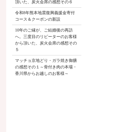
頂いた、炭火会席の感想その６
令和8年熊本地震復興義援金寄付
コース＆クーポンの新設
10年のご縁が、ご結婚後の再訪
へ。三度目のリピーターのお客様
から頂いた、炭火会席の感想その
５
マッチョ京地どり・ガラ焼き御膳
の感想その１～骨付き肉の本場・
香川県からお越しのお客様～