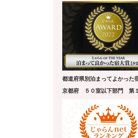
都道府県別泊まってよかった宿
京都府
５０室以下
部門 第