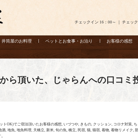
チェックイン 16：00～ ｜ チェック
井筒屋のお料理
ペットとお食事・お泊り
お客様の感想
様から頂いた、じゃらんへの口コミ
ットOK)でご宿泊頂いたお客様の感想
,
いづつや
,
きもの
,
クッション
,
コロナ対策
,
ち
地酒
,
地魚
,
地魚料理
,
天橋立
,
新米
,
旬の魚
,
橋立
,
民宿
,
猫
,
猫宿
,
着物
,
着物リメイク
,
す。