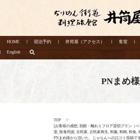
HOME
宿泊予約
井筒屋（アクセス）
客室
search
English
PNまめ
TOP
[
お客様の感想
,
別館・離れ１フロア貸切プラン（ペ
室
,
医食同源
,
古民家
,
古民家再生
,
和服
,
和柄
,
和食
,
PNまめ様から頂いた、じゃらんへの口コミ投稿で