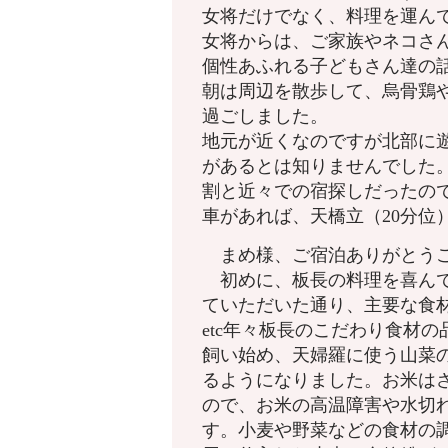
女将だけでなく、料理を運ん
女将からは、ご家族やネコさ
個性あふれる子どもさん達の
朝は周辺を散歩して、烏骨鶏
過ごしました。
地元が近くなのですが北部に
があるとは知りませんでした
割と近々での宿探しだったので
車があれば、天橋立（20分位
まめ様、ご宿泊ありがとう
初めに、板長の料理を喜んで
ていただいた通り、主要な食
etc年々板長のこだわり食材
飼い始め、天婦羅に使う山菜
るようになりました。お米は
ので、お米の高温障害や水切
す。小麦や野菜などの食材の