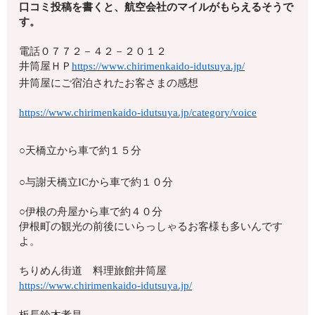
口コミ投稿を書くと、航空会社のマイルがもらえるそうで
す。
電話
０７７２－４２－２０１２
井筒屋ＨＰ
https://www.chirimenkaido-idutsuya.jp/
井筒屋にご宿泊されたお客さまの感想
https://www.chirimenkaido-idutsuya.jp/category/voice
○天橋立から車で約１５分
○与謝天橋立ICから車で約１０分
○伊根の舟屋から車で約４０分
伊根町の観光の前後にいらっしゃるお客様も多いんです
よ。
ちりめん街道 料理旅館井筒屋
https://www.chirimenkaido-idutsuya.jp/
板長鈴木孝昌