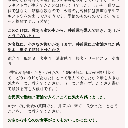
フキノトウが生えてきたのはびっくりでした。しかも一個や二
個ではなく、結構な数なので、今週のお客様には貴重な早生フ
キノトウをお出しできそうです。季節のものなのですが、ちょ
っと複雑ですね（苦笑）
このたびは、数ある宿の中から、井筒屋を選んで頂き、ありが
とうございます。
お客様に、小さなお願いがあります。井筒屋
にご宿泊された感
想を、教えて頂けませんか？
総合４ 風呂３ 客室４ 清潔感４ 接客・サービス５ 夕食
５
○井筒屋を知ったきっかけや、予約の時に、ほかの宿と比べ
て、どういう所があなたにとって魅力的でしたか？最も大きな
魅力を一つ、教えてください。（一つと言わず、たくさん書い
て頂ける方も大歓迎です。）
古民家で動物と宿泊できるところに魅力を感じました。
○それでは最後の質問です。井筒屋に来て、良かった！と思う
ことを、一つ教えてください。
おさかな中心のお食事がとてもおいしかったです。