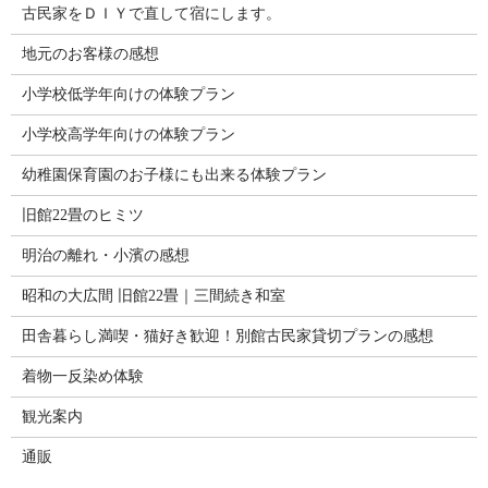
古民家をＤＩＹで直して宿にします。
地元のお客様の感想
小学校低学年向けの体験プラン
小学校高学年向けの体験プラン
幼稚園保育園のお子様にも出来る体験プラン
旧館22畳のヒミツ
明治の離れ・小濱の感想
昭和の大広間 旧館22畳｜三間続き和室
田舎暮らし満喫・猫好き歓迎！別館古民家貸切プランの感想
着物一反染め体験
観光案内
通販