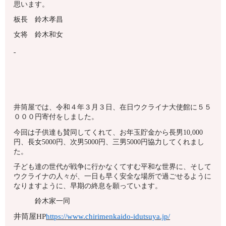
思います。
板長 鈴木孝昌
女将 鈴木和女
井筒屋では、令和４年３月３日、在日ウクライナ大使館に５５
０００円寄付をしました。
今回は子供達も賛同してくれて、お年玉貯金から長男10,000
円、長女5000円、次男5000円、三男5000円協力してくれまし
た。
子ども達の世代が戦争に行かなくてすむ平和な世界に、そして
ウクライナの人々が、一日も早く安全な場所で過ごせるように
なりますように、早期の終息を願っています。
鈴木家一同
井筒屋HP
https://www.chirimenkaido-idutsuya.jp/