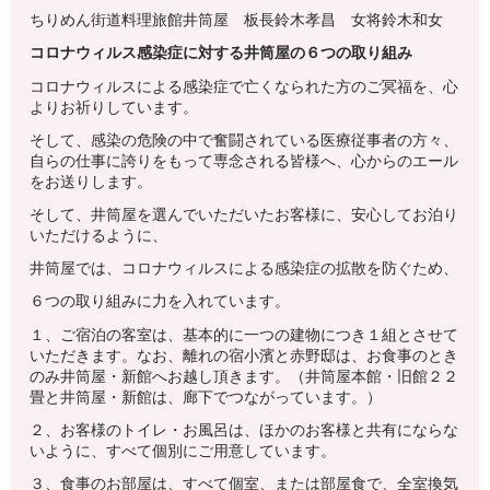
ちりめん街道料理旅館井筒屋 板長鈴木孝昌 女将鈴木和女
コロナウィルス感染症に対する井筒屋の６つの取り組み
コロナウィルスによる感染症で亡くなられた方のご冥福を、心
よりお祈りしています。
そして、感染の危険の中で奮闘されている医療従事者の方々、
自らの仕事に誇りをもって専念される皆様へ、心からのエール
をお送りします。
そして、井筒屋を選んでいただいたお客様に、安心してお泊り
いただけるように、
井筒屋では、コロナウィルスによる感染症の拡散を防ぐため、
６つの取り組みに力を入れています。
１、ご宿泊の客室は、基本的に一つの建物につき１組とさせて
いただきます。なお、離れの宿小濱と赤野邸は、お食事のとき
のみ井筒屋・新館へお越し頂きます。（井筒屋本館・旧館２２
畳と井筒屋・新館は、廊下でつながっています。）
２、お客様のトイレ・お風呂は、ほかのお客様と共有にならな
いように、すべて個別にご用意しています。
３、食事のお部屋は、すべて個室、または部屋食で、全室換気