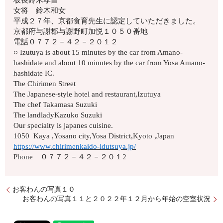
女将 鈴木和女
平成２７年、京都食育先生に認定していただきました。
京都府与謝郡与謝野町加悦１０５０番地
電話０７７２－４２－２０１２
○ Izutuya is about 15 minutes by the car from Amano-
hashidate and about 10 minutes by the car from Yosa Amano-
hashidate IC.
The Chirimen Street
The Japanese-style hotel and restaurant,Izutuya
The chef Takamasa Suzuki
The landladyKazuko Suzuki
Our specialty is japanes cuisine.
1050 Kaya ,Yosano city,Yosa District,Kyoto ,Japan
https://www.chirimenkaido-idutsuya.jp/
Phone ０７７２－４２－２０１2
お客わんの写真１０
お客わんの写真１１と２０２２年１２月から年始の空室状況