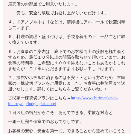
扇完備のお部屋でご用意いたします。
安心、安全な環境でお召し上がりいただけます。
４、ドアノブや手すりなどは、清掃後にアルコールで殺菌消毒
しています。
５、料理の調理・盛り付けは、手袋を着用の上、一品ごとに取
り換えています。
６，お食事のご案内は、廊下でのお客様同士の接触を極力低く
するため、最低１０分以上の間隔を取らせて頂いています。お
食事の時間等、ご希望に１００％添えないこともあるかもしれ
ませんが、ご了承いただきますようお願い申し上げます。
７、旅館やホテルに泊まるのは不安・・という方のため、古民
家の一棟貸切プランをご用意しました。お食事は井筒屋まで送
迎いたします。詳しくはこちらをご覧くださいね。↓
古民家一棟貸切プランはこちら→
https://www.chirimenkaido-
idutsuya.jp/lodging/akanotei
１日３組の宿だからこそ、あえてできる、柔軟な対応と、
一組一組完全個室でのおもてなしです。
お客様の安心、安全を第一に、できることから進めていこうと