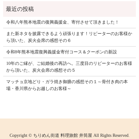
令和八年熊本地震の復興義援金、寄付させて頂きました！
また新ネタを披露できるよう頑張ります！リピーターのお客様か
ら頂いた、炭火会席の感想その６
令和8年熊本地震復興義援金寄付コース＆クーポンの新設
10年のご縁が、ご結婚後の再訪へ。三度目のリピーターのお客様
から頂いた、炭火会席の感想その５
マッチョ京地どり・ガラ焼き御膳の感想その１～骨付き肉の本
場・香川県からお越しのお客様～
Copyright © ちりめん街道 料理旅館 井筒屋 All Rights Reserved.