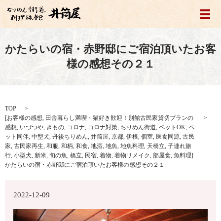
メ
かたらいの宿・赤野邸にご宿泊頂いたお客
様の感想その２１
TOP
[
お客様の感想
,
田舎暮らし満喫・猫好き歓迎！別館古民家貸切プランの
感想
,
いづつや
,
きもの
,
コロナ
,
コロナ対策
,
ちりめん街道
,
ペットOK
,
ペ
ット同伴
,
中型犬
,
丹後ちりめん
,
井筒屋
,
京都
,
伊根
,
個室
,
医食同源
,
古民
家
,
古民家再生
,
和服
,
和柄
,
和食
,
地酒
,
地魚
,
地魚料理
,
天橋立
,
子連れ旅
行
,
小型犬
,
新米
,
旬の魚
,
橋立
,
民宿
,
着物
,
着物リメイク
,
部屋食
,
魚料理
]
かたらいの宿・赤野邸にご宿泊頂いたお客様の感想その２１
2022-12-09