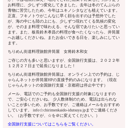
お料理に、少しずつ変化してきました。去年は冬のてんぷらの
青物に苦労したため、今年はユキノシタなども植えています。
正直、フキノトウがこんなに早く顔を出すのは予想外でした
が、海の中にも陸の上にも、少しずつ現れてくる気候の変化
が、そのまま料理で味わえる、そんな宿でありたいと思ってい
ます。また、板長鈴木孝昌の料理が食べたくなったら、井筒屋
へお越しくださいね。またお会いできる日を、楽しみにしてい
ます。
ちりめん街道料理旅館井筒屋 女将鈴木和女
ご存じの方も多いと思いますが、全国旅行支援は、２０２２年
１２月２７日まで延長になりました！
ちりめん街道料理旅館井筒屋は、オンライン上での予約は、じ
ゃらんネットか井筒屋HPの直接予約のみになります。（現在
じゃらんネットの全国旅行支援・京都府は停止中です）
メール、電話でのご予約も全国旅行支援の対象になりますの
で、ご安心くださいね。 少人数体制のため、電話は出られな
いことが多いため、お手数ですが、ご連絡はメールをおすすめ
しています。 info☆chirimenkaido-idutsuya.jpまでご連絡くださ
い。（お手数ですが、☆を＠に変えてください。）
全国旅行支援についてはこちらをご覧ください。