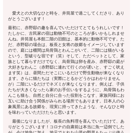
愛犬との大切なひと時を、井筒屋で過ごしてくださり、あり
がとうございます！
最初に、赤野邸の趣を喜んでいただけてとてもうれしいです！
たしかに、古民家の宿は動物不可のところが多いかもしれませ
んね。井筒屋も本館二階の旧館は、基本的に動物不可です。た
だ、赤野邸の場合は、板長と女将の故郷をイメージしています
ので、庭には櫃間は烏骨鶏とわんこがいて、二階には猫がいる
という、型破りな宿です（笑）そして、ただペットとして、家
族として暮らすだけでなく、烏骨鶏は卵を産み、赤野邸の庭が
大好きなわんこ（赤野邸に連れて行くのが遅いと、すごく吠え
ます笑）は、昼間ただそこにいるだけで野生動物が来なくなり
ます。さらに猫たちは（実際にとるかどうかはわかりません
が）二階にいるだけでネズミが来なくなります。例えば、子供
たちが大きくなったら家のお手伝いをするように、烏骨鶏もわ
んこも猫も、自然と自分に合った役割をこなす、家族同様にお
互いに助け合う関係がみられる場所でもあります。日本人の心
象風景にある故郷を、現実に持ってきたような、そんなひと時
を味わっていただけたらと思います。
最後になりましたが、板長の魚料理を喜んでいただけて、あ
りがとうございます！コロナの自粛前は本当に魚一辺倒でした
が、今は地魚に加え、地元でとれた山菜や野菜もたっぷり使う