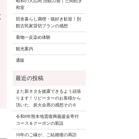
昭和の大広間 旧館22畳｜三間続き
和室
と
田舎暮らし満喫・猫好き歓迎！別
館古民家貸切プランの感想
着物一反染め体験
観光案内
通販
また新ネタを披露できるよう頑張
ります！リピーターのお客様から
頂いた、炭火会席の感想その６
令和8年熊本地震復興義援金寄付
コース＆クーポンの新設
10年のご縁が、ご結婚後の再訪