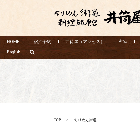
HOME
宿泊予約
井筒屋（アクセス）
客室
search
English
TOP
ちりめん街道