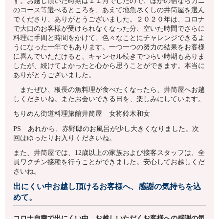
す。お越し頂いた時期は１１月でしたので、ほかの宿ならカニ
のコース等選べるところを、あえて地魚尽くしの井筒屋を選ん
でくださり、ありがとうございました。２０２０年は、コロナ
で大口のお客様が受けられなくなった分、空いた時間でさらに
料理に手間と時間をかけて、色々なことにチャレンジできるよ
うになった一年でもあります。一つ一つの努力の結果をお客様
に喜んでいただけると、キャンセル続きでつらい時期もありま
したが、続けてよかったと心から思うことができます。本当に
ありがとうございました。
またぜひ、板長の魚料理が食べたくなったら、井筒屋へお越
しくださいね。またお会いできる日を、楽しみにしています。
ちりめん街道料理旅館井筒屋 女将鈴木和女
PS あれから、赤野邸のお風呂が少し大きくなりました。次
回はゆったりお入りくださいね。
また、井筒屋では、12歳以上の家族および接客スタッフは、全
員ワクチン接種を行うことができました。安心してお越しくだ
さいね。
出にくい中お越し頂けるお客様へ、感謝の気持ちを込
めて。
コロナ自粛で出にくい中、お越しいただくお客様への感謝の気