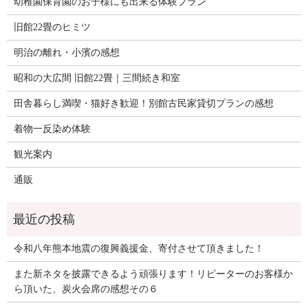
幼稚園保育園のお子様にも出来る体験プラン
旧館22畳のヒミツ
明治の離れ・小濱の感想
昭和の大広間 旧館22畳｜三間続き和室
田舎暮らし満喫・猫好き歓迎！別館古民家貸切プランの感想
着物一反染め体験
観光案内
通販
令和八年熊本地震の復興義援金、寄付させて頂きました！
また新ネタを披露できるよう頑張ります！リピーターのお客様か
ら頂いた、炭火会席の感想その６