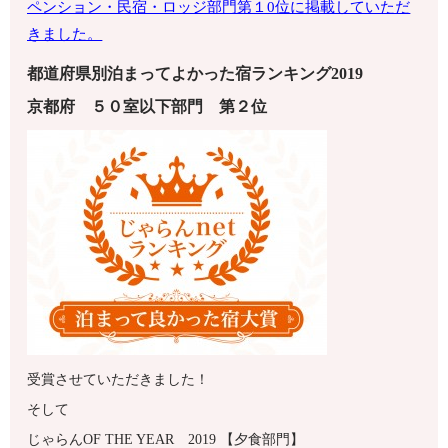
ペンション・
民宿・ロッジ部門第１0位に掲載していただ
きました。
都道府県別泊まってよかった宿ランキング2019
京都府
５０室以下
部門 第
２
位
受賞させていただきました！
そして
じゃらんOF THE YEAR 2019 【夕食部門】