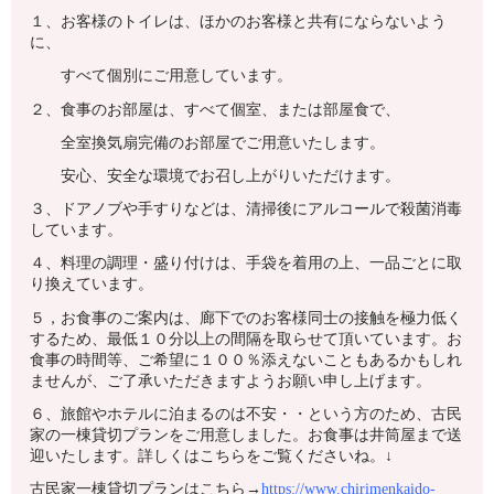
１、お客様のトイレは、ほかのお客様と共有にならないよう
に、
すべて個別にご用意しています。
２、食事のお部屋は、すべて個室、または部屋食で、
全室換気扇完備のお部屋でご用意いたします。
安心、安全な環境でお召し上がりいただけます。
３、ドアノブや手すりなどは、清掃後にアルコールで殺菌消毒
しています。
４、料理の調理・盛り付けは、手袋を着用の上、一品ごとに取
り換えています。
５，お食事のご案内は、廊下でのお客様同士の接触を極力低く
するため、最低１０分以上の間隔を取らせて頂いています。お
食事の時間等、ご希望に１００％添えないこともあるかもしれ
ませんが、ご了承いただきますようお願い申し上げます。
６、旅館やホテルに泊まるのは不安・・という方のため、古民
家の一棟貸切プランをご用意しました。お食事は井筒屋まで送
迎いたします。詳しくはこちらをご覧くださいね。↓
古民家一棟貸切プランはこちら→
https://www.chirimenkaido-