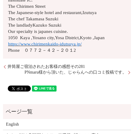
hashidate IC.
The Chirimen Street
The Japanese-style hotel and restaurant,Izutuya
The chef Takamasa Suzuki
The landladyKazuko Suzuki
Our specialty is japanes cuisine.
1050 Kaya ,Yosano city,Yosa District,Kyoto ,Japan
https://www.chirimenkaido-idutsuya.jp/
Phone ０７７２－４２－２０１2
井筒屋ご宿泊されたお客様の感想その281
PNmaru様から頂いた、じゃらんへの口コミ投稿です。
English