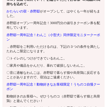
持ちを込めて。
かたらいの宿・赤野邸
がオープンして、はやくも一年が経ちま
した。
赤野邸オープン一周年記念！3000円分の値引きクーポン券を配
布しています。
赤野邸一周年記念！わんこ（小型犬）同伴限定モニタークーポ
ン
，赤野邸をご利用いただけるのは、下記の３つの条件を満たし
たわんこ限定になります。
〇トイレのしつけができているわんこ。
〇家具や備品をかんだり、暴れて破損しないわんこ。
〇音に過敏なわんこは、赤野邸で暮らす猫や烏骨鶏に反応する
ことがありますので、宿泊はご遠慮ください。
赤野邸一周年記念！動物好きなお客様限定！うちのコ自慢クー
ポン
動物好きのお客様へ。ぜひうちのコ（赤野邸で暮らす猫と烏骨
鶏）と遊んでください！