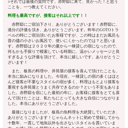
○それでは最後の質問です。赤野邸に来て、良かった！と思う
ことを、一つ教えてください。
料理も最高ですが、接客はそれ以上です！！
赤野邸にご宿泊下さり、ありがとうございます！赤野邸に、
過分の評価を頂き、ありがとうございます。昨年のGOTOトラ
ベルの時にご宿泊頂いたお客様ですが、この時はまだお風呂も
昔の儘の小さいお風呂で、使いにくかったのでは？と思いま
す。赤野邸は２０２０年の夏から一棟貸しの宿になったので、
何もかも手探りで模索している時期に、温かいメッセージと良
すぎるような評価を頂けて、本当に嬉しいです。ありがとうご
ざいます！
また、板長の料理や、井筒屋の接客を喜んで頂けたことも、
本当に励みになりました。今現在、一棟貸しの宿の多くはほと
んど接客が不要なスタイルの宿が多く、料理はもとより接客を
重視する井筒屋とうまく共存できるのか？という不安もありま
した。赤野邸を宿にした最初の年に、お客様に接客をとても喜
んで頂けたことは、私たちにとっても大きな自信につながりま
した。本当にありがとうございました。
最後になりましたが、板長の魚料理を大絶賛していただき、
ありがとうございます！じゃらんネットに初めて登録してから
十数年、一貫して地魚以外を出さないスタイルを貫いていま