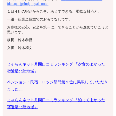
idutsuya.jp/lodging/akanotei
１日４組の宿だからこそ、あえてできる、柔軟な対応と、
一組一組完全個室でのおもてなしです。
お客様の安心、安全を第一に、できることから進めていこうと
思います。
板長 鈴木孝昌
女将 鈴木和女
じゃらんネット月間口コミランキング 「夕食のよかった
宿
近畿北陸地域
」
ペンション・
民宿・ロッジ部門第１位に掲載していただき
ました。
じゃらんネット月間口コミランキング 「泊ってよかった
宿近畿北陸地域」