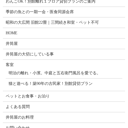
わんこOK！別館離れ１フロア貸切プランのご案内
季節の魚との一期一会・医食同源会席
昭和の大広間 旧館22畳｜三間続き和室・ペット不可
HOME
井筒屋
井筒屋の大切にしている事
客室
明治の離れ・小濱。中庭と五右衛門風呂を愛でる。
猫と遊べる！築90年の古民家！別館貸切プラン
ペットとお食事・お泊り
よくある質問
井筒屋のお料理
お問い合わせ