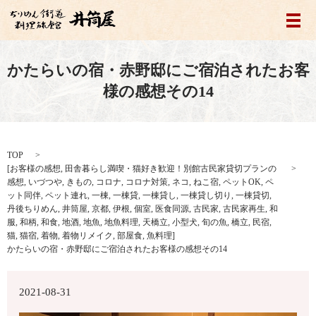
メ
かたらいの宿・赤野邸にご宿泊されたお客
様の感想その14
TOP
[
お客様の感想
,
田舎暮らし満喫・猫好き歓迎！別館古民家貸切プランの
感想
,
いづつや
,
きもの
,
コロナ
,
コロナ対策
,
ネコ
,
ねこ宿
,
ペットOK
,
ペ
ット同伴
,
ペット連れ
,
一棟
,
一棟貸
,
一棟貸し
,
一棟貸し切り
,
一棟貸切
,
丹後ちりめん
,
井筒屋
,
京都
,
伊根
,
個室
,
医食同源
,
古民家
,
古民家再生
,
和
服
,
和柄
,
和食
,
地酒
,
地魚
,
地魚料理
,
天橋立
,
小型犬
,
旬の魚
,
橋立
,
民宿
,
猫
,
猫宿
,
着物
,
着物リメイク
,
部屋食
,
魚料理
]
かたらいの宿・赤野邸にご宿泊されたお客様の感想その14
2021-08-31