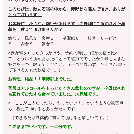
このたびは、数ある宿の中から、赤野邸を選んで頂き、ありが
とうございます。
お客様に、小さなお願いがあります。
赤野邸にご宿泊された感
想を、教えて頂けませんか？
総合５ 風呂３ 客室５ 清潔感５ 接客・サービス
５ 夕食５ 朝食５
○赤野邸を知ったきっかけや、予約の時に、ほかの宿と比べ
て、どういう所があなたにとって魅力的でしたか？最も大きな
魅力を一つ、教えてください。（一つと言わず、たくさん書い
て頂ける方も大歓迎です。）
お料理、絶品！！期待以上でした。
普段はアルコールをもっとたくさん飲むのですが、今回はそれ
も忘れてひたすら食べていました。大満足です。
○「ここがこうだったら、もっといい！」というような改善点
も、教えて頂けるとありがたいです。
（できるだけ具体的に書いて頂けると嬉しいです。）
このままでいいです。十二分です。