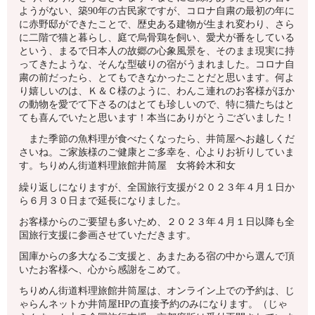
ようがない、築90年の古民家ですが、コロナ自粛の最初の年に
に赤野邸ができたことで、歴史ある建物が生まれ変わり、さら
に二階で猫と暮らし、庭で烏骨鶏を飼い、愛犬が番をしている
という、まるで日本人の故郷の心象風景を、そのまま現実に持
ってきたような、そんな型破りの宿がうまれました。コロナ自
粛の前だったら、とてもできなかったことだと思います。何よ
り嬉しいのは、Ｋ＆Ｃ様のように、わんこ連れのお客様がほか
の動物を愛でて下さるのはとても珍しいので、特に猫たちはと
ても喜んでいたと思います！本当にありがとうございました！
また季節の魚料理が食べたくなったら、井筒屋へお越しくだ
さいね。ご家族様のご健康とご多幸を、心よりお祈りしていま
す。ちりめん街道料理旅館井筒屋 女将鈴木和女
繰り返しになりますが、全国旅行支援が２０２３年４月１日か
ら６月３０日まで延長になりました。
お客様からのご要望も多いため、２０２３年４月１日以降も全
国旅行支援に参画させていただきます。
国庫からの多大なるご支援と、あまたある宿の中から選んで頂
いたお客様へ、心から感謝をこめて。
ちりめん街道料理旅館井筒屋は、オンライン上での予約は、じ
ゃらんネットか井筒屋HPの直接予約のみになります。（じゃ