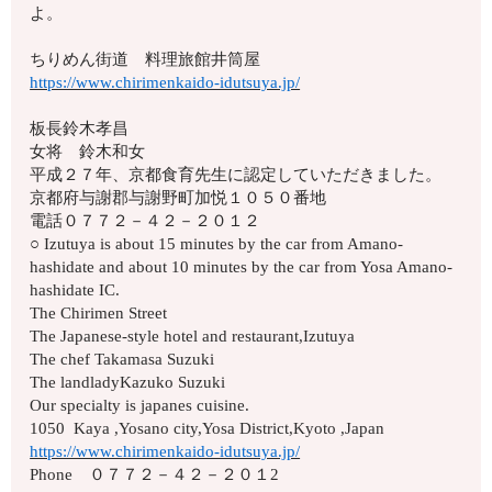
よ。
ちりめん街道 料理旅館井筒屋
https://www.chirimenkaido-idutsuya.jp/
板長鈴木孝昌
女将 鈴木和女
平成２７年、京都食育先生に認定していただきました。
京都府与謝郡与謝野町加悦１０５０番地
電話０７７２－４２－２０１２
○ Izutuya is about 15 minutes by the car from Amano-
hashidate and about 10 minutes by the car from Yosa Amano-
hashidate IC.
The Chirimen Street
The Japanese-style hotel and restaurant,Izutuya
The chef Takamasa Suzuki
The landladyKazuko Suzuki
Our specialty is japanes cuisine.
1050 Kaya ,Yosano city,Yosa District,Kyoto ,Japan
https://www.chirimenkaido-idutsuya.jp/
Phone ０７７２－４２－２０１2