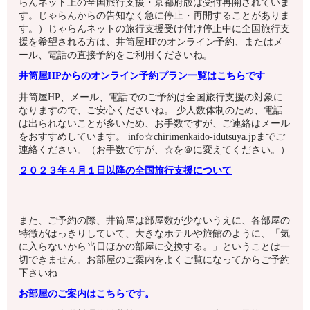
らんネット上の全国旅行支援・京都府版は受付再開されていま
す。じゃらんからの告知なく急に停止・再開することがありま
す。）じゃらんネットの旅行支援受け付け停止中に全国旅行支
援を希望される方は、井筒屋HPのオンライン予約、またはメ
ール、電話の直接予約をご利用くださいね。
井筒屋HPからのオンライン予約プラン一覧はこちらです
井筒屋HP、メール、電話でのご予約は全国旅行支援の対象に
なりますので、ご安心くださいね。
少人数体制のため、電話
は出られないことが多いため、お手数ですが、ご連絡はメール
をおすすめしています。 info☆chirimenkaido-idutsuya.jpまでご
連絡ください。（お手数ですが、☆を＠に変えてください。）
２０２３年４月１日以降の全国旅行支援について
また、ご予約の際、井筒屋は部屋数が少ないうえに、各部屋の
特徴がはっきりしていて、大きなホテルや旅館のように、「気
に入らないから当日ほかの部屋に交換する。」ということは一
切できません。お部屋のご案内をよくご覧になってからご予約
下さいね
お部屋のご案内はこちらです。