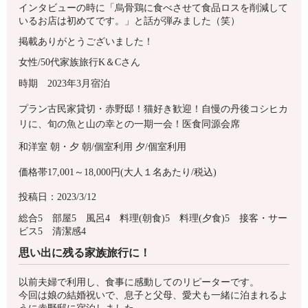
インタビューの時に「烏骨鶏に食べさせて食品ロスを削減して
いるお店は初めてです。」と話が弾みました（笑）
掲載ありがとうございました！
女性/50代
家族旅行
K＆Cさん
時期 2023年3月宿泊
プラン古民家貸切・赤野邸！猫好き歓迎！自慢の丹後コシヒカ
リに、旬の魚と山の幸との一期一会！医食同源会席
和洋室
朝・夕
朝/個室利用
夕/個室利用
価格帯17,001～18,000円(大人１名あたり/税込)
投稿日：2023/3/12
総合5 部屋5 風呂4 料理(朝食)5 料理(夕食)5 接客・サー
ビス5 清潔感4
思い出に残る家族旅行に！
以前夫婦で利用し、食事に感動してのリピーターです。
今回は娘の結婚祝いで、息子と父母、愛犬も一緒に泊まれるよ