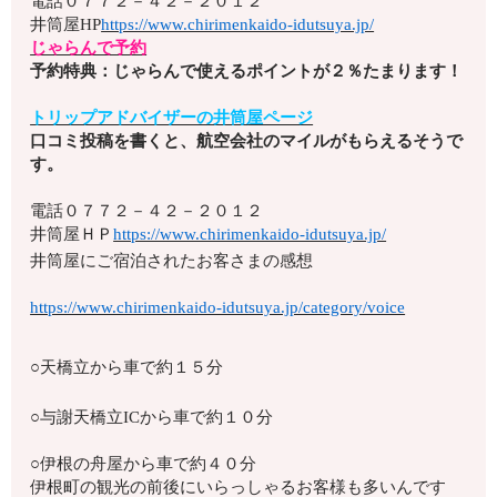
電話
０７７２－４２－２０１２
井筒屋HP
https://www.chirimenkaido-idutsuya.jp/
じゃらんで予約
予約特典：じゃらんで使えるポイントが２％たまります！
トリップアドバイザーの井筒屋ページ
口コミ投稿を書くと、航空会社のマイルがもらえるそうで
す。
電話
０７７２－４２－２０１２
井筒屋ＨＰ
https://www.chirimenkaido-idutsuya.jp/
井筒屋にご宿泊されたお客さまの感想
https://www.chirimenkaido-idutsuya.jp/category/voice
○天橋立から車で約１５分
○与謝天橋立ICから車で約１０分
○伊根の舟屋から車で約４０分
伊根町の観光の前後にいらっしゃるお客様も多いんです