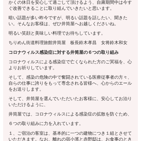
かくの休日を安心して過ごして頂けるよう、自粛期間中は今す
ぐ改善できることに取り組んでいきたいと思います。
暗い話題が多い昨今ですが、明るい話題を話したい、聞きた
い。そんなお客様は、ぜひ井筒屋へお越しくださいね。
明るい笑顔と美味しい料理でお待ちしています。
ちりめん街道料理旅館井筒屋 板長鈴木孝昌 女将鈴木和女
コロナウィルス感染症に対する井筒屋の６つの取り組み
コロナウィルスによる感染症で亡くなられた方のご冥福を、心
よりお祈りしています。
そして、感染の危険の中で奮闘されている医療従事者の方々、
自らの仕事に誇りをもって専念される皆様へ、心からのエール
をお送りします。
そして、井筒屋を選んでいただいたお客様に、安心してお泊り
いただけるように、
井筒屋では、コロナウィルスによる感染症の拡散を防ぐため、
６つの取り組みに力を入れています。
１、ご宿泊の客室は、基本的に一つの建物につき１組とさせて
いただきます。なお、離れの宿小濱と赤野邸は、お食事のとき