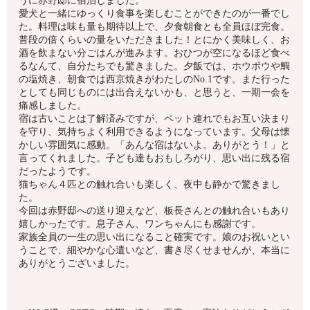
うに赤野邸に宿泊しました。
愛犬と一緒にゆっくり食事を楽しむことができたのが一番でし
た。料理は味も量も期待以上で、夕食朝食とも全員ほぼ完食。
普段の倍くらいの量をいただきました！とにかく美味しく、お
酒を飲まない分ごはんが進みます。おひつが空になるほど食べ
るなんて、自分たちでも驚きました。夕飯では、ホウボウや鯛
の塩焼き、朝食では西京焼きがわたしのNo.1です。また行った
としても同じものには出合えないかも、と思うと、一期一会を
痛感しました。
宿は古いことは了解済みですが、ペット連れでもお互い決まり
を守り、気持ちよく利用できるようになっています。父母は懐
かしい雰囲気に感動。「あんな宿はないよ。ありがとう！」と
言ってくれました。子ども達もおもしろがり、思い出に残る宿
だったようです。
猫ちゃん４匹との触れ合いも楽しく、夜中も静かで驚きまし
た。
今回は赤野邸への送り迎えなど、板長さんとの触れ合いもあり
嬉しかったです。息子さん、ワンちゃんにも感謝です。
家族全員の一生の思い出になること確実です。娘のお祝いとい
うことで、細やかな心遣いなど、書き尽くせませんが、本当に
ありがとうございました。