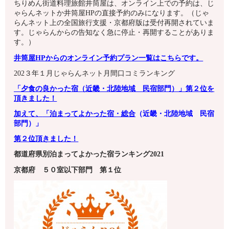
ちりめん街道料理旅館井筒屋は、オンライン上での予約は、じ
ゃらんネットか井筒屋HPの直接予約のみになります。（じゃ
らんネット上の全国旅行支援・京都府版は受付再開されていま
す。じゃらんからの告知なく急に停止・再開することがありま
す。）
井筒屋HPからのオンライン予約プラン一覧はこちらです。
202３年１月じゃらんネット月間口コミランキング
「夕食の良かった宿（近畿・北陸地域 民宿部門）」
第
２
位を
頂きました！
加えて、
「泊まってよかった宿・総合
（近畿・北陸地域 民宿
部門）」
第
２
位頂きました！
都道府県別泊まってよかった宿ランキング2021
京都府
５０室以下
部門 第１
位