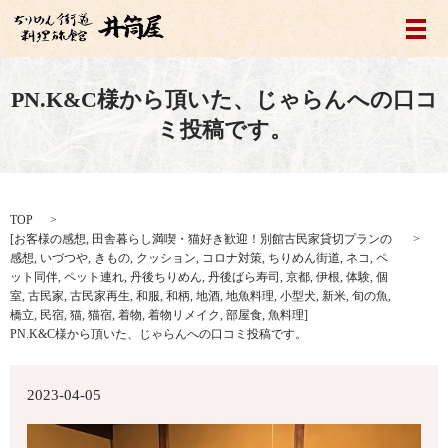
メ
PN.K&C様から頂いた、じゃらんへの口コ
ミ投稿です。
TOP
[
お客様の感想
,
田舎暮らし満喫・猫好き歓迎！別館古民家貸切プランの
感想
,
いづつや
,
きもの
,
クッション
,
コロナ対策
,
ちりめん街道
,
ネコ
,
ペ
ット同伴
,
ペット連れ
,
丹後ちりめん
,
丹後ばら寿司
,
京都
,
伊根
,
体験
,
個
室
,
古民家
,
古民家再生
,
和服
,
和柄
,
地酒
,
地魚料理
,
小型犬
,
新米
,
旬の魚
,
橋立
,
民宿
,
猫
,
猫宿
,
着物
,
着物リメイク
,
部屋食
,
魚料理
]
PN.K&C様から頂いた、じゃらんへの口コミ投稿です。
2023-04-05