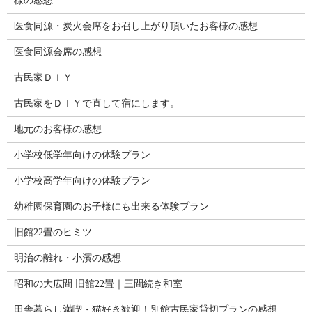
様の感想
医食同源・炭火会席をお召し上がり頂いたお客様の感想
医食同源会席の感想
古民家ＤＩＹ
古民家をＤＩＹで直して宿にします。
地元のお客様の感想
小学校低学年向けの体験プラン
小学校高学年向けの体験プラン
幼稚園保育園のお子様にも出来る体験プラン
旧館22畳のヒミツ
明治の離れ・小濱の感想
昭和の大広間 旧館22畳｜三間続き和室
田舎暮らし満喫・猫好き歓迎！別館古民家貸切プランの感想