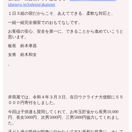
idutsuya.jp/lodging/akanotei
１日３組の宿だからこそ、あえてできる、柔軟な対応と、
一組一組完全個室でのおもてなしです。
お客様の安心、安全を第一に、できることから進めていこうと
思います。
板長 鈴木孝昌
女将 鈴木和女
井筒屋では、令和４年３月３日、在日ウクライナ大使館に５５
０００円寄付をしました。
今回は子供達も賛同してくれて、お年玉貯金から長男10,000
円、長女5000円、次男5000円、三男5000円協力してくれまし
た。
子ども達の世代が戦争に行かなくてすむ平和な世界に、そして