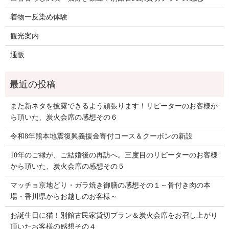
着物一反染め体験
観光案内
通販
また新ネタを披露できるよう頑張ります！リピーターのお客様か
ら頂いた、炭火会席の感想その６
令和8年熊本地震復興義援金寄付コース＆クーポンの新設
10年のご縁が、ご結婚後の再訪へ。三度目のリピーターのお客様
から頂いた、炭火会席の感想その５
マッチョ京地どり・ガラ焼き御膳の感想その１～骨付き肉の本
場・香川県からお越しのお客様～
お誕生日に猫！別館古民家貸切プラン＆炭火会席をお召し上がり
頂いたお客様の感想その４