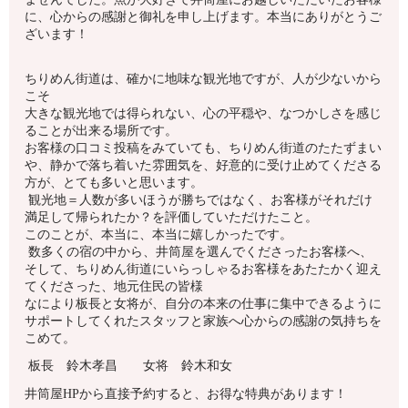
に、心からの感謝と御礼を申し上げます。本当にありがとうご
ざいます！
ちりめん街道は、確かに地味な観光地ですが、人が少ないから
こそ
大きな観光地では得られない、心の平穏や、なつかしさを感じ
ることが出来る場所です。
お客様の口コミ投稿をみていても、ちりめん街道のたたずまい
や、静かで落ち着いた雰囲気を、好意的に受け止めてくださる
方が、とても多いと思います。
観光地＝人数が多いほうが勝ちではなく、お客様がそれだけ
満足して帰られたか？を評価していただけたこと。
このことが、本当に、本当に嬉しかったです。
数多くの宿の中から、井筒屋を選んでくださったお客様へ、
そして、ちりめん街道にいらっしゃるお客様をあたたかく迎え
てくださった、地元住民の皆様
なにより板長と女将が、自分の本来の仕事に集中できるように
サポートしてくれたスタッフと家族へ心からの感謝の気持ちを
こめて。
板長 鈴木孝昌 女将 鈴木和女
井筒屋HPから直接予約すると、お得な特典があります！