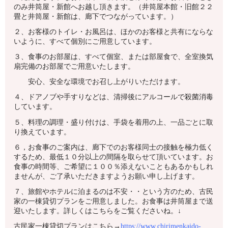
のみ井筒屋・新館へお越し頂きます。（井筒屋本館・旧館２２
畳と井筒屋・新館は、廊下でつながっています。）
２、お客様のトイレ・お風呂は、ほかのお客様と共有にならな
いように、すべて個別にご用意しています。
３、食事のお部屋は、すべて個室、または部屋食で、全室換気
扇完備のお部屋でご用意いたします。
安心、安全な環境でお召し上がりいただけます。
４、ドアノブや手すりなどは、清掃後にアルコールで殺菌消毒
しています。
５、料理の調理・盛り付けは、手袋を着用の上、一品ごとに取
り換えています。
６，お食事のご案内は、廊下でのお客様同士の接触を極力低く
するため、最低１０分以上の間隔を取らせて頂いています。お
食事の時間等、ご希望に１００％添えないこともあるかもしれ
ませんが、ご了承いただきますようお願い申し上げます。
７、旅館やホテルに泊まるのは不安・・という方のため、古民
家の一棟貸切プランをご用意しました。お食事は井筒屋まで送
迎いたします。詳しくはこちらをご覧くださいね。↓
古民家一棟貸切プランはこちら→
https://www.chirimenkaido-