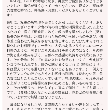
K&C様、GOTOの時期に続き、再度のご宿泊ありがとうござ
いました！返信が遅くなってごめんなさいね。愛犬とご家族様
の貴重な時間に、井筒屋へお越しくださりありがとうございま
す！
最初に、板長の魚料理を美味しくお召し上がりくださり、あり
がとうございます！夕食の時の白ご飯の消費量が思った以上だ
ったので、慌てて朝食用に炊くご飯の量を増やしました（笑）
板長の魚料理は、水揚げされた魚の中から良いものを選び、個
体差に合わせた熟成をさせてお出しする、ただひたすらそれに
特化したお料理です。一般的に人気のあるブリやカニのコース
料理のような、有名どころの魚だけを使うのではなく、その時
の海と山の恵みを頂く、自然への感謝の気持ちが根底にありま
す。その分魚に対しての思い入れや熱意もすごくて、例えばア
ンコウを仕入れても、肝の状態が良くなければ（時期により、
身は肥えていても肝だけよくないこともあります。）、例えそ
れがアンコウの肝であろうとお客様の料理には使わない等、魚
の質にはとことんこだわっています。料理の味と、それをお召
し上がりになるお客様の身体のためにも、良いものを使うこ
と、それが板長のこだわりです。喜んで頂けて、とても嬉しい
です。（食材に使わなかった魚や野菜は、赤野邸の烏骨鶏が食
べていますので無駄にはなりません。）
最後になりましたが、赤野邸のたたずまいや趣も楽しんで下
さり、ありがとうございます！まさにご縁があったとしか言い