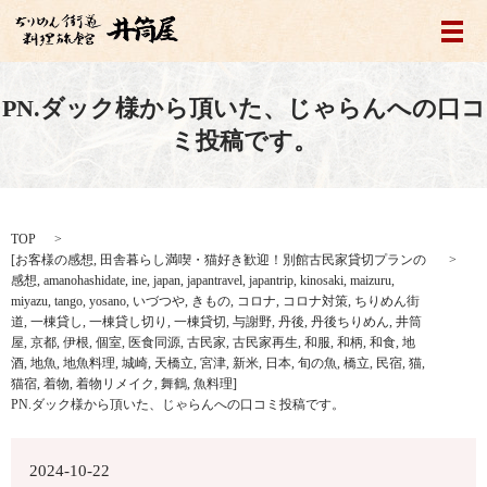
メ
PN.ダック様から頂いた、じゃらんへの口コ
ミ投稿です。
TOP
[
お客様の感想
,
田舎暮らし満喫・猫好き歓迎！別館古民家貸切プランの
感想
,
amanohashidate
,
ine
,
japan
,
japantravel
,
japantrip
,
kinosaki
,
maizuru
,
miyazu
,
tango
,
yosano
,
いづつや
,
きもの
,
コロナ
,
コロナ対策
,
ちりめん街
道
,
一棟貸し
,
一棟貸し切り
,
一棟貸切
,
与謝野
,
丹後
,
丹後ちりめん
,
井筒
屋
,
京都
,
伊根
,
個室
,
医食同源
,
古民家
,
古民家再生
,
和服
,
和柄
,
和食
,
地
酒
,
地魚
,
地魚料理
,
城崎
,
天橋立
,
宮津
,
新米
,
日本
,
旬の魚
,
橋立
,
民宿
,
猫
,
猫宿
,
着物
,
着物リメイク
,
舞鶴
,
魚料理
]
PN.ダック様から頂いた、じゃらんへの口コミ投稿です。
2024-10-22