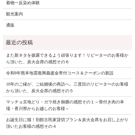
着物一反染め体験
観光案内
通販
また新ネタを披露できるよう頑張ります！リピーターのお客様か
ら頂いた、炭火会席の感想その６
令和8年熊本地震復興義援金寄付コース＆クーポンの新設
10年のご縁が、ご結婚後の再訪へ。三度目のリピーターのお客様
から頂いた、炭火会席の感想その５
マッチョ京地どり・ガラ焼き御膳の感想その１～骨付き肉の本
場・香川県からお越しのお客様～
お誕生日に猫！別館古民家貸切プラン＆炭火会席をお召し上がり
頂いたお客様の感想その４