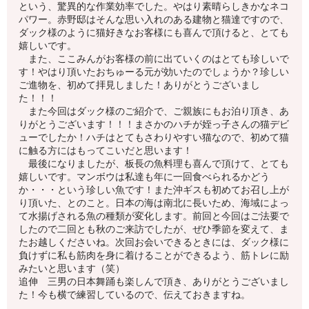
という、驚異的な作業効率でした。やはり素晴らしきかなネコ
パワー。赤野邸はそんな思い入れのある建物と猫達ですので、
ダック様のように猫好きなお客様にも喜んで頂けると、とても
嬉しいです。
また、ここみんがお客様の前に出ていくのはとても珍しいで
す！やはり頂いたおちゅーる元が効いたのでしょうか？珍しい
ご進物を、初めて拝見しました！ありがとうございまし
た！！！
また今回はダック様のご紹介で、ご親族にもお泊り頂き、あ
りがとうございます！！！まさかのハチが姪っ子さんの猫デビ
ューでしたか！ハチはとてもさわりやすい猫なので、初めて猫
に触る方にはもってこいだと思います！
最後になりましたが、板長の魚料理も喜んで頂けて、とても
嬉しいです。マンボウは私達も年に一回食べられるかどう
か・・・という珍しい魚です！また沖ギスも初めてお召し上が
り頂いた、とのこと。日本の海は南北に長いため、海域によっ
て水揚げされる魚の種類が変化します。前回と今回はご法要で
したので二回とも秋のご来訪でしたが、ぜひ季節を変えて、ま
たお越しくださいね。次回お会いできるときには、ダック様に
負けずに私も筋肉を身に着けることができるよう、筋トレに励
みたいと思います（笑）
追伸 三男の日本舞踊も楽しんで頂き、ありがとうございまし
た！今も横で練習しているので、伝えておきますね。