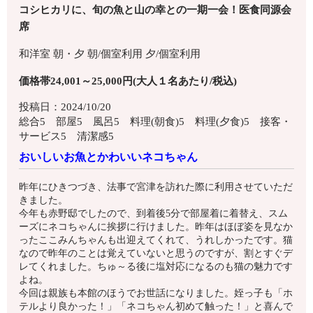
コシヒカリに、旬の魚と山の幸との一期一会！医食同源会
席
和洋室
朝・夕
朝/個室利用
夕/個室利用
価格帯24,001～25,000円(大人１名あたり/税込)
投稿日：2024/10/20
総合5 部屋5 風呂5 料理(朝食)5 料理(夕食)5 接客・
サービス5 清潔感5
おいしいお魚とかわいいネコちゃん
昨年にひきつづき、法事で宮津を訪れた際に利用させていただ
きました。
今年も赤野邸でしたので、到着後5分で部屋着に着替え、スム
ーズにネコちゃんに挨拶に行けました。昨年はほぼ姿を見なか
ったここみんちゃんも出迎えてくれて、うれしかったです。猫
なので昨年のことは覚えていないと思うのですが、割とすぐデ
レてくれました。ちゅ～る後に塩対応になるのも猫の魅力です
よね。
今回は親族も本館のほうでお世話になりました。姪っ子も「ホ
テルより良かった！」「ネコちゃん初めて触った！」と喜んで