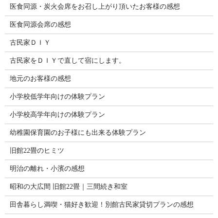
医食同源・炭火会席をお召し上がり頂いたお客様の感想
医食同源会席の感想
古民家ＤＩＹ
古民家をＤＩＹで直して宿にします。
地元のお客様の感想
小学校低学年向けの体験プラン
小学校高学年向けの体験プラン
幼稚園保育園のお子様にも出来る体験プラン
旧館22畳のヒミツ
明治の離れ・小濱の感想
昭和の大広間 旧館22畳｜三間続き和室
田舎暮らし満喫・猫好き歓迎！別館古民家貸切プランの感想