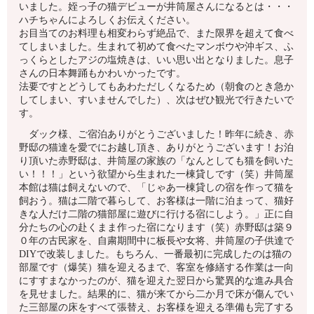
いました。姪っ子の猫デビューが井筒屋さんになるとは・・・
ハチちゃんによろしくお伝えください。
お目当てのお料理も相変わらず絶品で、また限界を超えて食べ
てしまいました。生まれて初めて食べたマンボウや沖ギス、ふ
っくらとしたアジの塩焼きは、いい思い出となりました。息子
さんの日本舞踊もかわいかったです。
法要ですとどうしてもあわただしくなるため（朝食のとき急か
してしまい、すいませんでした）、次はぜひ観光で行きたいで
す。
ダック様、ご宿泊ありがとうございました！昨年に続き、赤
野邸の猫達を愛でにお越し頂き、ありがとうございます！お泊
り頂いた赤野邸は、井筒屋の家族の「なんとしても猫を飼いた
い！！！」という欲望から生まれた一棟貸しです（笑）井筒屋
本館は猫は飼えないので、「じゃあ一棟貸しの宿を作って猫を
飼おう。猫は二階で暮らして、お客様は一階に泊まって、猫好
きな人だけ二階の猫部屋に遊びに行ける宿にしよう。」正に自
分たちの心の赴くまま作った宿になります（笑）赤野邸は築９
０年の古民家を、自粛期間中に板長や女将、井筒屋の子供達で
DIYで改装しました。もちろん、一番最初に完成したのは猫の
部屋です（爆笑）猫を迎えるまで、客室を修繕する作業は一向
にすすまなかったのが、猫を迎えた翌日から驚異的な進み具合
を見せました。結果的に、猫が来てから二か月で床が傷んでい
た三部屋の床をすべて張替え、お客様を迎える準備も完了する