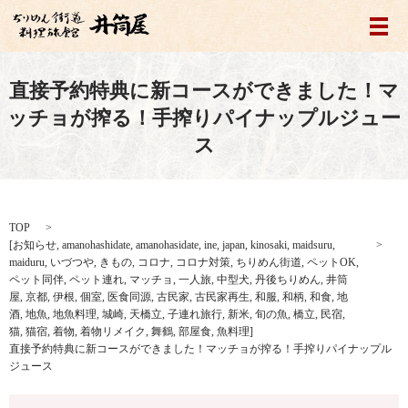
メ
直接予約特典に新コースができました！マ
ッチョが搾る！手搾りパイナップルジュー
ス
TOP
[
お知らせ
,
amanohashidate
,
amanohasidate
,
ine
,
japan
,
kinosaki
,
maidsuru
,
maiduru
,
いづつや
,
きもの
,
コロナ
,
コロナ対策
,
ちりめん街道
,
ペットOK
,
ペット同伴
,
ペット連れ
,
マッチョ
,
一人旅
,
中型犬
,
丹後ちりめん
,
井筒
屋
,
京都
,
伊根
,
個室
,
医食同源
,
古民家
,
古民家再生
,
和服
,
和柄
,
和食
,
地
酒
,
地魚
,
地魚料理
,
城崎
,
天橋立
,
子連れ旅行
,
新米
,
旬の魚
,
橋立
,
民宿
,
猫
,
猫宿
,
着物
,
着物リメイク
,
舞鶴
,
部屋食
,
魚料理
]
直接予約特典に新コースができました！マッチョが搾る！手搾りパイナップル
ジュース