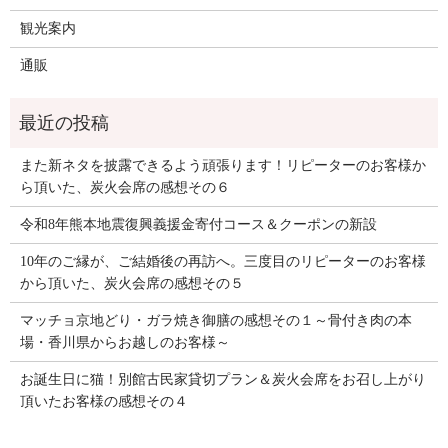
観光案内
通販
また新ネタを披露できるよう頑張ります！リピーターのお客様か
ら頂いた、炭火会席の感想その６
令和8年熊本地震復興義援金寄付コース＆クーポンの新設
10年のご縁が、ご結婚後の再訪へ。三度目のリピーターのお客様
から頂いた、炭火会席の感想その５
マッチョ京地どり・ガラ焼き御膳の感想その１～骨付き肉の本
場・香川県からお越しのお客様～
お誕生日に猫！別館古民家貸切プラン＆炭火会席をお召し上がり
頂いたお客様の感想その４