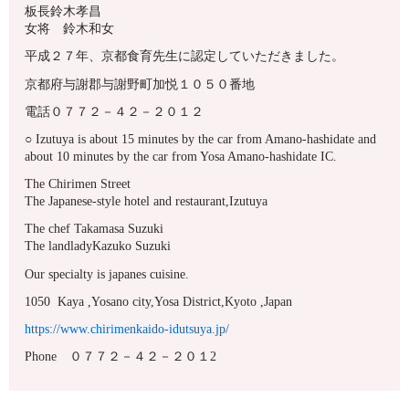
板長鈴木孝昌
女将 鈴木和女
平成２７年、京都食育先生に認定していただきました。
京都府与謝郡与謝野町加悦１０５０番地
電話０７７２－４２－２０１２
○ Izutuya is about 15 minutes by the car from Amano-hashidate and
about 10 minutes by the car from Yosa Amano-hashidate IC.
The Chirimen Street
The Japanese-style hotel and restaurant,Izutuya
The chef Takamasa Suzuki
The landladyKazuko Suzuki
Our specialty is japanes cuisine.
1050 Kaya ,Yosano city,Yosa District,Kyoto ,Japan
https://www.chirimenkaido-idutsuya.jp/
Phone ０７７２－４２－２０１2