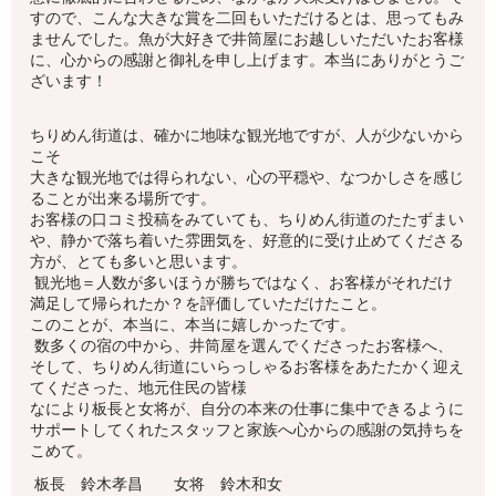
すので、こんな大きな賞を二回もいただけるとは、思ってもみ
ませんでした。魚が大好きで井筒屋にお越しいただいたお客様
に、心からの感謝と御礼を申し上げます。本当にありがとうご
ざいます！
ちりめん街道は、確かに地味な観光地ですが、人が少ないから
こそ
大きな観光地では得られない、心の平穏や、なつかしさを感じ
ることが出来る場所です。
お客様の口コミ投稿をみていても、ちりめん街道のたたずまい
や、静かで落ち着いた雰囲気を、好意的に受け止めてくださる
方が、とても多いと思います。
観光地＝人数が多いほうが勝ちではなく、お客様がそれだけ
満足して帰られたか？を評価していただけたこと。
このことが、本当に、本当に嬉しかったです。
数多くの宿の中から、井筒屋を選んでくださったお客様へ、
そして、ちりめん街道にいらっしゃるお客様をあたたかく迎え
てくださった、地元住民の皆様
なにより板長と女将が、自分の本来の仕事に集中できるように
サポートしてくれたスタッフと家族へ心からの感謝の気持ちを
こめて。
板長 鈴木孝昌 女将 鈴木和女