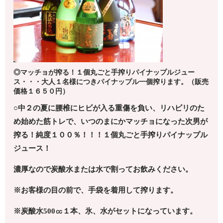
◎マッチョが搾る！１個丸ごと手搾りパイナップルジュー
ス・・・大人１名様につきパイナップル一個搾ります。（販売
価格１６５０円）
○中２の夏に腰椎にヒビが入る重傷を負い、リハビリのた
め
始めた筋トレで、いつのまにかマッチョになった次男が
搾る！
純度１００％！！！１個丸ごと手搾りパイナップル
ジュース！
濃厚なので炭酸水または水で割ってお飲みください。
※お客様の目の前で、手袋を着用して搾ります。
※炭酸水
500
㏄１本、氷、水がセットになっています。