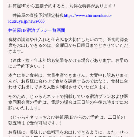
井筒屋HPから直接予約すると、お得な特典があります！
井筒屋の直接予約限定特典
https://www.chirimenkaido-
idutsuya.jp/news/683
井筒屋HP宿泊プラン一覧画面
食材の調達や仕入れと仕込みを大切にしたいので、医食同源会
席をお出しできるのは、金曜日から日曜日までとさせていただ
きます。
（連休・盆・年末年始も制限をかける場合があります。お早め
にご予約下さい。）
本当に良い食材は、大量生産できません。大変申し訳ありませ
んが、お客様に合わせて食材を調達するのではなく、食材に合
わせてお出しできる人数を制限させていただきます。
そのため、じゃらんネットで掲載している宿泊プランおよび医
食同源会席の予約は、電話の場合は三日前の午後九時までにお
願いいたします。
（じゃらんネットおよび井筒屋HPからのご予約は、二日前の
朝五時まで受付可能です。）
お客様に、美味しい魚料理をお出しできるように、また、せっ