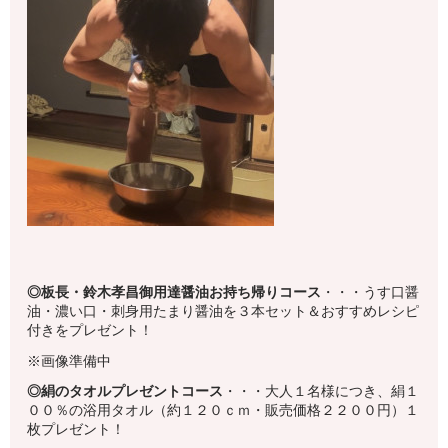
◎板長・鈴木孝昌御用達醤油お持ち帰りコース
・・・うす口醤
油・濃い口・刺身用たまり醤油を３本セット＆おすすめレシピ
付きをプレゼント！
※画像準備中
◎絹のタオルプレゼントコース
・・・大人１名様につき、絹１
００％の浴用タオル（約１２０ｃｍ・販売価格２２００円）１
枚プレゼント！