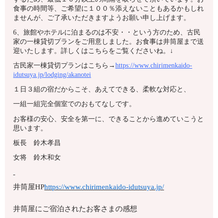
食事の時間等、ご希望に１００％添えないこともあるかもしれ
ませんが、ご了承いただきますようお願い申し上げます。
6、旅館やホテルに泊まるのは不安・・という方のため、古民
家の一棟貸切プランをご用意しました。お食事は井筒屋まで送
迎いたします。詳しくはこちらをご覧くださいね。↓
古民家一棟貸切プランはこちら→
https://www.chirimenkaido-
idutsuya.jp/lodging/akanotei
１日３組の宿だからこそ、あえてできる、柔軟な対応と、
一組一組完全個室でのおもてなしです。
お客様の安心、安全を第一に、できることから進めていこうと
思います。
板長 鈴木孝昌
女将 鈴木和女
井筒屋HP
https://www.chirimenkaido-idutsuya.jp/
井筒屋にご宿泊されたお客さまの感想