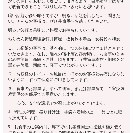
かくの休日を安心して過ごして頂けるよう、自粛期間中は今す
ぐ改善できることに取り組んでいきたいと思います。
暗い話題が多い昨今ですが、明るい話題を話したい、聞きた
い。そんなお客様は、ぜひ井筒屋へお越しくださいね。
明るい笑顔と美味しい料理でお待ちしています。
ちりめん街道料理旅館井筒屋 板長鈴木孝昌 女将鈴木和女
１、ご宿泊の客室は、基本的に一つの建物につき１組とさせて
いただきます。なお、離れの宿小濱と赤野邸は、お食事のとき
のみ井筒屋・新館へお越し頂きます。（井筒屋本館・旧館２２
畳と井筒屋・新館は、廊下でつながっています。）
２、お客様のトイレ・お風呂は、ほかのお客様と共有にならな
いように、すべて個別にご用意しています。
３、食事のお部屋は、すべて個室、または部屋食で、全室換気
扇完備のお部屋でご用意いたします。
安心、安全な環境でお召し上がりいただけます。
4、料理の調理・盛り付けは、手袋を着用の上、一品ごとに取
り換えています。
5，お食事のご案内は、廊下でのお客様同士の接触を極力低く
するため、最低１０分以上の間隔を取らせて頂いています。お