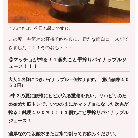
こんにちは。今日も暑いですね。
この度、井筒屋の直接予約特典に、新たな面白コースがで
きました！！！その名も・・・
◎マッチョが搾る！１個丸ごと手搾りパイナップルジ
ュース！！！
大人１名様につきパイナップル一個搾ります。（販売価格１６
５０円）
○中２の夏に腰椎にヒビが入る重傷を負い、リハビリのた
め
始めた筋トレで、いつのまにかマッチョになった次男が
搾る！
純度１００％！！！１個丸ごと手搾りパイナップル
ジュース！
濃厚なので炭酸水または水で割ってお飲みください。