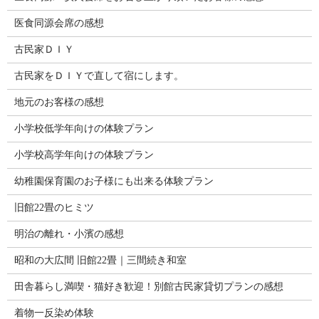
医食同源会席の感想
古民家ＤＩＹ
古民家をＤＩＹで直して宿にします。
地元のお客様の感想
小学校低学年向けの体験プラン
小学校高学年向けの体験プラン
幼稚園保育園のお子様にも出来る体験プラン
旧館22畳のヒミツ
明治の離れ・小濱の感想
昭和の大広間 旧館22畳｜三間続き和室
田舎暮らし満喫・猫好き歓迎！別館古民家貸切プランの感想
着物一反染め体験